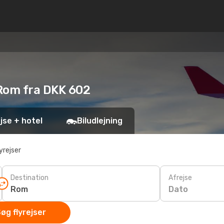
l Rom fra DKK 602
jse + hotel
Biludlejning
yrejser
Destination
Afrejse
Dato
øg flyrejser