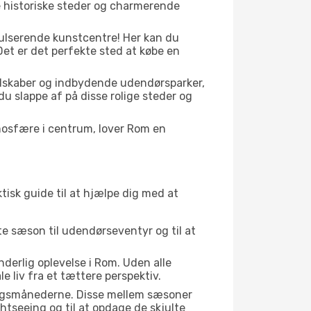
e historiske steder og charmerende
pulserende kunstcentre! Her kan du
et er det perfekte sted at købe en
ndskaber og indbydende udendørsparker,
du slappe af på disse rolige steder og
mosfære i centrum, lover Rom en
tisk guide til at hjælpe dig med at
kte sæson til udendørseventyr og til at
derlig oplevelse i Rom. Uden alle
 liv fra et tættere perspektiv.
gangsmånederne. Disse mellem sæsoner
htseeing og til at opdage de skjulte