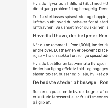
Hvis du flyver ud af Billund (BLL) med HOP
din afgang problemfri og behagelig. Den
Fra førsteklasses spisesteder og shopping 
lufthavn alt, hvad du behøver for at sta
lufthavnen. Så uanset hvor du skal hen, er 
Hovedlufthavn, der betjener Ro
Når du ankommer til Rom (ROM), lander d
andre byer. Lufthavnen er bekvemt placer
rejse – fra en række forskellige spiseste
Hvis du bestiller en last-minute flyrejse
finder hurtig og effektiv told- og bagage
såsom taxaer, busser og billeje, hvilket 
De bedste steder at besøge i Ro
Rom er en pulserende by, der bugner af e
er kulturinteresseret eller friluftsmenn
gå glip af: