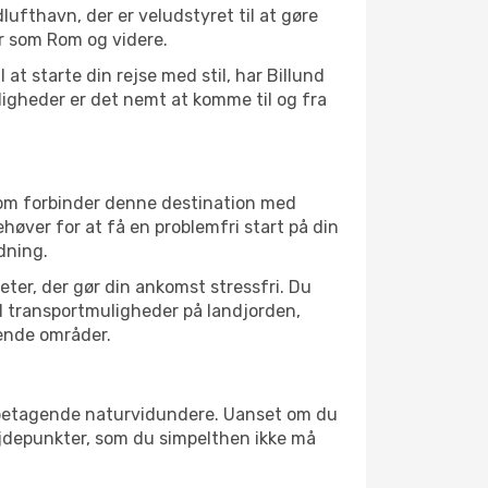
lufthavn, der er veludstyret til at gøre
r som Rom og videre.
at starte din rejse med stil, har Billund
igheder er det nemt at komme til og fra
som forbinder denne destination med
øver for at få en problemfri start på din
dning.
eter, der gør din ankomst stressfri. Du
il transportmuligheder på landjorden,
gende områder.
il betagende naturvidundere. Uanset om du
øjdepunkter, som du simpelthen ikke må