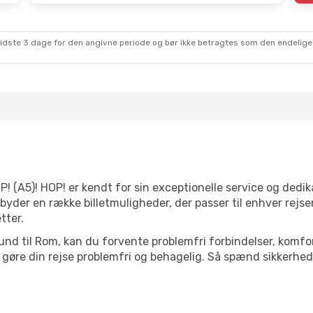
sidste 3 dage for den angivne periode og bør ikke betragtes som den endelige
OP! (A5)! HOP! er kendt for sin exceptionelle service og dedik
lbyder en række billetmuligheder, der passer til enhver rej
tter.
Billund til Rom, kan du forvente problemfri forbindelser, kom
gøre din rejse problemfri og behagelig. Så spænd sikkerhedss