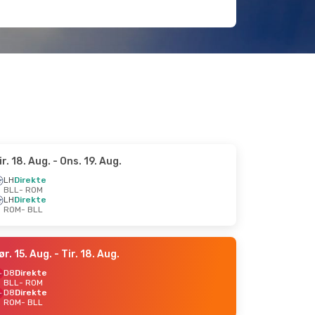
ir. 18. Aug.
- Ons. 19. Aug.
LH
Direkte
BLL
- ROM
LH
Direkte
ROM
- BLL
ør. 15. Aug.
- Tir. 18. Aug.
D8
Direkte
BLL
- ROM
D8
Direkte
ROM
- BLL