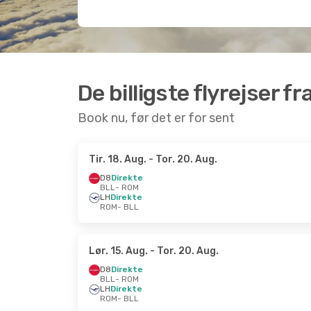
De billigste flyrejser fr
Book nu, før det er for sent
Tir. 18. Aug.
- Tor. 20. Aug.
D8
Direkte
BLL
- ROM
LH
Direkte
ROM
- BLL
Lør. 15. Aug.
- Tor. 20. Aug.
D8
Direkte
BLL
- ROM
LH
Direkte
ROM
- BLL