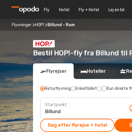
Fly
Hotel
Fly + Hotel
Lej en bil
Flyvninger
HOP!
Billund - Rom
Bestil HOP!-fly fra Billund ti
Flyrejser
Hoteller
Re
Returflyvning
Enkeltbillet
Kun direkte fl
Startpunkt
Søg efter flyrejse + hotel
S