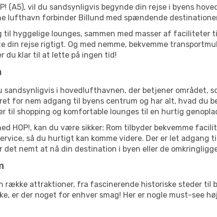
! (A5), vil du sandsynligvis begynde din rejse i byens hoved
ne lufthavn forbinder Billund med spændende destinatione
til hyggelige lounges, sammen med masser af faciliteter til 
rte din rejse rigtigt. Og med nemme, bekvemme transportmul
du klar til at lette på ingen tid!
m
u sandsynligvis i hovedlufthavnen, der betjener området, 
et for nem adgang til byens centrum og har alt, hvad du beh
der til shopping og komfortable lounges til en hurtig genopla
 med HOP!, kan du være sikker: Rom tilbyder bekvemme facilit
service, så du hurtigt kan komme videre. Der er let adgang t
gør det nemt at nå din destination i byen eller de omkringlig
m
n række attraktioner, fra fascinerende historiske steder t
eske, er der noget for enhver smag! Her er nogle must-see h