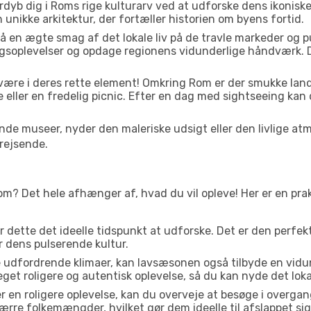
rdyb dig i Roms rige kulturarv ved at udforske dens ikonisk
den unikke arkitektur, der fortæller historien om byens fortid.
å en ægte smag af det lokale liv på de travle markeder og 
gsoplevelser og opdage regionens vidunderlige håndværk. D
 være i deres rette element! Omkring Rom er der smukke la
e eller en fredelig picnic. Efter en dag med sightseeing kan 
e museer, nyder den maleriske udsigt eller den livlige at
rejsende.
om? Det hele afhænger af, hvad du vil opleve! Her er en prak
er dette det ideelle tidspunkt at udforske. Det er den perfe
er dens pulserende kultur.
e udfordrende klimaer, kan lavsæsonen også tilbyde en vidun
 roligere og autentisk oplevelse, så du kan nyde det lokale
r en roligere oplevelse, kan du overveje at besøge i over
rre folkemængder, hvilket gør dem ideelle til afslappet sig