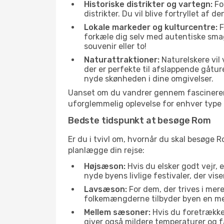
Historiske distrikter og vartegn:
Fo
distrikter. Du vil blive fortryllet af 
Lokale markeder og kulturcentre:
F
forkæle dig selv med autentiske sma
souvenir eller to!
Naturattraktioner:
Naturelskere vil
der er perfekte til afslappende gåtur
nyde skønheden i dine omgivelser.
Uanset om du vandrer gennem fascinerend
uforglemmelig oplevelse for enhver type 
Bedste tidspunkt at besøge Rom
Er du i tvivl om, hvornår du skal besøge R
planlægge din rejse:
Højsæson:
Hvis du elsker godt vejr, 
nyde byens livlige festivaler, der vis
Lavsæson:
For dem, der trives i mer
folkemængderne tilbyder byen en meget
Mellem sæsoner:
Hvis du foretrække
giver også mildere temperaturer og fæ