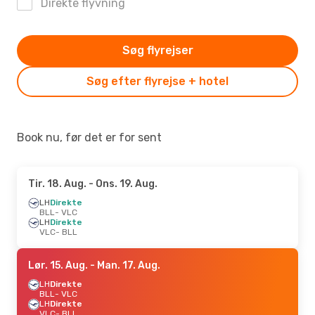
Direkte flyvning
Søg flyrejser
Søg efter flyrejse + hotel
Book nu, før det er for sent
Tir. 18. Aug.
- Ons. 19. Aug.
LH
Direkte
BLL
- VLC
LH
Direkte
VLC
- BLL
Lør. 15. Aug.
- Man. 17. Aug.
LH
Direkte
BLL
- VLC
LH
Direkte
VLC
- BLL