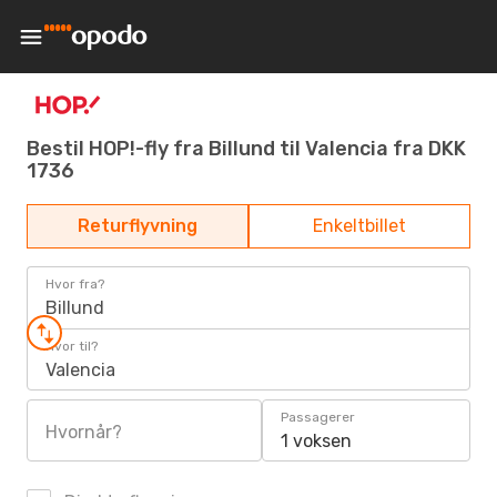
Bestil HOP!-fly fra Billund til Valencia fra DKK
1736
Returflyvning
Enkeltbillet
Hvor fra?
Billund
Hvor til?
Valencia
Passagerer
Hvornår?
1 voksen