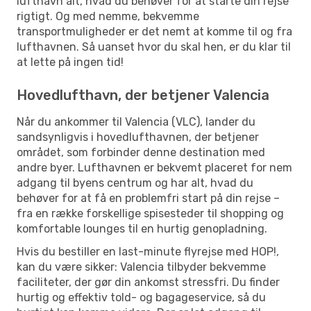
lufthavn alt, hvad du behøver for at starte din rejse
rigtigt. Og med nemme, bekvemme
transportmuligheder er det nemt at komme til og fra
lufthavnen. Så uanset hvor du skal hen, er du klar til
at lette på ingen tid!
Hovedlufthavn, der betjener Valencia
Når du ankommer til Valencia (VLC), lander du
sandsynligvis i hovedlufthavnen, der betjener
området, som forbinder denne destination med
andre byer. Lufthavnen er bekvemt placeret for nem
adgang til byens centrum og har alt, hvad du
behøver for at få en problemfri start på din rejse –
fra en række forskellige spisesteder til shopping og
komfortable lounges til en hurtig genopladning.
Hvis du bestiller en last-minute flyrejse med HOP!,
kan du være sikker: Valencia tilbyder bekvemme
faciliteter, der gør din ankomst stressfri. Du finder
hurtig og effektiv told- og bagageservice, så du