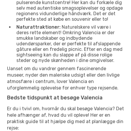
pulserende kunstcentre! Her kan du forkæle dig
selv med autentiske smagsoplevelser og opdage
regionens vidunderlige håndværk. Det er det
perfekte sted at købe en souvenir eller to!
Naturattraktioner:
Naturelskere vil være i
deres rette element! Omkring Valencia er der
smukke landskaber og indbydende
udendørsparker, der er perfekte til afslappende
gåture eller en fredelig picnic. Efter en dag med
sightseeing kan du slappe af på disse rolige
steder og nyde skønheden i dine omgivelser.
Uanset om du vandrer gennem fascinerende
museer, nyder den maleriske udsigt eller den livlige
atmosfære i centrum, lover Valencia en
uforglemmelig oplevelse for enhver type rejsende.
Bedste tidspunkt at besøge Valencia
Er du i tvivl om, hvornår du skal besøge Valencia? Det
hele afhænger af, hvad du vil opleve! Her er en
praktisk guide til at hjælpe dig med at planlægge din
rejse: