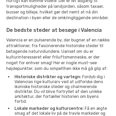
hurtigt kan komme videre. Der er let adgang til
transportmuligheder på landjorden, såsom taxaer,
busser og billeje, hvilket gør det nemt at nå din
destination i byen eller de omkringliggende områder.
De bedste steder at besøge i Valencia
Valencia er en pulserende by, der bugner af en række
attraktioner, fra fascinerende historiske steder til
betagende naturvidundere. Uanset om du er
kulturinteresseret eller friluftsmenneske, er der
noget for enhver smag! Her er nogle must-see
højdepunkter, som du simpelthen ikke må gå glip af:
Historiske distrikter og vartegn:
Fordyb dig i
Valencias rige kulturarv ved at udforske dens
ikoniske historiske steder og charmerende
distrikter. Du vil blive fortryllet af den unikke
arkitektur, der fortæller historien om byens
fortid.
Lokale markeder og kulturcentre:
Få en ægte
smag af det lokale liv på de travle markeder og