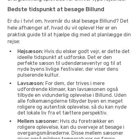
Bedste tidspunkt at besøge Billund
Er du i tvivl om, hvornår du skal besøge Billund? Det
hele afhænger af, hvad du vil opleve! Her er en
praktisk guide til at hjælpe dig med at planlægge din
rejse:
Højsæson:
Hvis du elsker godt vejr, er dette det
ideelle tidspunkt at udforske. Det er den
perfekte sæson til udendørseventyr og til at
nyde byens livlige festivaler, der viser dens
pulserende kultur.
Lavsæson:
For dem, der trives i mere
udfordrende klimaer, kan lavsæsonen også
tilbyde en vidunderlig oplevelse i Billund. Uden
alle folkemængderne tilbyder byen en meget
roligere og autentisk oplevelse, så du kan nyde
det lokale liv fra et tættere perspektiv.
Mellem sæsoner:
Hvis du foretrækker en
roligere oplevelse, kan du overveje at besøge i
overgangsmånederne. Disse mellem sæsoner
giver også mildere temperaturer og færre