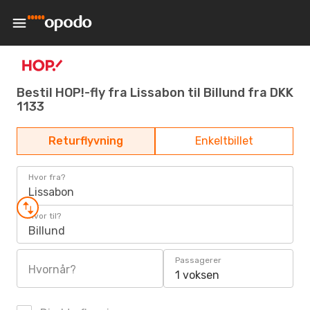
Bestil HOP!-fly fra Lissabon til Billund fra DKK
1133
Returflyvning
Enkeltbillet
Hvor fra?
Lissabon
Hvor til?
Billund
Passagerer
Hvornår?
1 voksen