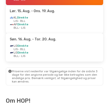
Lør. 15. Aug.
- Ons. 19. Aug.
KL
Direkte
LIS
- BLL
AF
Direkte
BLL
- LIS
Søn. 16. Aug.
- Tor. 20. Aug.
LO
Direkte
LIS
- BLL
LO
Direkte
BLL
- LIS
Priserne vist nedenfor var tilgængelige inden for de sidste 3
dage for den angivne periode og bør ikke betragtes som den
endelige pris. Bemærk venligst, at tilgængelighed og priser
kan ændres.
Om HOP!