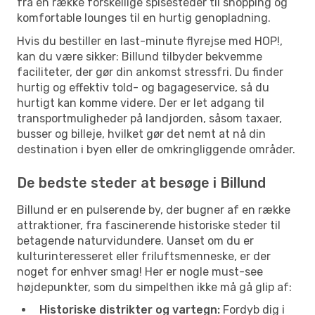
fra en række forskellige spisesteder til shopping og
komfortable lounges til en hurtig genopladning.
Hvis du bestiller en last-minute flyrejse med HOP!,
kan du være sikker: Billund tilbyder bekvemme
faciliteter, der gør din ankomst stressfri. Du finder
hurtig og effektiv told- og bagageservice, så du
hurtigt kan komme videre. Der er let adgang til
transportmuligheder på landjorden, såsom taxaer,
busser og billeje, hvilket gør det nemt at nå din
destination i byen eller de omkringliggende områder.
De bedste steder at besøge i Billund
Billund er en pulserende by, der bugner af en række
attraktioner, fra fascinerende historiske steder til
betagende naturvidundere. Uanset om du er
kulturinteresseret eller friluftsmenneske, er der
noget for enhver smag! Her er nogle must-see
højdepunkter, som du simpelthen ikke må gå glip af:
Historiske distrikter og vartegn:
Fordyb dig i