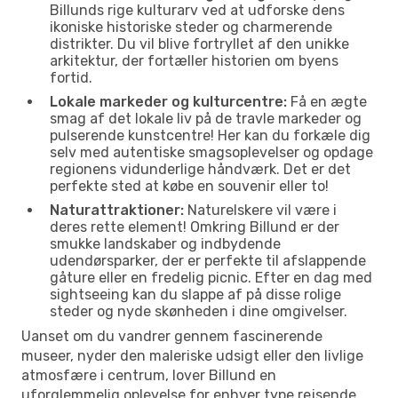
Billunds rige kulturarv ved at udforske dens
ikoniske historiske steder og charmerende
distrikter. Du vil blive fortryllet af den unikke
arkitektur, der fortæller historien om byens
fortid.
Lokale markeder og kulturcentre:
Få en ægte
smag af det lokale liv på de travle markeder og
pulserende kunstcentre! Her kan du forkæle dig
selv med autentiske smagsoplevelser og opdage
regionens vidunderlige håndværk. Det er det
perfekte sted at købe en souvenir eller to!
Naturattraktioner:
Naturelskere vil være i
deres rette element! Omkring Billund er der
smukke landskaber og indbydende
udendørsparker, der er perfekte til afslappende
gåture eller en fredelig picnic. Efter en dag med
sightseeing kan du slappe af på disse rolige
steder og nyde skønheden i dine omgivelser.
Uanset om du vandrer gennem fascinerende
museer, nyder den maleriske udsigt eller den livlige
atmosfære i centrum, lover Billund en
uforglemmelig oplevelse for enhver type rejsende.