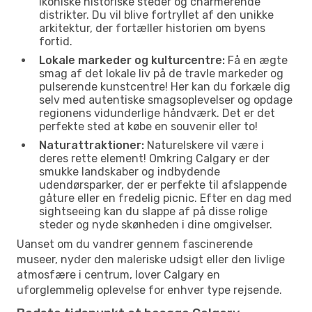
ikoniske historiske steder og charmerende
distrikter. Du vil blive fortryllet af den unikke
arkitektur, der fortæller historien om byens
fortid.
Lokale markeder og kulturcentre:
Få en ægte
smag af det lokale liv på de travle markeder og
pulserende kunstcentre! Her kan du forkæle dig
selv med autentiske smagsoplevelser og opdage
regionens vidunderlige håndværk. Det er det
perfekte sted at købe en souvenir eller to!
Naturattraktioner:
Naturelskere vil være i
deres rette element! Omkring Calgary er der
smukke landskaber og indbydende
udendørsparker, der er perfekte til afslappende
gåture eller en fredelig picnic. Efter en dag med
sightseeing kan du slappe af på disse rolige
steder og nyde skønheden i dine omgivelser.
Uanset om du vandrer gennem fascinerende
museer, nyder den maleriske udsigt eller den livlige
atmosfære i centrum, lover Calgary en
uforglemmelig oplevelse for enhver type rejsende.