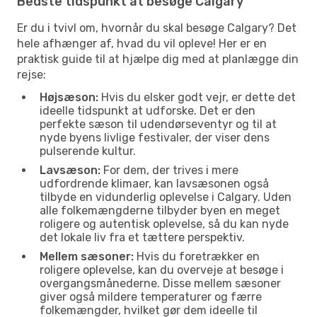
Bedste tidspunkt at besøge Calgary
Er du i tvivl om, hvornår du skal besøge Calgary? Det
hele afhænger af, hvad du vil opleve! Her er en
praktisk guide til at hjælpe dig med at planlægge din
rejse:
Højsæson:
Hvis du elsker godt vejr, er dette det
ideelle tidspunkt at udforske. Det er den
perfekte sæson til udendørseventyr og til at
nyde byens livlige festivaler, der viser dens
pulserende kultur.
Lavsæson:
For dem, der trives i mere
udfordrende klimaer, kan lavsæsonen også
tilbyde en vidunderlig oplevelse i Calgary. Uden
alle folkemængderne tilbyder byen en meget
roligere og autentisk oplevelse, så du kan nyde
det lokale liv fra et tættere perspektiv.
Mellem sæsoner:
Hvis du foretrækker en
roligere oplevelse, kan du overveje at besøge i
overgangsmånederne. Disse mellem sæsoner
giver også mildere temperaturer og færre
folkemængder, hvilket gør dem ideelle til