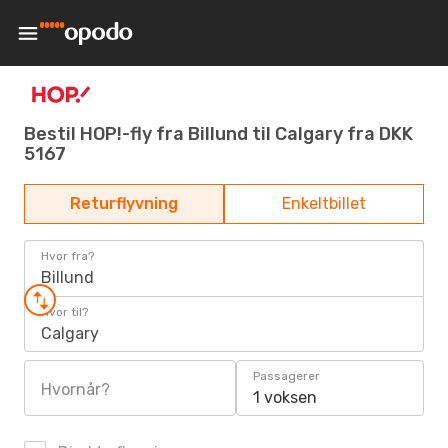
Bestil HOP!-fly fra Billund til Calgary fra DKK
5167
Returflyvning
Enkeltbillet
Hvor fra?
Billund
Hvor til?
Calgary
Passagerer
Hvornår?
1 voksen