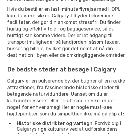
Hvis du bestiller en last-minute flyrejse med HOP!,
kan du være sikker: Calgary tilbyder bekvemme
faciliteter, der gør din ankomst stressfri. Du finder
hurtig og effektiv told- og bagageservice, så du
hurtigt kan komme videre. Der er let adgang til
transportmuligheder på landjorden, såsom taxaer,
busser og billeje, hvilket gør det nemt at nå din
destination i byen eller de omkringliggende områder.
De bedste steder at besøge i Calgary
Calgary er en pulserende by, der bugner af en række
attraktioner, fra fascinerende historiske steder til
betagende naturvidundere. Uanset om du er
kulturinteresseret eller friluftsmenneske, er der
noget for enhver smag! Her er nogle must-see
højdepunkter, som du simpelthen ikke må gå glip af:
Historiske distrikter og vartegn:
Fordyb dig i
Calgarys rige kulturarv ved at udforske dens