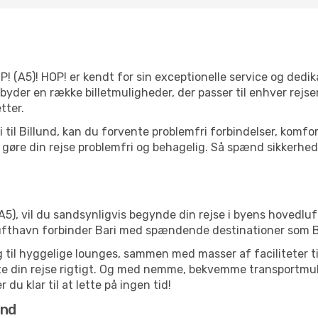
OP! (A5)! HOP! er kendt for sin exceptionelle service og dedik
lbyder en række billetmuligheder, der passer til enhver rej
tter.
ari til Billund, kan du forvente problemfri forbindelser, kom
gøre din rejse problemfri og behagelig. Så spænd sikkerhedss
A5), vil du sandsynligvis begynde din rejse i byens hovedluft
ufthavn forbinder Bari med spændende destinationer som Bi
til hyggelige lounges, sammen med masser af faciliteter til 
rte din rejse rigtigt. Og med nemme, bekvemme transportmul
du klar til at lette på ingen tid!
und