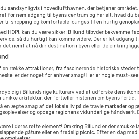
r du sandsynligvis i hovedlufthavnen, der betjener område
et for nem adgang til byens centrum og har alt, hvad du beh
der til shopping og komfortable lounges til en hurtig genopla
med HOP!, kan du være sikker: Billund tilbyder bekvemme faci
service, så du hurtigt kan komme videre. Der er let adgang t
gør det nemt at nå din destination i byen eller de omkringlig
und
af en række attraktioner, fra fascinerende historiske stede
enneske, er der noget for enhver smag! Her er nogle must-se
dyb dig i Billunds rige kulturarv ved at udforske dens ikon
den unikke arkitektur, der fortæller historien om byens fortid.
å en ægte smag af det lokale liv på de travle markeder og 
gsoplevelser og opdage regionens vidunderlige håndværk. D
 være i deres rette element! Omkring Billund er der smukke
fslappende gåture eller en fredelig picnic. Efter en dag med
ne omgivelser.