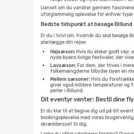
Uanset om du vandrer gennem fascinerende
uforglemmelig oplevelse for enhver type 
Bedste tidspunkt at besøge Billund
Er du i tvivl om, hvornår du skal besøge B
planlægge din rejse:
Højsæson:
Hvis du elsker godt vejr, 
nyde byens livlige festivaler, der vis
Lavsæson:
For dem, der trives i mer
folkemængderne tilbyder byen en meget
Mellem sæsoner:
Hvis du foretrække
giver også mildere temperaturer og fæ
perler i Billund.
Dit eventyr venter: Bestil dine fl
Er du klar til at begive dig ud på dit even
bookingoplevelse med vores brugervenlige 
skræddersyet til dig.
Leder du efter yderligere fordele? Overve