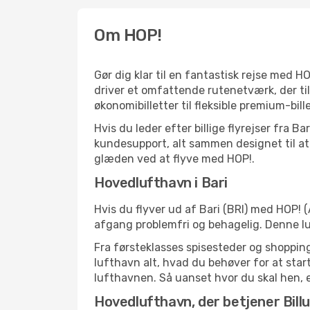
Om HOP!
Gør dig klar til en fantastisk rejse med H
driver et omfattende rutenetværk, der ti
økonomibilletter til fleksible premium-bille
Hvis du leder efter billige flyrejser fra B
kundesupport, alt sammen designet til at 
glæden ved at flyve med HOP!.
Hovedlufthavn i Bari
Hvis du flyver ud af Bari (BRI) med HOP! (
afgang problemfri og behagelig. Denne l
Fra førsteklasses spisesteder og shopping 
lufthavn alt, hvad du behøver for at sta
lufthavnen. Så uanset hvor du skal hen, er 
Hovedlufthavn, der betjener Bill