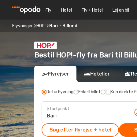
Fly
Hotel
Fly + Hotel
Lej en bil
Flyvninger
HOP!
Bari - Billund
Bestil HOP!-fly fra Bari til Bil
Flyrejser
Hoteller
Re
Returflyvning
Enkeltbillet
Kun direkte fl
Startpunkt
Søg efter flyrejse + hotel
S