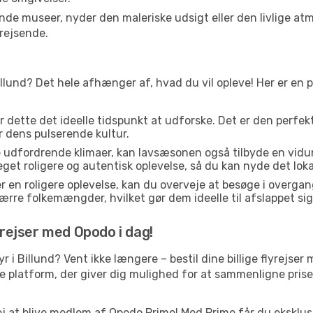
 museer, nyder den maleriske udsigt eller den livlige atm
rejsende.
illund? Det hele afhænger af, hvad du vil opleve! Her er en p
er dette det ideelle tidspunkt at udforske. Det er den perfe
er dens pulserende kultur.
e udfordrende klimaer, kan lavsæsonen også tilbyde en vidund
 roligere og autentisk oplevelse, så du kan nyde det lokale
r en roligere oplevelse, kan du overveje at besøge i over
rre folkemængder, hvilket gør dem ideelle til afslappet sig
yrejser med Opodo i dag!
tyr i Billund? Vent ikke længere – bestil dine billige flyrejs
platform, der giver dig mulighed for at sammenligne priser 
j at blive medlem af Opodo Prime! Med Prime får du eksklusi