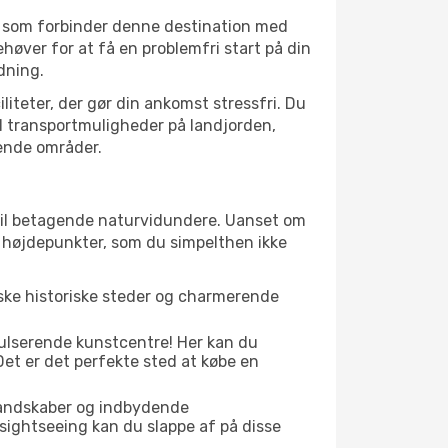
t, som forbinder denne destination med
øver for at få en problemfri start på din
dning.
liteter, der gør din ankomst stressfri. Du
il transportmuligheder på landjorden,
gende områder.
r til betagende naturvidundere. Uanset om
e højdepunkter, som du simpelthen ikke
iske historiske steder og charmerende
pulserende kunstcentre! Her kan du
et er det perfekte sted at købe en
 landskaber og indbydende
 sightseeing kan du slappe af på disse