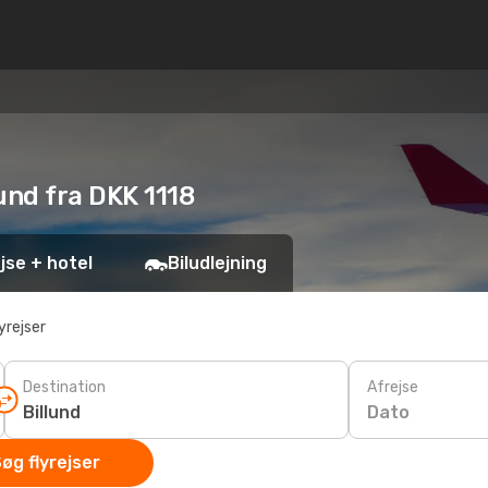
lund fra DKK 1118
jse + hotel
Biludlejning
yrejser
Destination
Afrejse
Dato
øg flyrejser