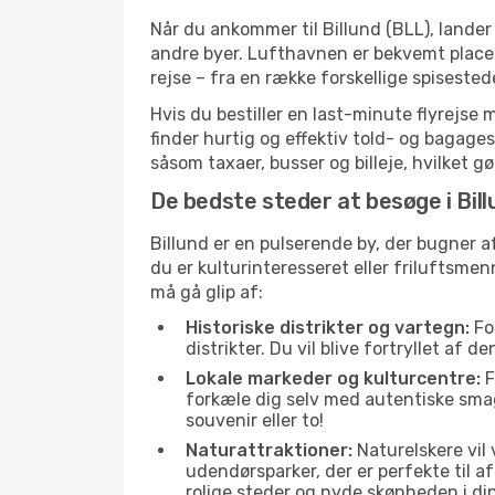
Når du ankommer til Billund (BLL), lande
andre byer. Lufthavnen er bekvemt placer
rejse – fra en række forskellige spiseste
Hvis du bestiller en last-minute flyrejse 
finder hurtig og effektiv told- og bagage
såsom taxaer, busser og billeje, hvilket 
De bedste steder at besøge i Bill
Billund er en pulserende by, der bugner 
du er kulturinteresseret eller friluftsm
må gå glip af:
Historiske distrikter og vartegn:
For
distrikter. Du vil blive fortryllet af 
Lokale markeder og kulturcentre:
F
forkæle dig selv med autentiske sma
souvenir eller to!
Naturattraktioner:
Naturelskere vil
udendørsparker, der er perfekte til a
rolige steder og nyde skønheden i di