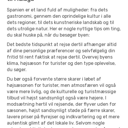
Spanien er et land fuld af muligheder: fra dets
gastronomi, gennem den oprindelige kultur i alle
dets regioner, til dets kunstneriske landskab og til
dets utrolige natur. Her er nogle nyttige tips om ting,
du skal huske på, når du besøger byen:
Det bedste tidspunkt at rejse dertil afhænger altid
af dine personlige præferencer og selvfølgelig din
fritid til rent faktisk at rejse dertil. Overvej byens
klima, højsæson for turister og den type oplevelse,
du søger.
Du bør også forvente større skarer i løbet af
højsæsonen for turister, men atmosfæren vil også
være mere livlig, og de kulturelle og turistmæssige
tilbud vil højst sandsynligt også være højere. I
modsætning hertil vil rejsende, der flyver uden for
sæsonen, højst sandsynligt støde på færre skarer,
lavere priser på flyrejser og indkvartering og et mere
autentisk glimt af det lokale liv. Selvom nogle