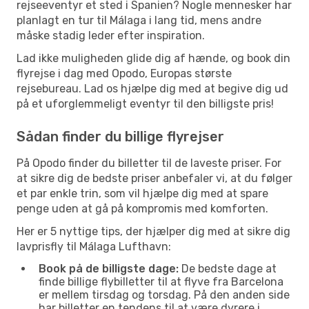
rejseeventyr et sted i Spanien? Nogle mennesker har
planlagt en tur til Málaga i lang tid, mens andre
måske stadig leder efter inspiration.
Lad ikke muligheden glide dig af hænde, og book din
flyrejse i dag med Opodo, Europas største
rejsebureau. Lad os hjælpe dig med at begive dig ud
på et uforglemmeligt eventyr til den billigste pris!
Sådan finder du billige flyrejser
På Opodo finder du billetter til de laveste priser. For
at sikre dig de bedste priser anbefaler vi, at du følger
et par enkle trin, som vil hjælpe dig med at spare
penge uden at gå på kompromis med komforten.
Her er 5 nyttige tips, der hjælper dig med at sikre dig
lavprisfly til Málaga Lufthavn:
Book på de billigste dage:
De bedste dage at
finde billige flybilletter til at flyve fra Barcelona
er mellem tirsdag og torsdag. På den anden side
har billetter en tendens til at være dyrere i