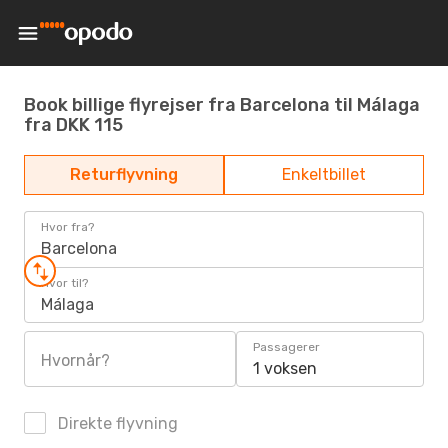
Book billige flyrejser fra Barcelona til Málaga
fra DKK 115
Returflyvning
Enkeltbillet
Hvor fra?
Barcelona
Hvor til?
Málaga
Passagerer
Hvornår?
1 voksen
Direkte flyvning