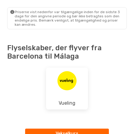
BCN
- AGP
Vueling
Direkte
AGP
- BCN
Priserne vist nedenfor var tilgængelige inden for de sidste 3
dage for den angivne periode og bør ikke betragtes som den
endelige pris. Bemærk venligst, at tilgængelighed og priser
kan ændres.
Flyselskaber, der flyver fra
Barcelona til Málaga
Vueling
Vekselkurs