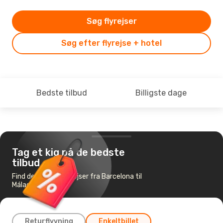
Søg flyrejser
Søg efter flyrejse + hotel
Bedste tilbud
Billigste dage
Tag et kig på de bedste
tilbud
Find de billigste flyrejser fra Barcelona til
Málaga
Returflyvning
Enkeltbillet