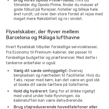
Brug vores Opodo Prime-tilbud:
Hvis du
tilmelder dig Opodo Prime, finder du masser af
gode tilbud på flyrejser, hoteller og billeje hele
året rundt, ud over den store fordel at rejse med
meget mere fleksibilitet og ro i sindet.
Flyselskaber, der flyver mellem
Barcelona og Málaga lufthavne
Hvert flyselskab tilbyder forskellige serviceklasser,
fra Economy til Premium-kabiner, der passer til
forskellige budgetter og præferencer. Med dette i
tankerne anbefaler vi også:
Vælg dit sæde omhyggeligt:
Overvej
benpladsen og nærheden til faciliteter. Hvis du
f.eks. rejser med børn, kan det være en god idé
at booke dit sæde tættere på toiletterne.
Hold dig hydreret:
Sørg for at drikke rigeligt
med vand under hele flyvningen, da
kabineluften kan være dehydrerende.
Brug støjreducerende hovedtelefoner eller