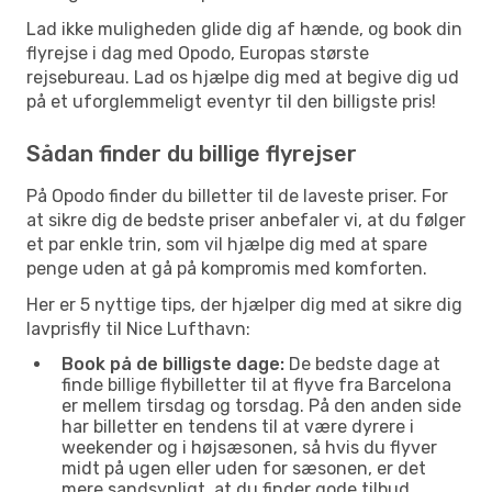
Lad ikke muligheden glide dig af hænde, og book din
flyrejse i dag med Opodo, Europas største
rejsebureau. Lad os hjælpe dig med at begive dig ud
på et uforglemmeligt eventyr til den billigste pris!
Sådan finder du billige flyrejser
På Opodo finder du billetter til de laveste priser. For
at sikre dig de bedste priser anbefaler vi, at du følger
et par enkle trin, som vil hjælpe dig med at spare
penge uden at gå på kompromis med komforten.
Her er 5 nyttige tips, der hjælper dig med at sikre dig
lavprisfly til Nice Lufthavn:
Book på de billigste dage:
De bedste dage at
finde billige flybilletter til at flyve fra Barcelona
er mellem tirsdag og torsdag. På den anden side
har billetter en tendens til at være dyrere i
weekender og i højsæsonen, så hvis du flyver
midt på ugen eller uden for sæsonen, er det
mere sandsynligt, at du finder gode tilbud.