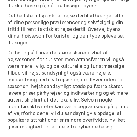
du skal huske på, når du besøger byen:
Det bedste tidspunkt at rejse dertil afhænger altid
af dine personlige præferencer og selvfølgelig din
fritid til rent faktisk at rejse dertil. Overvej byens
klima, højsæson for turister og den type oplevelse,
du søger.
Du bør også forvente større skarer i løbet af
højsæsonen for turister, men atmosfæren vil også
være mere livlig, og de kulturelle og turistmæssige
tilbud vil højst sandsynligt også være højere. I
modsætning hertil vil rejsende, der flyver uden for
sæsonen, højst sandsynligt støde på færre skarer,
lavere priser på flyrejser og indkvartering og et mere
autentisk glimt af det lokale liv. Selvom nogle
udendørsaktiviteter kan være begrænsede på grund
af vejrforholdene, vil du sandsynligvis opdage, at
populære attraktioner er mindre overfyldte, hvilket
giver mulighed for et mere fordybende besøg.