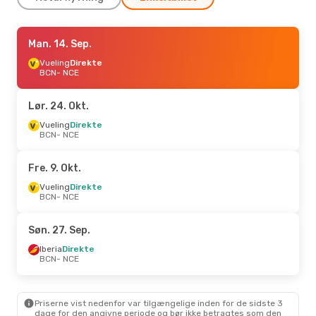
Lør. 19. Sep.
Man. 14. Sep.
- Søn. 20. Sep.
Vueling
Vueling
Direkte
Direkte
BCN
BCN
- NCE
- NCE
Vueling
Direkte
NCE
- BCN
Lør. 24. Okt.
Vueling
Direkte
BCN
- NCE
Fre. 9. Okt.
Vueling
Direkte
BCN
- NCE
Søn. 27. Sep.
Iberia
Direkte
BCN
- NCE
Priserne vist nedenfor var tilgængelige inden for de sidste 3
dage for den angivne periode og bør ikke betragtes som den