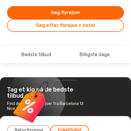
Søg flyrejser
Søg efter flyrejse + hotel
Bedste tilbud
Billigste dage
Tag et kig på de bedste
tilbud
Find de billigste flyrejser fra Barcelona til
Nice
Returflyvning
Enkeltbillet