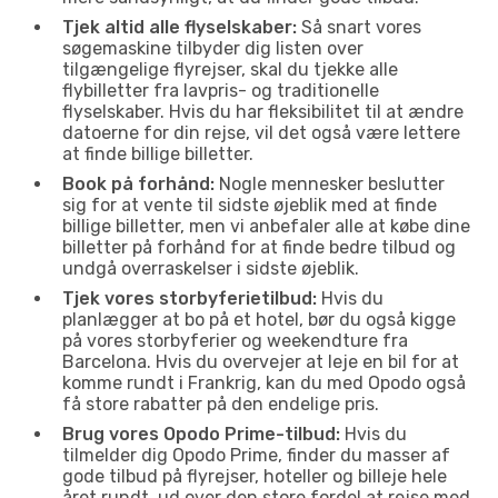
Tjek altid alle flyselskaber:
Så snart vores
søgemaskine tilbyder dig listen over
tilgængelige flyrejser, skal du tjekke alle
flybilletter fra lavpris- og traditionelle
flyselskaber. Hvis du har fleksibilitet til at ændre
datoerne for din rejse, vil det også være lettere
at finde billige billetter.
Book på forhånd:
Nogle mennesker beslutter
sig for at vente til sidste øjeblik med at finde
billige billetter, men vi anbefaler alle at købe dine
billetter på forhånd for at finde bedre tilbud og
undgå overraskelser i sidste øjeblik.
Tjek vores storbyferietilbud:
Hvis du
planlægger at bo på et hotel, bør du også kigge
på vores storbyferier og weekendture fra
Barcelona. Hvis du overvejer at leje en bil for at
komme rundt i Frankrig, kan du med Opodo også
få store rabatter på den endelige pris.
Brug vores Opodo Prime-tilbud:
Hvis du
tilmelder dig Opodo Prime, finder du masser af
gode tilbud på flyrejser, hoteller og billeje hele
året rundt, ud over den store fordel at rejse med