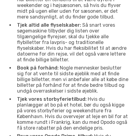
weekender og i højsæsonen, så hvis du flyver
midt på ugen eller uden for sæsonen, er det
mere sandsynligt, at du finder gode tilbud.
Tjek altid alle flyselskaber:
Så snart vores
søgemaskine tilbyder dig listen over
tilgængelige flyrejser, skal du tjekke alle
flybilletter fra lavpris- og traditionelle
flyselskaber. Hvis du har fleksibilitet til at ændre
datoerne for din rejse, vil det også være lettere
at finde billige billetter.
Book på forhånd:
Nogle mennesker beslutter
sig for at vente til sidste øjeblik med at finde
billige billetter, men vi anbefaler alle at købe dine
billetter på forhånd for at finde bedre tilbud og
undgå overraskelser i sidste øjeblik.
Tjek vores storbyferietilbud:
Hvis du
planlægger at bo på et hotel, bør du også kigge
på vores storbyferier og weekendture fra
København. Hvis du overvejer at leje en bil for at
komme rundt i Frankrig, kan du med Opodo også
få store rabatter på den endelige pris.