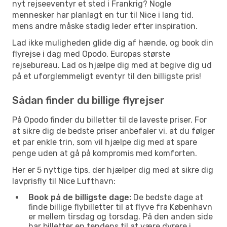
nyt rejseeventyr et sted i Frankrig? Nogle
mennesker har planlagt en tur til Nice i lang tid,
mens andre måske stadig leder efter inspiration.
Lad ikke muligheden glide dig af hænde, og book din
flyrejse i dag med Opodo, Europas største
rejsebureau. Lad os hjælpe dig med at begive dig ud
på et uforglemmeligt eventyr til den billigste pris!
Sådan finder du billige flyrejser
På Opodo finder du billetter til de laveste priser. For
at sikre dig de bedste priser anbefaler vi, at du følger
et par enkle trin, som vil hjælpe dig med at spare
penge uden at gå på kompromis med komforten.
Her er 5 nyttige tips, der hjælper dig med at sikre dig
lavprisfly til Nice Lufthavn:
Book på de billigste dage:
De bedste dage at
finde billige flybilletter til at flyve fra København
er mellem tirsdag og torsdag. På den anden side
har billetter en tendens til at være dyrere i