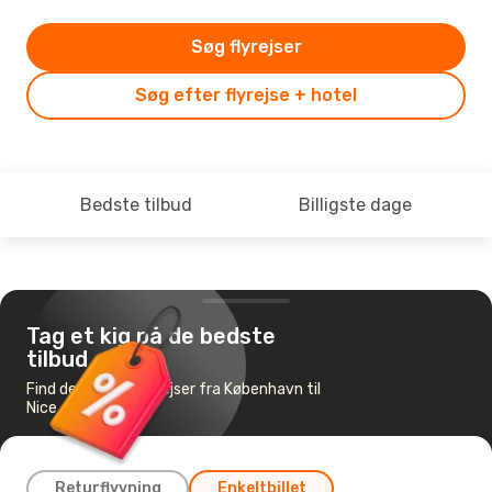
Søg flyrejser
Søg efter flyrejse + hotel
Bedste tilbud
Billigste dage
Tag et kig på de bedste
tilbud
Find de billigste flyrejser fra København til
Nice
Returflyvning
Enkeltbillet