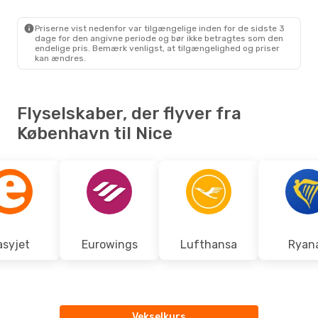
CPH
- NCE
Scandinavian Airlines
Direkte
NCE
- CPH
Priserne vist nedenfor var tilgængelige inden for de sidste 3
dage for den angivne periode og bør ikke betragtes som den
endelige pris. Bemærk venligst, at tilgængelighed og priser
kan ændres.
Flyselskaber, der flyver fra
København til Nice
asyjet
Eurowings
Lufthansa
Ryana
Vekselkurs