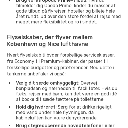
Brug vores Opodo Prime-tilbud:
Hvis du
tilmelder dig Opodo Prime, finder du masser af
gode tilbud på flyrejser, hoteller og billeje hele
året rundt, ud over den store fordel at rejse med
meget mere fleksibilitet og ro i sindet.
Flyselskaber, der flyver mellem
København og Nice lufthavne
Hvert flyselskab tilbyder forskellige serviceklasser,
fra Economy til Premium-kabiner, der passer til
forskellige budgetter og præferencer. Med dette i
tankerne anbefaler vi også:
Vælg dit sæde omhyggeligt:
Overvej
benpladsen og nærheden til faciliteter. Hvis du
f.eks. rejser med børn, kan det være en god idé
at booke dit sæde tættere på toiletterne.
Hold dig hydreret:
Sørg for at drikke rigeligt
med vand under hele flyvningen, da
kabineluften kan være dehydrerende.
Brug støjreducerende hovedtelefoner eller