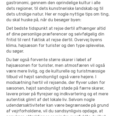
gastronomi, gennem den oprindelige kultur i alle
dets regioner, til dets kunstneriske landskab og til
dets utrolige natur. Her er nogle nyttige tips om ting,
du skal huske på, når du besøger byen:
Det bedste tidspunkt at rejse dertil afhænger altid
af dine personlige præferencer og selvfølgelig din
fritid til rent faktisk at rejse dertil. Overvej byens
klima, højsæson for turister og den type oplevelse,
du søger.
Du bør også forvente større skarer i løbet af
højsæsonen for turister, men atmosfæren vil også
være mere livlig, og de kulturelle og turistmæssige
tilbud vil højst sandsynligt også være højere. I
modsætning hertil vil rejsende, der flyver uden for
sæsonen, højst sandsynligt støde på færre skarer,
lavere priser på flyrejser og indkvartering og et mere
autentisk glimt af det lokale liv. Selvom nogle
udendørsaktiviteter kan være begrænsede på grund
af vejrforholdene, vil du sandsynligvis opdage, at