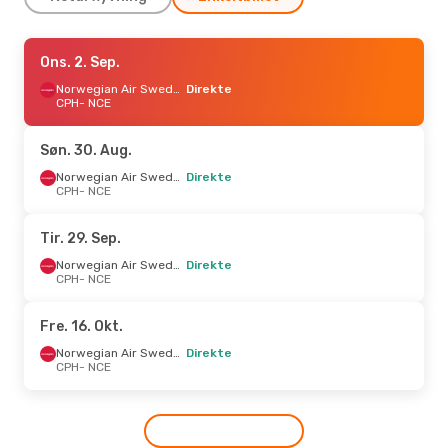
Lør. 22. Aug.
Ons. 2. Sep.
- Man. 24. Aug.
Norwegian Air Sweden
Norwegian Air Sweden
Direkte
Direkte
CPH
CPH
- NCE
- NCE
Norwegian Air Sweden
Direkte
NCE
- CPH
Søn. 30. Aug.
Ons. 30. Sep.
- Tir. 6. Okt.
Norwegian Air Sweden
Direkte
CPH
- NCE
Scandinavian Airlines
Direkte
CPH
- NCE
Norwegian Air Sweden
Direkte
Tir. 29. Sep.
NCE
- CPH
Norwegian Air Sweden
Direkte
CPH
- NCE
Man. 14. Sep.
- Ons. 23. Sep.
Scandinavian Airlines
Direkte
Fre. 16. Okt.
CPH
- NCE
Scandinavian Airlines
Direkte
Norwegian Air Sweden
Direkte
NCE
- CPH
CPH
- NCE
Tir. 8. Sep.
- Ons. 9. Sep.
Scandinavian Airlines
Direkte