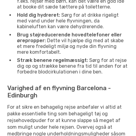
f.eks. rejser med børn, kan det være en god idé
at booke dit sæde tættere på toiletterne.
Hold dig hydreret:
Sørg for at drikke rigeligt
med vand under hele flyvningen, da
kabineluften kan være dehydrerende.
Brug støjreducerende hovedtelefoner eller
ørepropper:
Dette vil hjælpe dig med at skabe
et mere fredeligt miljø og nyde din flyvning
mere komfortabelt.
Stræk benene regelmæssigt:
Sørg for at rejse
dig op og strække benene fra tid til anden for at
forbedre blodcirkulationen i dine ben.
Varighed af en flyvning Barcelona -
Edinburgh
For at sikre en behagelig rejse anbefaler vi altid at
pakke essentielle ting som behageligt tøj og
rejsehovedpuder for at kunne slappe så meget af
som muligt under hele rejsen. Overvej også at
medbringe nogle underholdningsmuligheder såsom