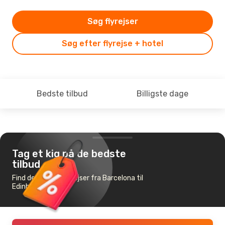
Søg flyrejser
Søg efter flyrejse + hotel
Bedste tilbud
Billigste dage
Tag et kig på de bedste
tilbud
Find de billigste flyrejser fra Barcelona til
Edinburgh