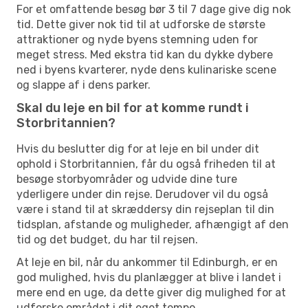
For et omfattende besøg bør 3 til 7 dage give dig nok
tid. Dette giver nok tid til at udforske de største
attraktioner og nyde byens stemning uden for
meget stress. Med ekstra tid kan du dykke dybere
ned i byens kvarterer, nyde dens kulinariske scene
og slappe af i dens parker.
Skal du leje en bil for at komme rundt i
Storbritannien?
Hvis du beslutter dig for at leje en bil under dit
ophold i Storbritannien, får du også friheden til at
besøge storbyområder og udvide dine ture
yderligere under din rejse. Derudover vil du også
være i stand til at skræddersy din rejseplan til din
tidsplan, afstande og muligheder, afhængigt af den
tid og det budget, du har til rejsen.
At leje en bil, når du ankommer til Edinburgh, er en
god mulighed, hvis du planlægger at blive i landet i
mere end en uge, da dette giver dig mulighed for at
udforske området i dit eget tempo.