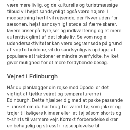
være mere livlig, og de kulturelle og turistmæssige
tilbud vil højst sandsynligt også være højere. I
modsætning hertil vil rejsende, der flyver uden for
sæsonen, højst sandsynligt støde på færre skarer,
lavere priser på flyrejser og indkvartering og et mere
autentisk glimt af det lokale liv. Selvom nogle
udendørsaktiviteter kan være begrænsede på grund
af vejrforholdene, vil du sandsynligvis opdage, at
populære attraktioner er mindre overfyldte, hvilket
giver mulighed for et mere fordybende besøg.
Vejret i Edinburgh
Når du planlægger din rejse med Opodo, er det
vigtigt at tjekke vejret og temperaturerne i
Edinburgh. Dette hjælper dig med at pakke passende
- uanset om du har brug for varmt tøj som jakker og
trøjer til køligere klimaer eller let tøj såsom shorts og
t-shirts til varmere vejr. Korrekt forberedelse sikrer
en behagelig og stressfri rejseoplevelse til