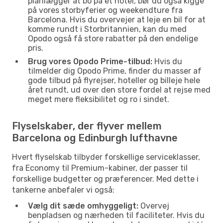
planlægger at bo på et hotel, bør du også kigge
på vores storbyferier og weekendture fra
Barcelona. Hvis du overvejer at leje en bil for at
komme rundt i Storbritannien, kan du med
Opodo også få store rabatter på den endelige
pris.
Brug vores Opodo Prime-tilbud:
Hvis du
tilmelder dig Opodo Prime, finder du masser af
gode tilbud på flyrejser, hoteller og billeje hele
året rundt, ud over den store fordel at rejse med
meget mere fleksibilitet og ro i sindet.
Flyselskaber, der flyver mellem
Barcelona og Edinburgh lufthavne
Hvert flyselskab tilbyder forskellige serviceklasser,
fra Economy til Premium-kabiner, der passer til
forskellige budgetter og præferencer. Med dette i
tankerne anbefaler vi også:
Vælg dit sæde omhyggeligt:
Overvej
benpladsen og nærheden til faciliteter. Hvis du