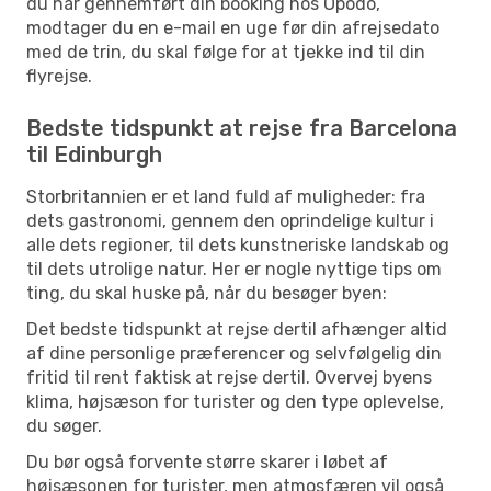
du har gennemført din booking hos Opodo,
modtager du en e-mail en uge før din afrejsedato
med de trin, du skal følge for at tjekke ind til din
flyrejse.
Bedste tidspunkt at rejse fra Barcelona
til Edinburgh
Storbritannien er et land fuld af muligheder: fra
dets gastronomi, gennem den oprindelige kultur i
alle dets regioner, til dets kunstneriske landskab og
til dets utrolige natur. Her er nogle nyttige tips om
ting, du skal huske på, når du besøger byen:
Det bedste tidspunkt at rejse dertil afhænger altid
af dine personlige præferencer og selvfølgelig din
fritid til rent faktisk at rejse dertil. Overvej byens
klima, højsæson for turister og den type oplevelse,
du søger.
Du bør også forvente større skarer i løbet af
højsæsonen for turister, men atmosfæren vil også