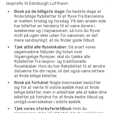
lavprisfly til Edinburgh Lufthavn:
Book på de billigste dage:
De bedste dage at
finde billige flybilletter til at flyve fra Barcelona
er mellem tirsdag og torsdag. På den anden side
har billetter en tendens til at være dyrere i
weekender og i højsæsonen, så hvis du flyver
midt på ugen eller uden for sæsonen, er det
mere sandsynligt, at du finder gode tilbud.
Tjek altid alle flyselskaber:
Så snart vores
søgemaskine tilbyder dig listen over
tilgængelige flyrejser, skal du tjekke alle
flybilletter fra lavpris- og traditionelle
flyselskaber. Hvis du har fleksibilitet til at ændre
datoerne for din rejse, vil det også være lettere
at finde billige billetter.
Book på forhånd:
Nogle mennesker beslutter
sig for at vente til sidste øjeblik med at finde
billige billetter, men vi anbefaler alle at købe dine
billetter på forhånd for at finde bedre tilbud og
undgå overraskelser i sidste øjeblik.
Tjek vores storbyferietilbud:
Hvis du