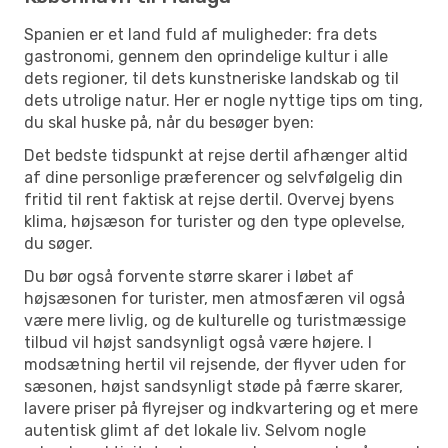
Spanien er et land fuld af muligheder: fra dets
gastronomi, gennem den oprindelige kultur i alle
dets regioner, til dets kunstneriske landskab og til
dets utrolige natur. Her er nogle nyttige tips om ting,
du skal huske på, når du besøger byen:
Det bedste tidspunkt at rejse dertil afhænger altid
af dine personlige præferencer og selvfølgelig din
fritid til rent faktisk at rejse dertil. Overvej byens
klima, højsæson for turister og den type oplevelse,
du søger.
Du bør også forvente større skarer i løbet af
højsæsonen for turister, men atmosfæren vil også
være mere livlig, og de kulturelle og turistmæssige
tilbud vil højst sandsynligt også være højere. I
modsætning hertil vil rejsende, der flyver uden for
sæsonen, højst sandsynligt støde på færre skarer,
lavere priser på flyrejser og indkvartering og et mere
autentisk glimt af det lokale liv. Selvom nogle