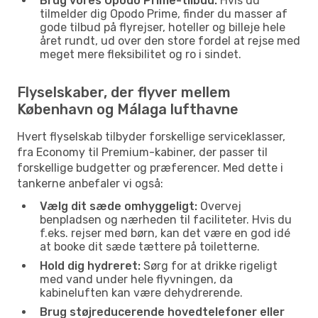
Brug vores Opodo Prime-tilbud:
Hvis du
tilmelder dig Opodo Prime, finder du masser af
gode tilbud på flyrejser, hoteller og billeje hele
året rundt, ud over den store fordel at rejse med
meget mere fleksibilitet og ro i sindet.
Flyselskaber, der flyver mellem
København og Málaga lufthavne
Hvert flyselskab tilbyder forskellige serviceklasser,
fra Economy til Premium-kabiner, der passer til
forskellige budgetter og præferencer. Med dette i
tankerne anbefaler vi også:
Vælg dit sæde omhyggeligt:
Overvej
benpladsen og nærheden til faciliteter. Hvis du
f.eks. rejser med børn, kan det være en god idé
at booke dit sæde tættere på toiletterne.
Hold dig hydreret:
Sørg for at drikke rigeligt
med vand under hele flyvningen, da
kabineluften kan være dehydrerende.
Brug støjreducerende hovedtelefoner eller