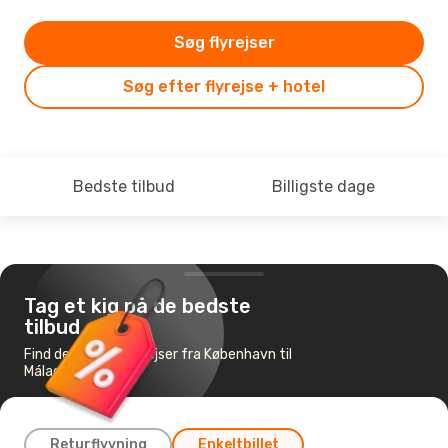
Søg flyrejser
Søg efter flyrejse + hotel
Bedste tilbud
Billigste dage
Tag et kig på de bedste
tilbud
Find de billigste flyrejser fra København til
Málaga
Returflyvning
Enkeltbillet