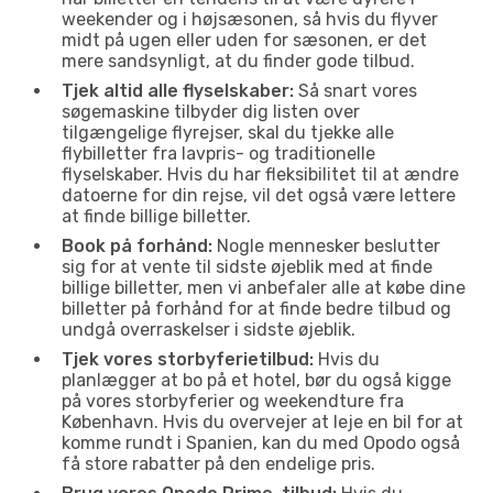
weekender og i højsæsonen, så hvis du flyver
midt på ugen eller uden for sæsonen, er det
mere sandsynligt, at du finder gode tilbud.
Tjek altid alle flyselskaber:
Så snart vores
søgemaskine tilbyder dig listen over
tilgængelige flyrejser, skal du tjekke alle
flybilletter fra lavpris- og traditionelle
flyselskaber. Hvis du har fleksibilitet til at ændre
datoerne for din rejse, vil det også være lettere
at finde billige billetter.
Book på forhånd:
Nogle mennesker beslutter
sig for at vente til sidste øjeblik med at finde
billige billetter, men vi anbefaler alle at købe dine
billetter på forhånd for at finde bedre tilbud og
undgå overraskelser i sidste øjeblik.
Tjek vores storbyferietilbud:
Hvis du
planlægger at bo på et hotel, bør du også kigge
på vores storbyferier og weekendture fra
København. Hvis du overvejer at leje en bil for at
komme rundt i Spanien, kan du med Opodo også
få store rabatter på den endelige pris.