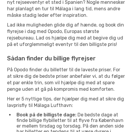
nyt rejseeventyr et sted i Spanien? Nogle mennesker
har planlagt en tur til Málaga i lang tid, mens andre
måske stadig leder efter inspiration.
Lad ikke muligheden glide dig af hænde, og book din
flyrejse i dag med Opodo, Europas største
rejsebureau. Lad os hjælpe dig med at begive dig ud
på et uforglemmeligt eventyr til den billigste pris!
Sådan finder du billige flyrejser
På Opodo finder du billetter til de laveste priser. For
at sikre dig de bedste priser anbefaler vi, at du følger
et par enkle trin, som vil hjælpe dig med at spare
penge uden at gå på kompromis med komforten.
Her er 5 nyttige tips, der hjælper dig med at sikre dig
lavprisfly til Málaga Lufthavn:
Book på de billigste dage:
De bedste dage at
finde billige flybilletter til at flyve fra København
er mellem tirsdag og torsdag. På den anden side
har billetter en tendens til at være dyrere i