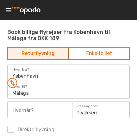
Book billige flyrejser fra København til
Málaga fra DKK 189
Returflyvning
Enkeltbillet
Hvor fra?
København
Hvor til?
Málaga
Passagerer
Hvornår?
1 voksen
Direkte flyvning