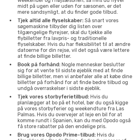
weekender og i højsæsonen, så hvis du flyver
midt på ugen eller uden for sæsonen, er det
mere sandsynligt, at du finder gode tilbud.
Tjek altid alle flyselskaber:
Så snart vores
søgemaskine tilbyder dig listen over
tilgængelige flyrejser, skal du tjekke alle
flybilletter fra lavpris- og traditionelle
flyselskaber. Hvis du har fleksibilitet til at ændre
datoerne for din rejse, vil det også være lettere
at finde billige billetter.
Book på forhånd:
Nogle mennesker beslutter
sig for at vente til sidste øjeblik med at finde
billige billetter, men vi anbefaler alle at købe dine
billetter på forhånd for at finde bedre tilbud og
undgå overraskelser i sidste øjeblik.
Tjek vores storbyferietilbud:
Hvis du
planlægger at bo på et hotel, bør du også kigge
på vores storbyferier og weekendture fra Las
Palmas. Hvis du overvejer at leje en bil for at
komme rundt i Spanien, kan du med Opodo også
få store rabatter på den endelige pris.
Brug vores Opodo Prime-tilbud:
Hvis du