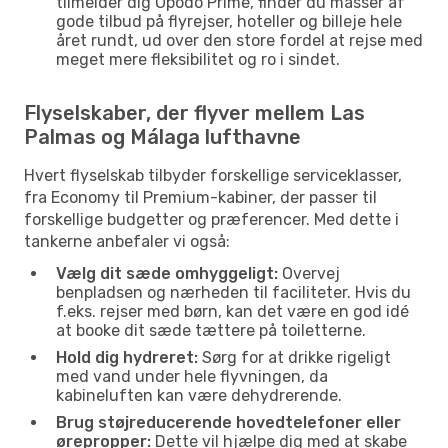
tilmelder dig Opodo Prime, finder du masser af
gode tilbud på flyrejser, hoteller og billeje hele
året rundt, ud over den store fordel at rejse med
meget mere fleksibilitet og ro i sindet.
Flyselskaber, der flyver mellem Las
Palmas og Málaga lufthavne
Hvert flyselskab tilbyder forskellige serviceklasser,
fra Economy til Premium-kabiner, der passer til
forskellige budgetter og præferencer. Med dette i
tankerne anbefaler vi også:
Vælg dit sæde omhyggeligt:
Overvej
benpladsen og nærheden til faciliteter. Hvis du
f.eks. rejser med børn, kan det være en god idé
at booke dit sæde tættere på toiletterne.
Hold dig hydreret:
Sørg for at drikke rigeligt
med vand under hele flyvningen, da
kabineluften kan være dehydrerende.
Brug støjreducerende hovedtelefoner eller
ørepropper:
Dette vil hjælpe dig med at skabe