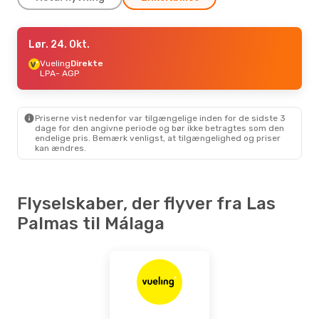
Lør. 12. Sep.
Lør. 24. Okt.
- Man. 14. Sep.
Vueling
Vueling
Direkte
Direkte
LPA
LPA
- AGP
- AGP
Vueling
Direkte
AGP
- LPA
Priserne vist nedenfor var tilgængelige inden for de sidste 3
dage for den angivne periode og bør ikke betragtes som den
endelige pris. Bemærk venligst, at tilgængelighed og priser
kan ændres.
Flyselskaber, der flyver fra Las
Palmas til Málaga