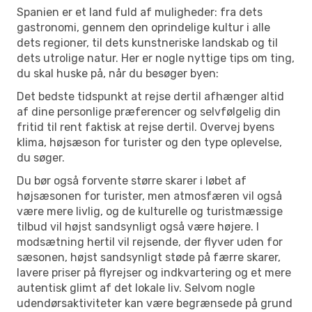
Spanien er et land fuld af muligheder: fra dets
gastronomi, gennem den oprindelige kultur i alle
dets regioner, til dets kunstneriske landskab og til
dets utrolige natur. Her er nogle nyttige tips om ting,
du skal huske på, når du besøger byen:
Det bedste tidspunkt at rejse dertil afhænger altid
af dine personlige præferencer og selvfølgelig din
fritid til rent faktisk at rejse dertil. Overvej byens
klima, højsæson for turister og den type oplevelse,
du søger.
Du bør også forvente større skarer i løbet af
højsæsonen for turister, men atmosfæren vil også
være mere livlig, og de kulturelle og turistmæssige
tilbud vil højst sandsynligt også være højere. I
modsætning hertil vil rejsende, der flyver uden for
sæsonen, højst sandsynligt støde på færre skarer,
lavere priser på flyrejser og indkvartering og et mere
autentisk glimt af det lokale liv. Selvom nogle
udendørsaktiviteter kan være begrænsede på grund