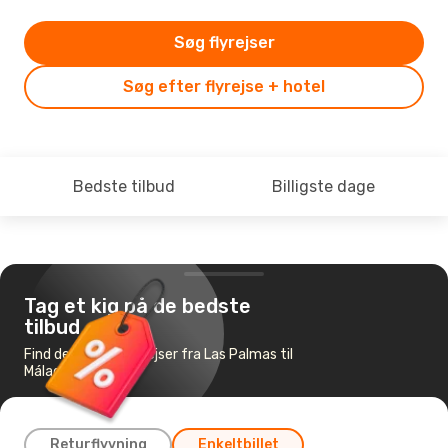
Søg flyrejser
Søg efter flyrejse + hotel
Bedste tilbud
Billigste dage
Tag et kig på de bedste
tilbud
Find de billigste flyrejser fra Las Palmas til
Málaga
Returflyvning
Enkeltbillet