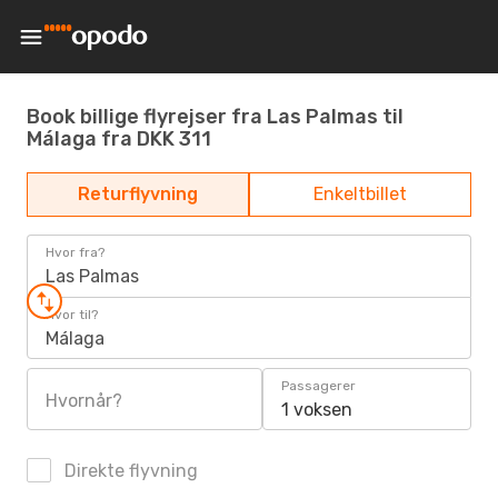
Book billige flyrejser fra Las Palmas til
Málaga fra DKK 311
Returflyvning
Enkeltbillet
Hvor fra?
Las Palmas
Hvor til?
Málaga
Passagerer
Hvornår?
1 voksen
Direkte flyvning