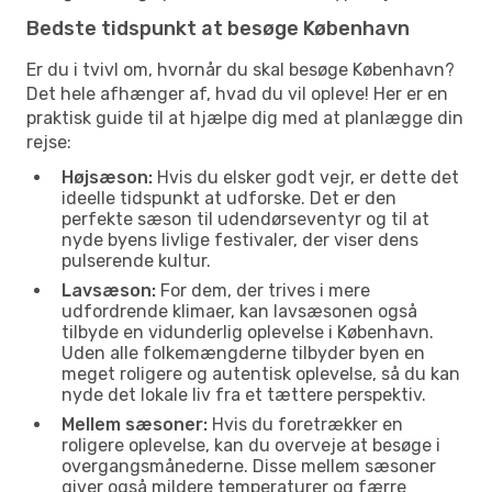
Bedste tidspunkt at besøge København
Er du i tvivl om, hvornår du skal besøge København?
Det hele afhænger af, hvad du vil opleve! Her er en
praktisk guide til at hjælpe dig med at planlægge din
rejse:
Højsæson:
Hvis du elsker godt vejr, er dette det
ideelle tidspunkt at udforske. Det er den
perfekte sæson til udendørseventyr og til at
nyde byens livlige festivaler, der viser dens
pulserende kultur.
Lavsæson:
For dem, der trives i mere
udfordrende klimaer, kan lavsæsonen også
tilbyde en vidunderlig oplevelse i København.
Uden alle folkemængderne tilbyder byen en
meget roligere og autentisk oplevelse, så du kan
nyde det lokale liv fra et tættere perspektiv.
Mellem sæsoner:
Hvis du foretrækker en
roligere oplevelse, kan du overveje at besøge i
overgangsmånederne. Disse mellem sæsoner
giver også mildere temperaturer og færre