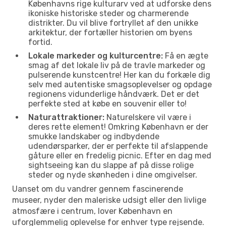
Københavns rige kulturarv ved at udforske dens
ikoniske historiske steder og charmerende
distrikter. Du vil blive fortryllet af den unikke
arkitektur, der fortæller historien om byens
fortid.
Lokale markeder og kulturcentre:
Få en ægte
smag af det lokale liv på de travle markeder og
pulserende kunstcentre! Her kan du forkæle dig
selv med autentiske smagsoplevelser og opdage
regionens vidunderlige håndværk. Det er det
perfekte sted at købe en souvenir eller to!
Naturattraktioner:
Naturelskere vil være i
deres rette element! Omkring København er der
smukke landskaber og indbydende
udendørsparker, der er perfekte til afslappende
gåture eller en fredelig picnic. Efter en dag med
sightseeing kan du slappe af på disse rolige
steder og nyde skønheden i dine omgivelser.
Uanset om du vandrer gennem fascinerende
museer, nyder den maleriske udsigt eller den livlige
atmosfære i centrum, lover København en
uforglemmelig oplevelse for enhver type rejsende.