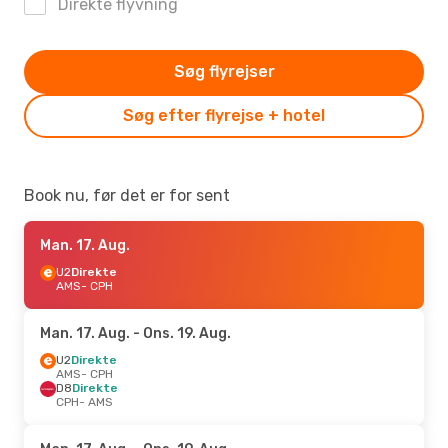
Direkte flyvning
Søg flyrejser
Søg efter flyrejse + hotel
Book nu, før det er for sent
Man. 17. Aug.
U2
Direkte
AMS
- CPH
Man. 17. Aug.
- Ons. 19. Aug.
U2
Direkte
AMS
- CPH
D8
Direkte
CPH
- AMS