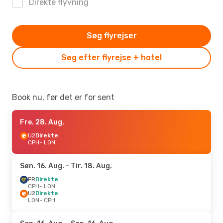
Direkte flyvning
Søg flyrejser
Søg efter flyrejse + hotel
Book nu, før det er for sent
Fre. 28. Aug.
U2
Direkte
CPH
- LON
Søn. 16. Aug.
- Tir. 18. Aug.
FR
Direkte
CPH
- LON
U2
Direkte
LON
- CPH