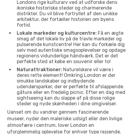
Londons rige kulturarv ved at udforske dens
ikoniske historiske steder og charmerende
distrikter. Du vil blive fortryllet af den unikke
arkitektur, der fortæller historien om byens
fortid.
Lokale markeder og kulturcentre:
Få en ægte
smag af det lokale liv på de travle markeder og
pulserende kunstcentre! Her kan du forkæle dig
selv med autentiske smagsoplevelser og opdage
regionens vidunderlige håndværk. Det er det
perfekte sted at købe en souvenir eller to!
Naturattraktioner:
Naturelskere vil være i
deres rette element! Omkring London er der
smukke landskaber og indbydende
udendørsparker, der er perfekte til afslappende
gåture eller en fredelig picnic. Efter en dag med
sightseeing kan du slappe af på disse rolige
steder og nyde skønheden i dine omgivelser.
Uanset om du vandrer gennem fascinerende
museer, nyder den maleriske udsigt eller den livlige
atmosfære i centrum, lover London en
uforglemmelig oplevelse for enhver type rejsende.