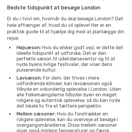
Bedste tidspunkt at besøge London
Er du i tvivl om, hvornår du skal besøge London? Det
hele afhænger af, hvad du vil opleve! Her er en
praktisk guide til at hjælpe dig med at planlægge din
rejse:
Højsæson:
Hvis du elsker godt vejr, er dette det
ideelle tidspunkt at udforske. Det er den
perfekte sæson til udendørseventyr og til at
nyde byens livlige festivaler, der viser dens
pulserende kultur.
Lavsæson:
For dem, der trives i mere
udfordrende klimaer, kan lavsæsonen også
tilbyde en vidunderlig oplevelse i London. Uden
alle folkemængderne tilbyder byen en meget
roligere og autentisk oplevelse, så du kan nyde
det lokale liv fra et tættere perspektiv.
Mellem sæsoner:
Hvis du foretrækker en
roligere oplevelse, kan du overveje at besøge i
overgangsmånederne. Disse mellem sæsoner
giver også mildere temperaturer og færre