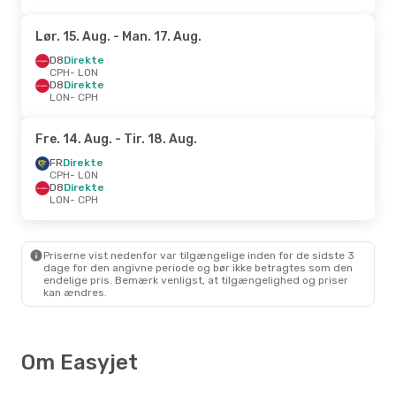
Lør. 15. Aug.
- Man. 17. Aug.
D8
Direkte
CPH
- LON
D8
Direkte
LON
- CPH
Fre. 14. Aug.
- Tir. 18. Aug.
FR
Direkte
CPH
- LON
D8
Direkte
LON
- CPH
Priserne vist nedenfor var tilgængelige inden for de sidste 3
dage for den angivne periode og bør ikke betragtes som den
endelige pris. Bemærk venligst, at tilgængelighed og priser
kan ændres.
Om Easyjet