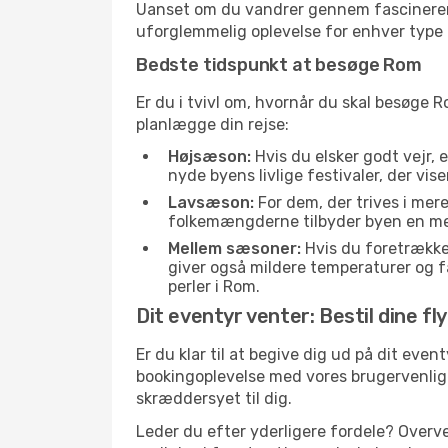
Uanset om du vandrer gennem fascinerend
uforglemmelig oplevelse for enhver type 
Bedste tidspunkt at besøge Rom
Er du i tvivl om, hvornår du skal besøge R
planlægge din rejse:
Højsæson:
Hvis du elsker godt vejr, 
nyde byens livlige festivaler, der vis
Lavsæson:
For dem, der trives i mer
folkemængderne tilbyder byen en meget
Mellem sæsoner:
Hvis du foretrække
giver også mildere temperaturer og fæ
perler i Rom.
Dit eventyr venter: Bestil dine fl
Er du klar til at begive dig ud på dit even
bookingoplevelse med vores brugervenlige 
skræddersyet til dig.
Leder du efter yderligere fordele? Overve