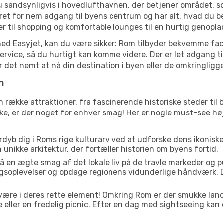
u sandsynligvis i hovedlufthavnen, der betjener området, 
et for nem adgang til byens centrum og har alt, hvad du beh
der til shopping og komfortable lounges til en hurtig genopla
 med Easyjet, kan du være sikker: Rom tilbyder bekvemme faci
service, så du hurtigt kan komme videre. Der er let adgang t
gør det nemt at nå din destination i byen eller de omkringlig
m
n række attraktioner, fra fascinerende historiske steder t
eske, er der noget for enhver smag! Her er nogle must-see h
rdyb dig i Roms rige kulturarv ved at udforske dens ikonisk
den unikke arkitektur, der fortæller historien om byens fortid.
å en ægte smag af det lokale liv på de travle markeder og 
gsoplevelser og opdage regionens vidunderlige håndværk. D
 være i deres rette element! Omkring Rom er der smukke la
e eller en fredelig picnic. Efter en dag med sightseeing kan 