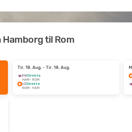
fra Hamborg til Rom
Tir. 18. Aug.
- Tir. 18. Aug.
M
EW
Direkte
HAM
- ROM
U2
Direkte
ROM
- HAM