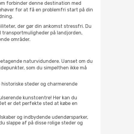
som forbinder denne destination med
øver for at få en problemfri start på din
dning.
liteter, der gør din ankomst stressfri. Du
il transportmuligheder på landjorden,
gende områder.
il betagende naturvidundere. Uanset om du
øjdepunkter, som du simpelthen ikke må
e historiske steder og charmerende
pulserende kunstcentre! Her kan du
et er det perfekte sted at købe en
ndskaber og indbydende udendørsparker,
du slappe af på disse rolige steder og