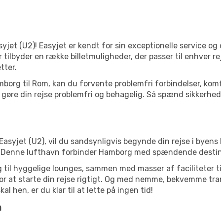
syjet (U2)! Easyjet er kendt for sin exceptionelle service og
 tilbyder en række billetmuligheder, der passer til enhver 
tter.
 Hamborg til Rom, kan du forvente problemfri forbindelser, ko
gøre din rejse problemfri og behagelig. Så spænd sikkerhedss
syjet (U2), vil du sandsynligvis begynde din rejse i byens 
g. Denne lufthavn forbinder Hamborg med spændende destin
til hyggelige lounges, sammen med masser af faciliteter til 
or at starte din rejse rigtigt. Og med nemme, bekvemme t
l hen, er du klar til at lette på ingen tid!
m