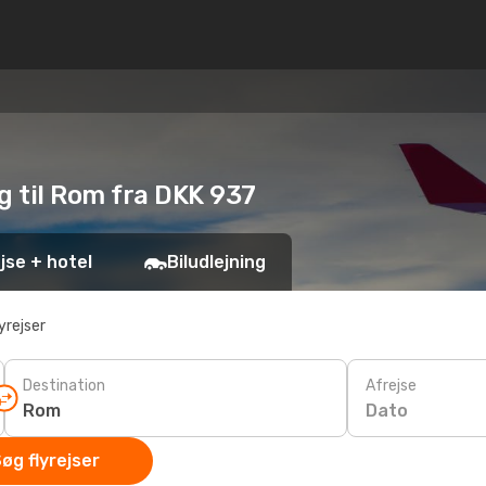
g til Rom fra DKK 937
jse + hotel
Biludlejning
yrejser
Destination
Afrejse
Dato
øg flyrejser