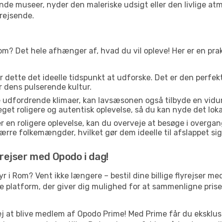
e museer, nyder den maleriske udsigt eller den livlige at
rejsende.
om? Det hele afhænger af, hvad du vil opleve! Her er en prak
er dette det ideelle tidspunkt at udforske. Det er den perfe
er dens pulserende kultur.
e udfordrende klimaer, kan lavsæsonen også tilbyde en vidun
 roligere og autentisk oplevelse, så du kan nyde det lokale
r en roligere oplevelse, kan du overveje at besøge i over
rre folkemængder, hvilket gør dem ideelle til afslappet sig
yrejser med Opodo i dag!
tyr i Rom? Vent ikke længere – bestil dine billige flyrejser 
platform, der giver dig mulighed for at sammenligne priser 
j at blive medlem af Opodo Prime! Med Prime får du eksklusi