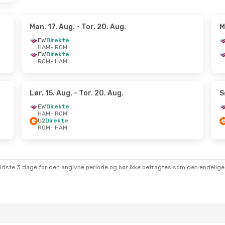
Man. 17. Aug.
- Tor. 20. Aug.
M
EW
Direkte
HAM
- ROM
EW
Direkte
ROM
- HAM
Lør. 15. Aug.
- Tor. 20. Aug.
S
EW
Direkte
HAM
- ROM
U2
Direkte
ROM
- HAM
sidste 3 dage for den angivne periode og bør ikke betragtes som den endelige