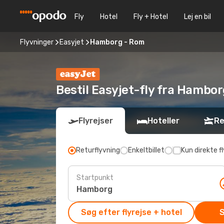
Fly
Hotel
Fly + Hotel
Lej en bil
Flyvninger
Easyjet
Hamborg - Rom
Bestil Easyjet-fly fra Hambor
Flyrejser
Hoteller
Re
Returflyvning
Enkeltbillet
Kun direkte fl
Startpunkt
Søg efter flyrejse + hotel
S