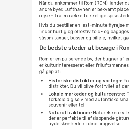
Når du ankommer til Rom (ROM), lander d
andre byer. Lufthavnen er bekvemt placer
rejse – fra en række forskellige spiseste
Hvis du bestiller en last-minute flyrejse
finder hurtig og effektiv told- og bagage
såsom taxaer, busser og billeje, hvilket 
De bedste steder at besøge i Ro
Rom er en pulserende by, der bugner af e
er kulturinteresseret eller friluftsmenn
gå glip af:
Historiske distrikter og vartegn:
Fo
distrikter. Du vil blive fortryllet af 
Lokale markeder og kulturcentre:
F
forkæle dig selv med autentiske sma
souvenir eller to!
Naturattraktioner:
Naturelskere vil
der er perfekte til afslappende gåtur
nyde skønheden i dine omgivelser.