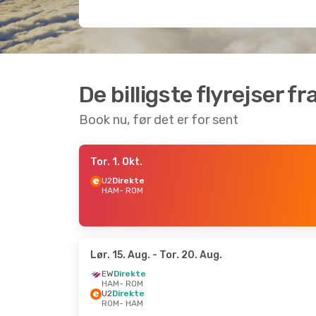
De billigste flyrejser 
Book nu, før det er for sent
Tor. 1. Okt.
U2
Direkte
HAM
- ROM
Lør. 15. Aug.
- Tor. 20. Aug.
EW
Direkte
HAM
- ROM
U2
Direkte
ROM
- HAM