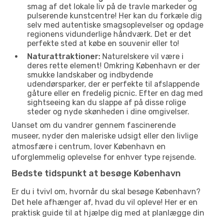
smag af det lokale liv på de travle markeder og
pulserende kunstcentre! Her kan du forkæle dig
selv med autentiske smagsoplevelser og opdage
regionens vidunderlige håndværk. Det er det
perfekte sted at købe en souvenir eller to!
Naturattraktioner:
Naturelskere vil være i
deres rette element! Omkring København er der
smukke landskaber og indbydende
udendørsparker, der er perfekte til afslappende
gåture eller en fredelig picnic. Efter en dag med
sightseeing kan du slappe af på disse rolige
steder og nyde skønheden i dine omgivelser.
Uanset om du vandrer gennem fascinerende
museer, nyder den maleriske udsigt eller den livlige
atmosfære i centrum, lover København en
uforglemmelig oplevelse for enhver type rejsende.
Bedste tidspunkt at besøge København
Er du i tvivl om, hvornår du skal besøge København?
Det hele afhænger af, hvad du vil opleve! Her er en
praktisk guide til at hjælpe dig med at planlægge din