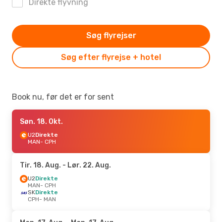
Direkte flyvning
Søg flyrejser
Søg efter flyrejse + hotel
Book nu, før det er for sent
Søn. 18. Okt.
U2
Direkte
MAN
- CPH
Tir. 18. Aug.
- Lør. 22. Aug.
U2
Direkte
MAN
- CPH
SK
Direkte
CPH
- MAN