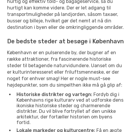
hurtig og effektiv told- og bagageservice, så du
hurtigt kan komme videre. Der er let adgang til
transportmuligheder på landjorden, såsom taxaer,
busser og billeje, hvilket gør det nemt at nå din
destination i byen eller de omkringliggende områder.
De bedste steder at besøge i København
København er en pulserende by, der bugner af en
række attraktioner, fra fascinerende historiske
steder til betagende naturvidundere. Uanset om du
er kulturinteresseret eller friluftsmenneske, er der
noget for enhver smag! Her er nogle must-see
højdepunkter, som du simpelthen ikke må gå glip af:
Historiske distrikter og vartegn:
Fordyb dig i
Københavns rige kulturarv ved at udforske dens
ikoniske historiske steder og charmerende
distrikter. Du vil blive fortryllet af den unikke
arkitektur, der fortæller historien om byens
fortid.
Lokale markeder og kulturcentre:
Få en ægte