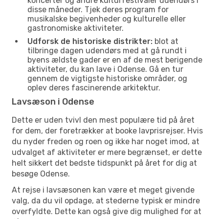
koncerter og andre kulturfestivaler udendørs i
disse måneder. Tjek deres program for
musikalske begivenheder og kulturelle eller
gastronomiske aktiviteter.
Udforsk de historiske distrikter:
blot at
tilbringe dagen udendørs med at gå rundt i
byens ældste gader er en af de mest berigende
aktiviteter, du kan lave i Odense. Gå en tur
gennem de vigtigste historiske områder, og
oplev deres fascinerende arkitektur.
Lavsæson i Odense
Dette er uden tvivl den mest populære tid på året
for dem, der foretrækker at booke lavprisrejser. Hvis
du nyder freden og roen og ikke har noget imod, at
udvalget af aktiviteter er mere begrænset, er dette
helt sikkert det bedste tidspunkt på året for dig at
besøge Odense.
At rejse i lavsæsonen kan være et meget givende
valg, da du vil opdage, at stederne typisk er mindre
overfyldte. Dette kan også give dig mulighed for at