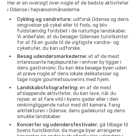
Her er en oversigt over nogle af de bedste aktiviteter
i Odense i højsæsonmånederne:
Cykling og vandreture:
udforsk Odense og dens
omgivelser på cykel eller til fods, og bliv
fuldstændig fordybet i de naturlige landskaber.
Vi anbefaler, at du besøger Odenses turistkontor
for at få en guide til de vigtigste vandre- og
cykelruter, du kan udforske.
Besøg udendørsmarkederne:
et af de mest
interessante højdepunkter i enhver by ligger i
dens gastronomi. Du kan ikke besøge byen uden
at prøve nogle af dens lokale delikatesser og
tage nogle gourmetsouvenirs med hjem.
Landskabsfotografering:
en af de mest
afslappende aktiviteter, du kan lave, når du
rejser, er at fare vild i byens gader eller i den
omkringliggende natur med dit kamera. Fang
arkitekturen i Odense, dens gadekunst og dens
smukke landskaber.
Koncerter og udendørsfestivaler:
gå tilbage til
byens turistkontor, da mange byer arrangerer