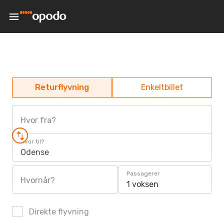
Returflyvning
Enkeltbillet
Hvor fra?
Hvor til?
Odense
Passagerer
Hvornår?
1 voksen
Direkte flyvning