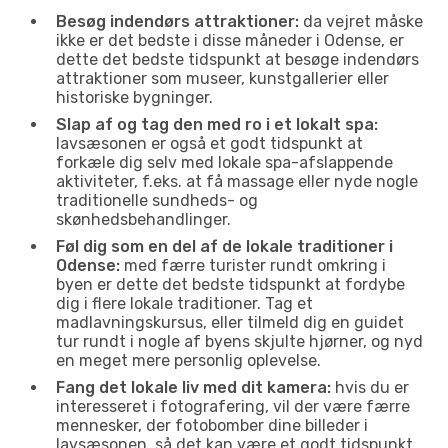
Besøg indendørs attraktioner:
da vejret måske
ikke er det bedste i disse måneder i Odense, er
dette det bedste tidspunkt at besøge indendørs
attraktioner som museer, kunstgallerier eller
historiske bygninger.
Slap af og tag den med ro i et lokalt spa:
lavsæsonen er også et godt tidspunkt at
forkæle dig selv med lokale spa-afslappende
aktiviteter, f.eks. at få massage eller nyde nogle
traditionelle sundheds- og
skønhedsbehandlinger.
Føl dig som en del af de lokale traditioner i
Odense:
med færre turister rundt omkring i
byen er dette det bedste tidspunkt at fordybe
dig i flere lokale traditioner. Tag et
madlavningskursus, eller tilmeld dig en guidet
tur rundt i nogle af byens skjulte hjørner, og nyd
en meget mere personlig oplevelse.
Fang det lokale liv med dit kamera:
hvis du er
interesseret i fotografering, vil der være færre
mennesker, der fotobomber dine billeder i
lavsæsonen, så det kan være et godt tidspunkt