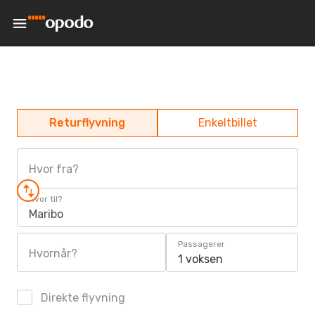
Returflyvning
Enkeltbillet
Hvor fra?
Hvor til?
Maribo
Passagerer
Hvornår?
1 voksen
Direkte flyvning