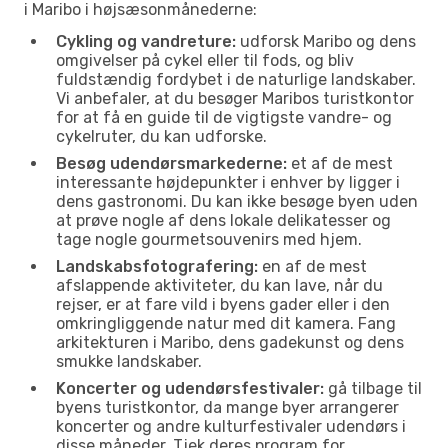
i Maribo i højsæsonmånederne:
Cykling og vandreture:
udforsk Maribo og dens
omgivelser på cykel eller til fods, og bliv
fuldstændig fordybet i de naturlige landskaber.
Vi anbefaler, at du besøger Maribos turistkontor
for at få en guide til de vigtigste vandre- og
cykelruter, du kan udforske.
Besøg udendørsmarkederne:
et af de mest
interessante højdepunkter i enhver by ligger i
dens gastronomi. Du kan ikke besøge byen uden
at prøve nogle af dens lokale delikatesser og
tage nogle gourmetsouvenirs med hjem.
Landskabsfotografering:
en af de mest
afslappende aktiviteter, du kan lave, når du
rejser, er at fare vild i byens gader eller i den
omkringliggende natur med dit kamera. Fang
arkitekturen i Maribo, dens gadekunst og dens
smukke landskaber.
Koncerter og udendørsfestivaler:
gå tilbage til
byens turistkontor, da mange byer arrangerer
koncerter og andre kulturfestivaler udendørs i
disse måneder. Tjek deres program for