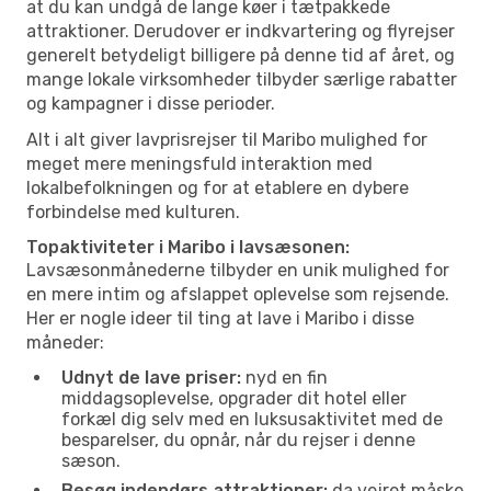
at du kan undgå de lange køer i tætpakkede
attraktioner. Derudover er indkvartering og flyrejser
generelt betydeligt billigere på denne tid af året, og
mange lokale virksomheder tilbyder særlige rabatter
og kampagner i disse perioder.
Alt i alt giver lavprisrejser til Maribo mulighed for
meget mere meningsfuld interaktion med
lokalbefolkningen og for at etablere en dybere
forbindelse med kulturen.
Topaktiviteter i Maribo i lavsæsonen:
Lavsæsonmånederne tilbyder en unik mulighed for
en mere intim og afslappet oplevelse som rejsende.
Her er nogle ideer til ting at lave i Maribo i disse
måneder:
Udnyt de lave priser:
nyd en fin
middagsoplevelse, opgrader dit hotel eller
forkæl dig selv med en luksusaktivitet med de
besparelser, du opnår, når du rejser i denne
sæson.
Besøg indendørs attraktioner:
da vejret måske