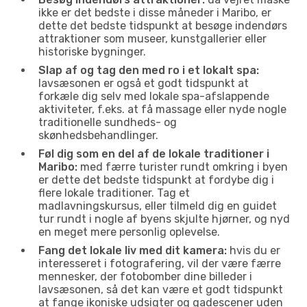
ikke er det bedste i disse måneder i Maribo, er
dette det bedste tidspunkt at besøge indendørs
attraktioner som museer, kunstgallerier eller
historiske bygninger.
Slap af og tag den med ro i et lokalt spa:
lavsæsonen er også et godt tidspunkt at
forkæle dig selv med lokale spa-afslappende
aktiviteter, f.eks. at få massage eller nyde nogle
traditionelle sundheds- og
skønhedsbehandlinger.
Føl dig som en del af de lokale traditioner i
Maribo:
med færre turister rundt omkring i byen
er dette det bedste tidspunkt at fordybe dig i
flere lokale traditioner. Tag et
madlavningskursus, eller tilmeld dig en guidet
tur rundt i nogle af byens skjulte hjørner, og nyd
en meget mere personlig oplevelse.
Fang det lokale liv med dit kamera:
hvis du er
interesseret i fotografering, vil der være færre
mennesker, der fotobomber dine billeder i
lavsæsonen, så det kan være et godt tidspunkt
at fange ikoniske udsigter og gadescener uden