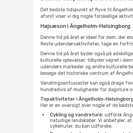
Det bedste tidspunkt at flyve til Ängelho
afsnit viser vi dig nogle forskellige akt
Højsæson i Ängelholm-Helsingborg
Denne tid på året er ideel for dem, der e
fleste udendørsaktiviteter, tage en forfr
Denne tid på året byder også på adskillige
kulturelle oplevelser, tilbyder vejret i 
udendørs markeder og andre kulturelle be
besøge det historiske centrum af Ängelho
Vandringsentusiaster kan også drage ford
hundredvis af muligheder for dagsture og 
Topaktiviteter i Ängelholm-Helsingbor
Her er en oversigt over nogle af de beds
Cykling og vandreture:
udforsk Ängel
naturlige landskaber. Vi anbefaler, a
cykelruter, du kan udforske.