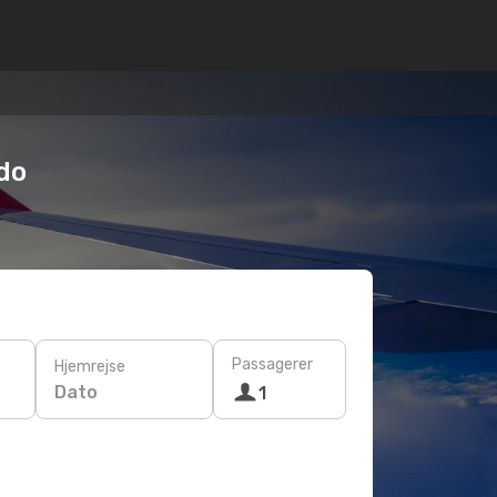
odo
Passagerer
Hjemrejse
Dato
1