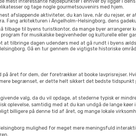
de mest interessante højdepunkter i enhver by ligger i den
delikatesser og tage nogle gourmetsouvenirs med hjem.
est afslappende aktiviteter, du kan lave, når du rejser, er at 
a. Fang arkitekturen i Ängelholm-Helsingborg, dens gadek
å tilbage til byens turistkontor, da mange byer arrangerer k
 program for musikalske begivenheder og kulturelle eller gas
t at tilbringe dagen udendørs med at gå rundt i byens æld
-Helsingborg. Gå en tur gennem de vigtigste historiske områ
 på året for dem, der foretrækker at booke lavprisrejser. Hv
 mere begrænset, er dette helt sikkert det bedste tidspunkt
ivende valg, da du vil opdage, at stederne typisk er mindre
sk oplevelse, samtidig med at du kan undgå de lange køer i
ligt billigere på denne tid af året, og mange lokale virksom
lm-Helsingborg mulighed for meget mere meningsfuld interakt
ren.