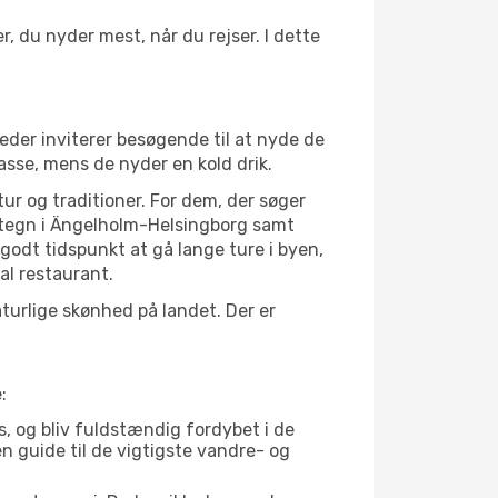
, du nyder mest, når du rejser. I dette
eder inviterer besøgende til at nyde de
asse, mens de nyder en kold drik.
tur og traditioner. For dem, der søger
vartegn i Ängelholm-Helsingborg samt
odt tidspunkt at gå lange ture i byen,
al restaurant.
urlige skønhed på landet. Der er
:
, og bliv fuldstændig fordybet i de
n guide til de vigtigste vandre- og