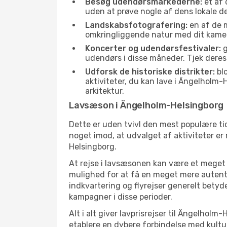
Besøg udendørsmarkederne:
et af 
uden at prøve nogle af dens lokale 
Landskabsfotografering:
en af de m
omkringliggende natur med dit kamer
Koncerter og udendørsfestivaler:
g
udendørs i disse måneder. Tjek deres
Udforsk de historiske distrikter:
blo
aktiviteter, du kan lave i Ängelholm
arkitektur.
Lavsæson i Ängelholm-Helsingborg
Dette er uden tvivl den mest populære tid
noget imod, at udvalget af aktiviteter er
Helsingborg.
At rejse i lavsæsonen kan være et meget g
mulighed for at få en meget mere autenti
indkvartering og flyrejser generelt betyde
kampagner i disse perioder.
Alt i alt giver lavprisrejser til Ängelho
etablere en dybere forbindelse med kultu