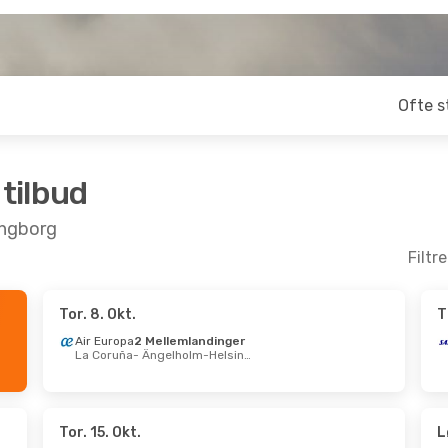
Ofte s
 tilbud
ingborg
Filtr
Tor. 8. Okt.
T
 Sep.
- Søn. 20. Sep.
Air Europa
2 Mellemlandinger
La Coruña
- Ängelholm-Helsingborg
lish Airlines
lemlandinger
urt
- Ängelholm-Helsingborg
navian Airlines
lemlandinger
Ängelholm-Helsingborg
- Frankfurt
Tor. 15. Okt.
L