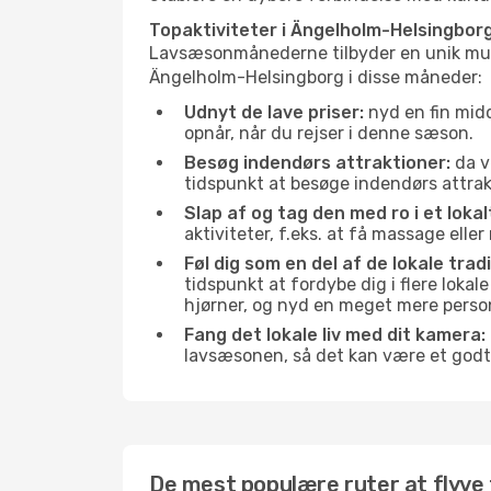
Topaktiviteter i Ängelholm-Helsingbor
Lavsæsonmånederne tilbyder en unik muligh
Ängelholm-Helsingborg i disse måneder:
Udnyt de lave priser:
nyd en fin midd
opnår, når du rejser i denne sæson.
Besøg indendørs attraktioner:
da v
tidspunkt at besøge indendørs attrakt
Slap af og tag den med ro i et lokal
aktiviteter, f.eks. at få massage ell
Føl dig som en del af de lokale tra
tidspunkt at fordybe dig i flere lokal
hjørner, og nyd en meget mere person
Fang det lokale liv med dit kamera:
lavsæsonen, så det kan være et godt
De mest populære ruter at flyve 