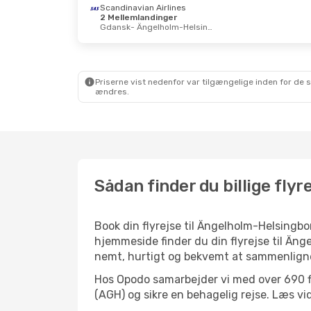
Scandinavian Airlines
2 Mellemlandinger
Gdansk
- Ängelholm-Helsingborg
Priserne vist nedenfor var tilgængelige inden for de 
ændres.
Sådan finder du billige fly
Book din flyrejse til Ängelholm-Helsingb
hjemmeside finder du din flyrejse til Änge
nemt, hurtigt og bekvemt at sammenligne 
Hos Opodo samarbejder vi med over 690 fl
(AGH) og sikre en behagelig rejse. Læs vider