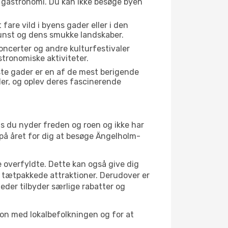
s gastronomi. Du kan ikke besøge byen
fare vild i byens gader eller i den
unst og dens smukke landskaber.
oncerter og andre kulturfestivaler
tronomiske aktiviteter.
ste gader er en af de mest berigende
der, og oplev deres fascinerende
is du nyder freden og roen og ikke har
 på året for dig at besøge Ängelholm-
 overfyldte. Dette kan også give dig
 tætpakkede attraktioner. Derudover er
heder tilbyder særlige rabatter og
ion med lokalbefolkningen og for at