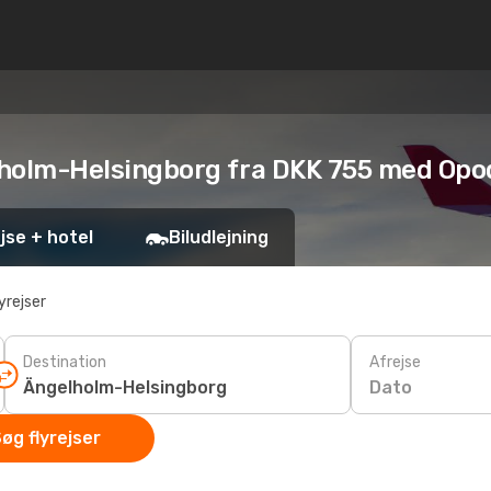
gelholm-Helsingborg fra DKK 755 med Op
jse + hotel
Biludlejning
yrejser
Destination
Afrejse
Dato
øg flyrejser