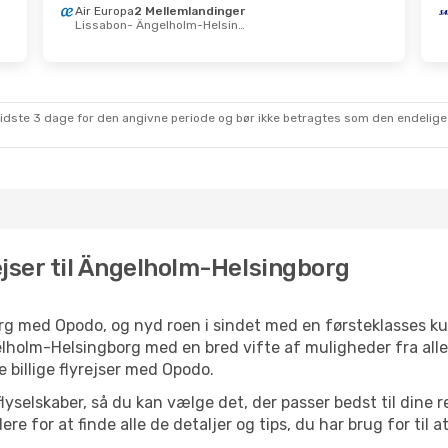
Air Europa
2 Mellemlandinger
Lissabon
- Ängelholm-Helsingborg
sidste 3 dage for den angivne periode og bør ikke betragtes som den endelige
rejser til Ängelholm-Helsingborg
org med Opodo, og nyd roen i sindet med en førsteklasses k
lholm-Helsingborg med en bred vifte af muligheder fra alle f
billige flyrejser med Opodo.
yselskaber, så du kan vælge det, der passer bedst til dine 
e for at finde alle de detaljer og tips, du har brug for til at