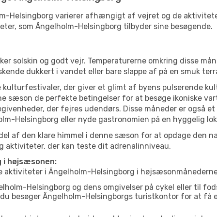
lm-Helsingborg varierer afhængigt af vejret og de aktiviteter
iviteter, som Ängelholm-Helsingborg tilbyder sine besøgende.
lsker solskin og godt vejr. Temperaturerne omkring disse mån
iskende dukkert i vandet eller bare slappe af på en smuk terr
 kulturfestivaler, der giver et glimt af byens pulserende kul
denne sæson de perfekte betingelser for at besøge ikoniske 
givenheder, der fejres udendørs. Disse måneder er også et g
lm-Helsingborg eller nyde gastronomien på en hyggelig lok
el af den klare himmel i denne sæson for at opdage den nat
aktiviteter, der kan teste dit adrenalinniveau.
g i højsæsonen:
te aktiviteter i Ängelholm-Helsingborg i højsæsonmånederne
holm-Helsingborg og dens omgivelser på cykel eller til fods
t du besøger Ängelholm-Helsingborgs turistkontor for at få e