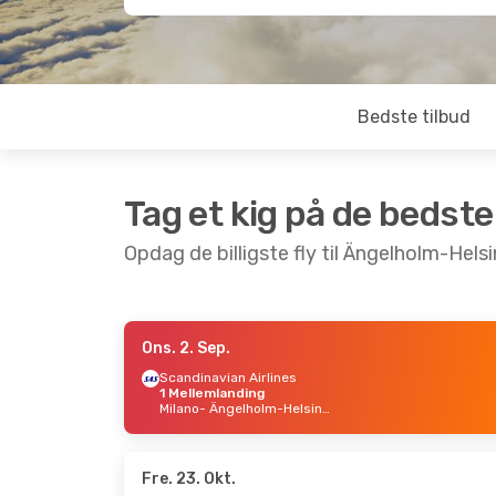
Bedste tilbud
Tag et kig på de bedste
Opdag de billigste fly til Ängelholm-Hels
Ons. 2. Sep.
Søn. 30. Aug.
- Ons. 2. Sep.
Fre. 18.
Scandinavian Airlines
1 Mellemlanding
Scandinavian Airlines
Lot Po
Milano
- Ängelholm-Helsingborg
1 Mellemlanding
2 Mel
London
- Ängelholm-Helsingborg
Frankf
Scandinavian Airlines
Scandi
2 Mellemlandinger
2 Mel
Ängelholm-Helsingborg
- London
Fre. 23. Okt.