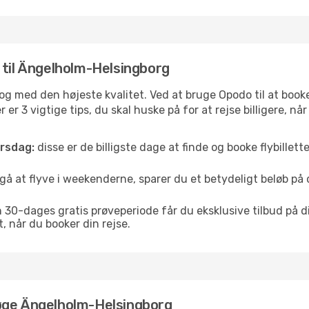
er til Ängelholm-Helsingborg
ris og med den højeste kvalitet. Ved at bruge Opodo til at boo
er 3 vigtige tips, du skal huske på for at rejse billigere, nå
orsdag:
disse er de billigste dage at finde og booke flybillette
å at flyve i weekenderne, sparer du et betydeligt beløb på 
30-dages gratis prøveperiode får du eksklusive tilbud på di
når du booker din rejse.
øge Ängelholm-Helsingborg