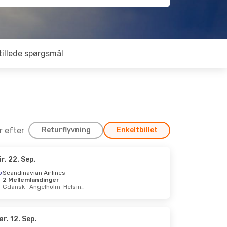
tillede spørgsmål
er efter
Returflyvning
Enkeltbillet
ir. 22. Sep.
Scandinavian Airlines
2 Mellemlandinger
Gdansk
- Ängelholm-Helsingborg
ør. 12. Sep.