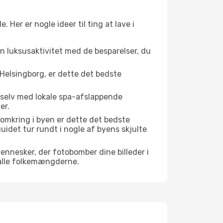
er er nogle ideer til ting at lave i
en luksusaktivitet med de besparelser, du
Helsingborg, er dette det bedste
.
 selv med lokale spa-afslappende
er.
omkring i byen er dette det bedste
guidet tur rundt i nogle af byens skjulte
mennesker, der fotobomber dine billeder i
 alle folkemængderne.