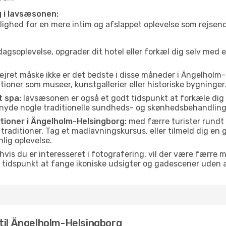
g i lavsæsonen:
ed for en mere intim og afslappet oplevelse som rejsende. H
agsoplevelse, opgrader dit hotel eller forkæl dig selv med 
ejret måske ikke er det bedste i disse måneder i Ängelholm-
ioner som museer, kunstgallerier eller historiske bygninger
t spa:
lavsæsonen er også et godt tidspunkt at forkæle dig
er nyde nogle traditionelle sundheds- og skønhedsbehandling
ditioner i Ängelholm-Helsingborg:
med færre turister rundt 
e traditioner. Tag et madlavningskursus, eller tilmeld dig en 
lig oplevelse.
hvis du er interesseret i fotografering, vil der være færre 
 tidspunkt at fange ikoniske udsigter og gadescener uden
til Ängelholm-Helsingborg