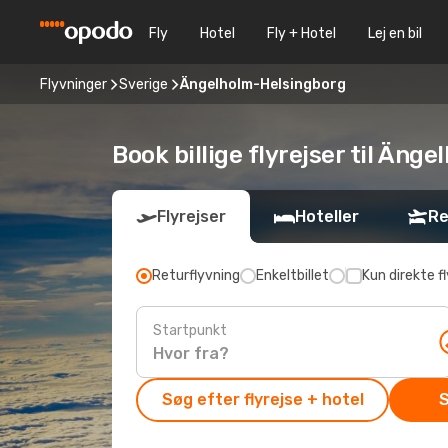
Fly
Hotel
Fly + Hotel
Lej en bil
Flyvninger
Sverige
Ängelholm-Helsingborg
Book billige flyrejser til Än
Flyrejser
Hoteller
Re
Returflyvning
Enkeltbillet
Kun direkte fl
Startpunkt
Søg efter flyrejse + hotel
S