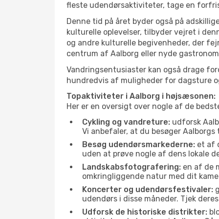
fleste udendørsaktiviteter, tage en forfr
Denne tid på året byder også på adskillige
kulturelle oplevelser, tilbyder vejret i 
og andre kulturelle begivenheder, der fej
centrum af Aalborg eller nyde gastronomi
Vandringsentusiaster kan også drage ford
hundredvis af muligheder for dagsture og 
Topaktiviteter i Aalborg i højsæsonen:
Her er en oversigt over nogle af de bedst
Cykling og vandreture:
udforsk Aalbo
Vi anbefaler, at du besøger Aalborgs 
Besøg udendørsmarkederne:
et af 
uden at prøve nogle af dens lokale 
Landskabsfotografering:
en af de m
omkringliggende natur med dit kamer
Koncerter og udendørsfestivaler:
g
udendørs i disse måneder. Tjek deres
Udforsk de historiske distrikter:
blo