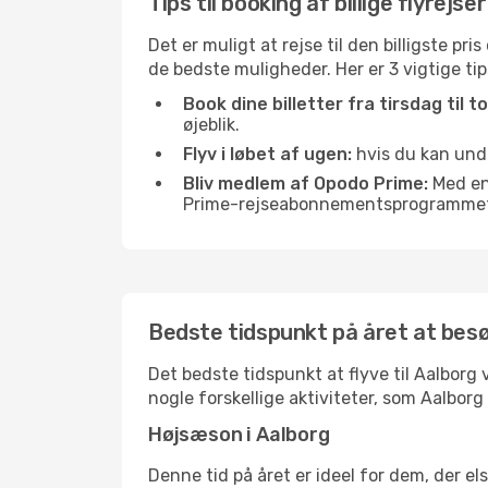
Tips til booking af billige flyrejser
Det er muligt at rejse til den billigste pr
de bedste muligheder. Her er 3 vigtige tips,
Book dine billetter fra tirsdag til t
øjeblik.
Flyv i løbet af ugen:
hvis du kan undg
Bliv medlem af Opodo Prime:
Med en 
Prime-rejseabonnementsprogrammet, 
Bedste tidspunkt på året at bes
Det bedste tidspunkt at flyve til Aalborg v
nogle forskellige aktiviteter, som Aalborg
Højsæson i Aalborg
Denne tid på året er ideel for dem, der e