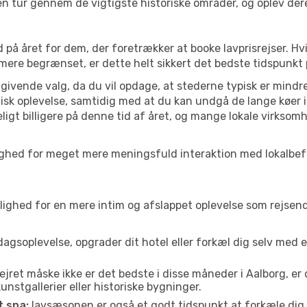
å en tur gennem de vigtigste historiske områder, og oplev der
 på året for dem, der foretrækker at booke lavprisrejser. Hv
 mere begrænset, er dette helt sikkert det bedste tidspunkt 
ivende valg, da du vil opdage, at stederne typisk er mindre
sk oplevelse, samtidig med at du kan undgå de lange køer i
ligt billigere på denne tid af året, og mange lokale virksom
 mulighed for meget mere meningsfuld interaktion med lokalbe
ed for en mere intim og afslappet oplevelse som rejsende. H
agsoplevelse, opgrader dit hotel eller forkæl dig selv med 
ejret måske ikke er det bedste i disse måneder i Aalborg, er
nstgallerier eller historiske bygninger.
t spa:
lavsæsonen er også et godt tidspunkt at forkæle dig