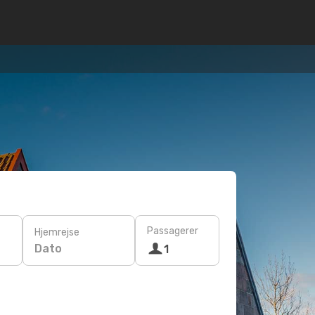
Passagerer
Hjemrejse
Dato
1