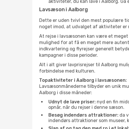
aktiviteter, du kan lave i Aalborg. G
Lavsæson i Aalborg
Dette er uden tvivl den mest populære tid
noget imod, at udvalget af aktiviteter er
At rejse i lavsæsonen kan være et meget g
mulighed for at få en meget mere autenti
indkvartering og flyrejser generelt betyde
kampagner i disse perioder.
Alt i alt giver lavprisrejser til Aalborg
forbindelse med kulturen.
Topaktiviteter i Aalborg i lavsæsonen:
Lavsæsonmånederne tilbyder en unik muligh
Aalborg i disse måneder:
Udnyt de lave priser:
nyd en fin midd
opnår, når du rejser i denne sæson.
Besøg indendørs attraktioner:
da v
indendørs attraktioner som museer, ku
Slap af og tag den med ro i et lokal