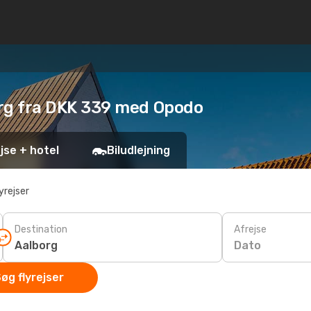
lborg fra DKK 339 med Opodo
jse + hotel
Biludlejning
yrejser
Destination
Afrejse
Dato
øg flyrejser