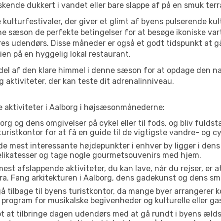
iskende dukkert i vandet eller bare slappe af på en smuk terr
 kulturfestivaler, der giver et glimt af byens pulserende kul
denne sæson de perfekte betingelser for at besøge ikoniske 
res udendørs. Disse måneder er også et godt tidspunkt at gå
en på en hyggelig lokal restaurant.
el af den klare himmel i denne sæson for at opdage den nat
aktiviteter, der kan teste dit adrenalinniveau.
e aktiviteter i Aalborg i højsæsonmånederne:
rg og dens omgivelser på cykel eller til fods, og bliv fulds
turistkontor for at få en guide til de vigtigste vandre- og c
de mest interessante højdepunkter i enhver by ligger i den
delikatesser og tage nogle gourmetsouvenirs med hjem.
est afslappende aktiviteter, du kan lave, når du rejser, er at 
a. Fang arkitekturen i Aalborg, dens gadekunst og dens sm
å tilbage til byens turistkontor, da mange byer arrangerer k
 program for musikalske begivenheder og kulturelle eller gas
t at tilbringe dagen udendørs med at gå rundt i byens æld