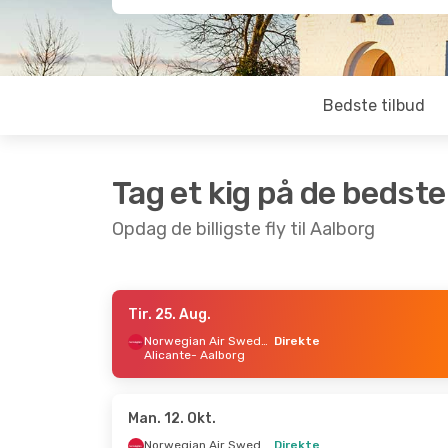
Bedste tilbud
Tag et kig på de bedste
Opdag de billigste fly til Aalborg
Tir. 25. Aug.
Søn. 27. Sep.
- Man. 28. Sep.
Tor. 17. S
Norwegian Air Sweden
Direkte
Alicante
- Aalborg
Norwegian Air Sweden
Direkte
København
- Aalborg
Københa
Norwegian Air Sweden
Direkte
Aalborg
- København
Aalborg
Man. 12. Okt.
Norwegian Air Sweden
Direkte