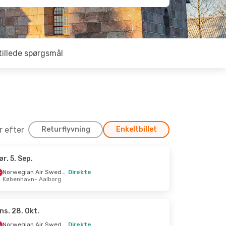
tillede spørgsmål
er efter
Returflyvning
Enkeltbillet
ør. 5. Sep.
 Sep.
Norwegian Air Sweden
Direkte
København
- Aalborg
Direkte
Direkte
ns. 28. Okt.
Norwegian Air Sweden
Direkte