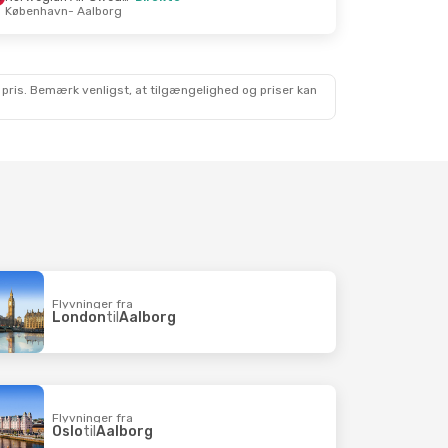
København
- Aalborg
 Nov.
Direkte
Direkte
 pris. Bemærk venligst, at tilgængelighed og priser kan
Flyvninger fra
London
til
Aalborg
Flyvninger fra
Oslo
til
Aalborg