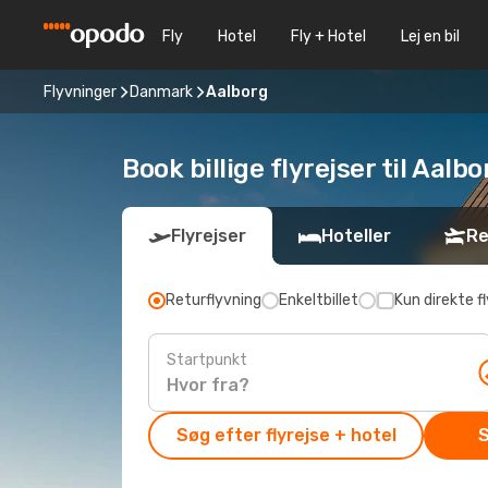
Fly
Hotel
Fly + Hotel
Lej en bil
Flyvninger
Danmark
Aalborg
Book billige flyrejser til Aa
Flyrejser
Hoteller
Re
Returflyvning
Enkeltbillet
Kun direkte fl
Startpunkt
Søg efter flyrejse + hotel
S