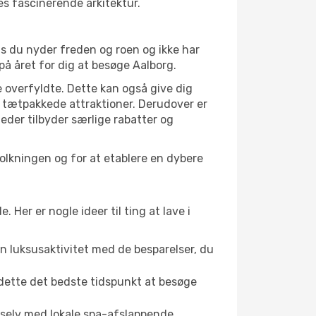
es fascinerende arkitektur.
is du nyder freden og roen og ikke har
på året for dig at besøge Aalborg.
 overfyldte. Dette kan også give dig
 tætpakkede attraktioner. Derudover er
heder tilbyder særlige rabatter og
folkningen og for at etablere en dybere
er er nogle ideer til ting at lave i
en luksusaktivitet med de besparelser, du
 dette det bedste tidspunkt at besøge
 selv med lokale spa-afslappende