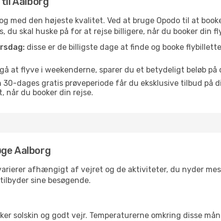
 til Aalborg
is og med den højeste kvalitet. Ved at bruge Opodo til at booke
 du skal huske på for at rejse billigere, når du booker din fly
orsdag:
disse er de billigste dage at finde og booke flybillette
å at flyve i weekenderne, sparer du et betydeligt beløb på di
30-dages gratis prøveperiode får du eksklusive tilbud på di
når du booker din rejse.
øge Aalborg
arierer afhængigt af vejret og de aktiviteter, du nyder mest, 
 tilbyder sine besøgende.
lsker solskin og godt vejr. Temperaturerne omkring disse mån