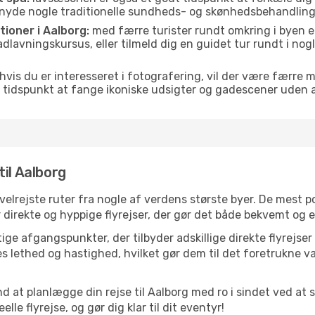
er nyde nogle traditionelle sundheds- og skønhedsbehandling
tioner i Aalborg:
med færre turister rundt omkring i byen e
 madlavningskursus, eller tilmeld dig en guidet tur rundt i no
hvis du er interesseret i fotografering, vil der være færre 
 tidspunkt at fange ikoniske udsigter og gadescener uden
il Aalborg
e velrejste ruter fra nogle af verdens største byer. De mest
 direkte og hyppige flyrejser, der gør det både bekvemt og e
ge afgangspunkter, der tilbyder adskillige direkte flyrejser
 lethed og hastighed, hvilket gør dem til det foretrukne va
d at planlægge din rejse til Aalborg med ro i sindet ved at
le flyrejse, og gør dig klar til dit eventyr!