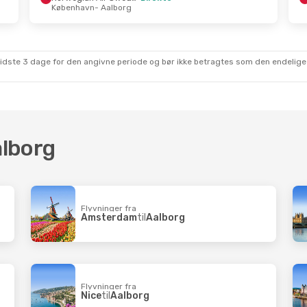
København
- Aalborg
ug.
- Søn. 30. Aug.
Søn. 25. Okt.
- Søn. 1.
Norwegian Air Sweden
Direkte
Norwegian Air Sweden
vn
- Aalborg
København
- Aalborg
Norwegian Air Sweden
Direkte
Norwegian Air Sweden
- København
Aalborg
- København
sidste 3 dage for den angivne periode og bør ikke betragtes som den endelige
alborg
Flyvninger fra
Amsterdam
til
Aalborg
Flyvninger fra
Nice
til
Aalborg