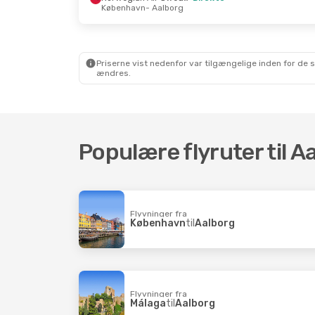
København
- Aalborg
Fre. 16. Okt.
- Tir. 20. Okt.
Tor. 27. A
Norwegian Air Sweden
Direkte
København
- Aalborg
Københa
Norwegian Air Sweden
Direkte
Aalborg
- København
Aalborg
Priserne vist nedenfor var tilgængelige inden for de 
ændres.
Populære flyruter til A
Flyvninger fra
København
til
Aalborg
Flyvninger fra
Málaga
til
Aalborg