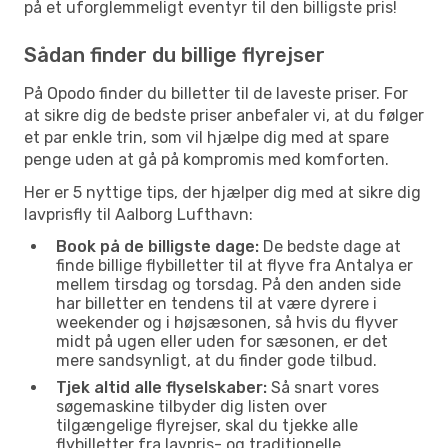
på et uforglemmeligt eventyr til den billigste pris!
Sådan finder du billige flyrejser
På Opodo finder du billetter til de laveste priser. For
at sikre dig de bedste priser anbefaler vi, at du følger
et par enkle trin, som vil hjælpe dig med at spare
penge uden at gå på kompromis med komforten.
Her er 5 nyttige tips, der hjælper dig med at sikre dig
lavprisfly til Aalborg Lufthavn:
Book på de billigste dage:
De bedste dage at
finde billige flybilletter til at flyve fra Antalya er
mellem tirsdag og torsdag. På den anden side
har billetter en tendens til at være dyrere i
weekender og i højsæsonen, så hvis du flyver
midt på ugen eller uden for sæsonen, er det
mere sandsynligt, at du finder gode tilbud.
Tjek altid alle flyselskaber:
Så snart vores
søgemaskine tilbyder dig listen over
tilgængelige flyrejser, skal du tjekke alle
flybilletter fra lavpris- og traditionelle