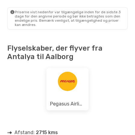
Ons. 28. Okt.
- Ons. 4. Nov.
Turkish Airlines
2 Mellemlandinger
Priserne vist nedenfor var tilgængelige inden for de sidste 3
AYT
- AAL
dage for den angivne periode og bør ikke betragtes som den
Scandinavian Airlines
endelige pris. Bemærk venligst, at tilgængelighed og priser
2 Mellemlandinger
kan ændres.
AAL
- AYT
Flyselskaber, der flyver fra
Antalya til Aalborg
Pegasus Airlines
Afstand:
2715 kms