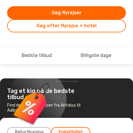
Søg flyrejser
Søg efter flyrejse + hotel
Bedste tilbud
Billigste dage
Tag et kig på de bedste
tilbud
Find de billigste flyrejser fra Antalya til
Aalborg
Returflyvning
Enkeltbillet