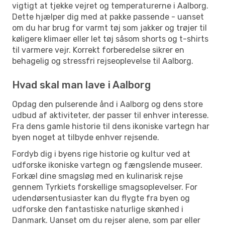
vigtigt at tjekke vejret og temperaturerne i Aalborg.
Dette hjælper dig med at pakke passende - uanset
om du har brug for varmt tøj som jakker og trøjer til
køligere klimaer eller let tøj såsom shorts og t-shirts
til varmere vejr. Korrekt forberedelse sikrer en
behagelig og stressfri rejseoplevelse til Aalborg.
Hvad skal man lave i Aalborg
Opdag den pulserende ånd i Aalborg og dens store
udbud af aktiviteter, der passer til enhver interesse.
Fra dens gamle historie til dens ikoniske vartegn har
byen noget at tilbyde enhver rejsende.
Fordyb dig i byens rige historie og kultur ved at
udforske ikoniske vartegn og fængslende museer.
Forkæl dine smagsløg med en kulinarisk rejse
gennem Tyrkiets forskellige smagsoplevelser. For
udendørsentusiaster kan du flygte fra byen og
udforske den fantastiske naturlige skønhed i
Danmark. Uanset om du rejser alene, som par eller