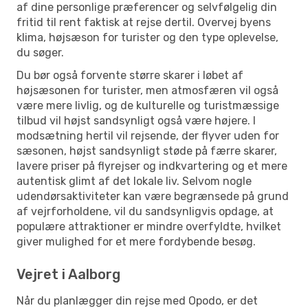
af dine personlige præferencer og selvfølgelig din
fritid til rent faktisk at rejse dertil. Overvej byens
klima, højsæson for turister og den type oplevelse,
du søger.
Du bør også forvente større skarer i løbet af
højsæsonen for turister, men atmosfæren vil også
være mere livlig, og de kulturelle og turistmæssige
tilbud vil højst sandsynligt også være højere. I
modsætning hertil vil rejsende, der flyver uden for
sæsonen, højst sandsynligt støde på færre skarer,
lavere priser på flyrejser og indkvartering og et mere
autentisk glimt af det lokale liv. Selvom nogle
udendørsaktiviteter kan være begrænsede på grund
af vejrforholdene, vil du sandsynligvis opdage, at
populære attraktioner er mindre overfyldte, hvilket
giver mulighed for et mere fordybende besøg.
Vejret i Aalborg
Når du planlægger din rejse med Opodo, er det