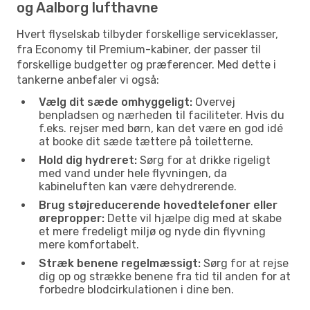
og Aalborg lufthavne
Hvert flyselskab tilbyder forskellige serviceklasser,
fra Economy til Premium-kabiner, der passer til
forskellige budgetter og præferencer. Med dette i
tankerne anbefaler vi også:
Vælg dit sæde omhyggeligt:
Overvej
benpladsen og nærheden til faciliteter. Hvis du
f.eks. rejser med børn, kan det være en god idé
at booke dit sæde tættere på toiletterne.
Hold dig hydreret:
Sørg for at drikke rigeligt
med vand under hele flyvningen, da
kabineluften kan være dehydrerende.
Brug støjreducerende hovedtelefoner eller
ørepropper:
Dette vil hjælpe dig med at skabe
et mere fredeligt miljø og nyde din flyvning
mere komfortabelt.
Stræk benene regelmæssigt:
Sørg for at rejse
dig op og strække benene fra tid til anden for at
forbedre blodcirkulationen i dine ben.