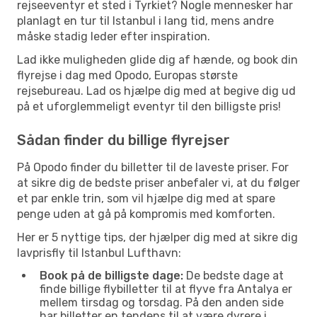
rejseeventyr et sted i Tyrkiet? Nogle mennesker har
planlagt en tur til Istanbul i lang tid, mens andre
måske stadig leder efter inspiration.
Lad ikke muligheden glide dig af hænde, og book din
flyrejse i dag med Opodo, Europas største
rejsebureau. Lad os hjælpe dig med at begive dig ud
på et uforglemmeligt eventyr til den billigste pris!
Sådan finder du billige flyrejser
På Opodo finder du billetter til de laveste priser. For
at sikre dig de bedste priser anbefaler vi, at du følger
et par enkle trin, som vil hjælpe dig med at spare
penge uden at gå på kompromis med komforten.
Her er 5 nyttige tips, der hjælper dig med at sikre dig
lavprisfly til Istanbul Lufthavn:
Book på de billigste dage:
De bedste dage at
finde billige flybilletter til at flyve fra Antalya er
mellem tirsdag og torsdag. På den anden side
har billetter en tendens til at være dyrere i