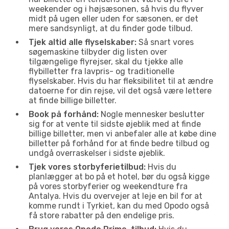
weekender og i højsæsonen, så hvis du flyver
midt på ugen eller uden for sæsonen, er det
mere sandsynligt, at du finder gode tilbud.
Tjek altid alle flyselskaber:
Så snart vores
søgemaskine tilbyder dig listen over
tilgængelige flyrejser, skal du tjekke alle
flybilletter fra lavpris- og traditionelle
flyselskaber. Hvis du har fleksibilitet til at ændre
datoerne for din rejse, vil det også være lettere
at finde billige billetter.
Book på forhånd:
Nogle mennesker beslutter
sig for at vente til sidste øjeblik med at finde
billige billetter, men vi anbefaler alle at købe dine
billetter på forhånd for at finde bedre tilbud og
undgå overraskelser i sidste øjeblik.
Tjek vores storbyferietilbud:
Hvis du
planlægger at bo på et hotel, bør du også kigge
på vores storbyferier og weekendture fra
Antalya. Hvis du overvejer at leje en bil for at
komme rundt i Tyrkiet, kan du med Opodo også
få store rabatter på den endelige pris.