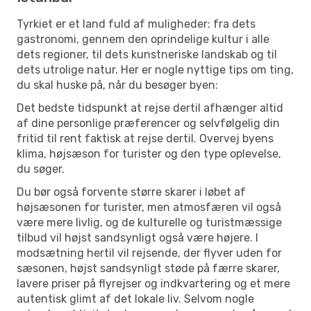
Tyrkiet er et land fuld af muligheder: fra dets
gastronomi, gennem den oprindelige kultur i alle
dets regioner, til dets kunstneriske landskab og til
dets utrolige natur. Her er nogle nyttige tips om ting,
du skal huske på, når du besøger byen:
Det bedste tidspunkt at rejse dertil afhænger altid
af dine personlige præferencer og selvfølgelig din
fritid til rent faktisk at rejse dertil. Overvej byens
klima, højsæson for turister og den type oplevelse,
du søger.
Du bør også forvente større skarer i løbet af
højsæsonen for turister, men atmosfæren vil også
være mere livlig, og de kulturelle og turistmæssige
tilbud vil højst sandsynligt også være højere. I
modsætning hertil vil rejsende, der flyver uden for
sæsonen, højst sandsynligt støde på færre skarer,
lavere priser på flyrejser og indkvartering og et mere
autentisk glimt af det lokale liv. Selvom nogle