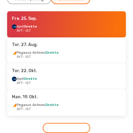
Tor. 27. Aug.
Fre. 25. Sep.
- Ons. 2. Sep.
Pegasus Airlines
Ajet
Direkte
Direkte
AYT
AYT
- IST
- IST
Pegasus Airlines
Direkte
IST
- AYT
Tor. 27. Aug.
Tor. 10. Sep.
Pegasus Airlines
- Tor. 10. Sep.
Direkte
AYT
- IST
Ajet
Direkte
AYT
- IST
Ajet
Direkte
Tor. 22. Okt.
IST
- AYT
Ajet
Direkte
AYT
- IST
Man. 19. Okt.
Pegasus Airlines
Direkte
AYT
- IST