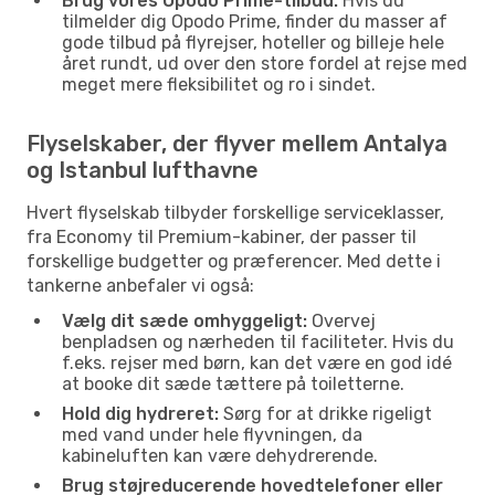
Brug vores Opodo Prime-tilbud:
Hvis du
tilmelder dig Opodo Prime, finder du masser af
gode tilbud på flyrejser, hoteller og billeje hele
året rundt, ud over den store fordel at rejse med
meget mere fleksibilitet og ro i sindet.
Flyselskaber, der flyver mellem Antalya
og Istanbul lufthavne
Hvert flyselskab tilbyder forskellige serviceklasser,
fra Economy til Premium-kabiner, der passer til
forskellige budgetter og præferencer. Med dette i
tankerne anbefaler vi også:
Vælg dit sæde omhyggeligt:
Overvej
benpladsen og nærheden til faciliteter. Hvis du
f.eks. rejser med børn, kan det være en god idé
at booke dit sæde tættere på toiletterne.
Hold dig hydreret:
Sørg for at drikke rigeligt
med vand under hele flyvningen, da
kabineluften kan være dehydrerende.
Brug støjreducerende hovedtelefoner eller