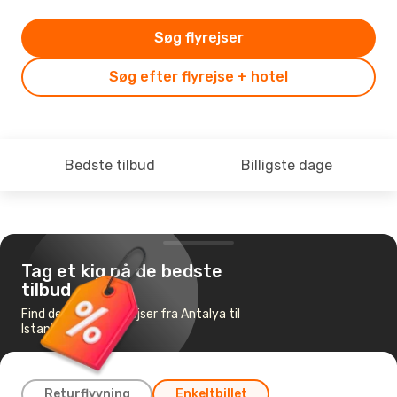
Søg flyrejser
Søg efter flyrejse + hotel
Bedste tilbud
Billigste dage
Tag et kig på de bedste
tilbud
Find de billigste flyrejser fra Antalya til
Istanbul
Returflyvning
Enkeltbillet