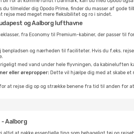
en bil for at komme rundt i Danmark, kan du med Opodo også f
 du tilmelder dig Opodo Prime, finder du masser af gode tilbu
t rejse med meget mere fleksibilitet og ro i sindet.
Budapest og Aalborg lufthavne
iceklasser, fra Economy til Premium-kabiner, der passer til 
 benpladsen og nærheden til faciliteter. Hvis du f.eks. rejs
e.
e rigeligt med vand under hele flyvningen, da kabineluften
er eller ørepropper:
Dette vil hjælpe dig med at skabe et 
or at rejse dig op og strække benene fra tid til anden for at
 - Aalborg
 vi altid at pakke essentielle ting som behageligt tøj og re