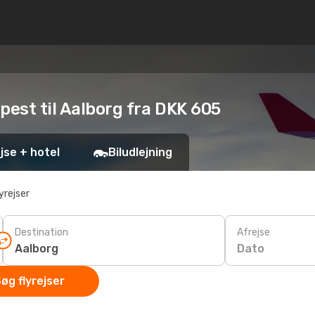
apest til Aalborg fra DKK 605
jse + hotel
Biludlejning
yrejser
Destination
Afrejse
Dato
øg flyrejser