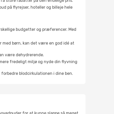
å store rabatter på den endelige pris.
d på flyrejser, hoteller og billeje hele
forskellige budgetter og præferencer. Med
er med børn, kan det være en god idé at
 kan være dehydrerende.
mere fredeligt miljø og nyde din flyvning
 forbedre blodcirkulationen i dine ben.
jsehovedpuder for at kunne slappe så meget