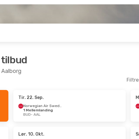
 tilbud
l Aalborg
Filtr
Tir. 22. Sep.
M
. Aug.
- Søn. 6. Sep.
Norwegian Air Sweden
1 Mellemlanding
Norwegian Air Sweden
BUD
- AAL
lemlanding
AAL
Norwegian Air Sweden
lemlanding
BUD
Lør. 10. Okt.
S