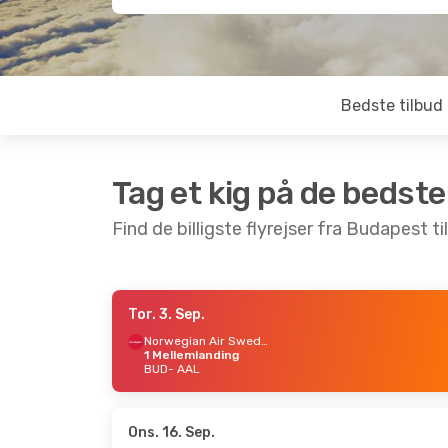
Bedste tilbud
Tag et kig på de bedste
Find de billigste flyrejser fra Budapest ti
Tor. 3. Sep.
Fre. 11. Sep.
- Man. 14. Sep.
Tor. 27
Norwegian Air Sweden
1 Mellemlanding
Norwegian Air Sweden
BUD
- AAL
1 Mellemlanding
1 Mel
BUD
- AAL
BUD
- 
Norwegian Air Sweden
1 Mellemlanding
1 Mel
AAL
- BUD
AAL
- 
Ons. 16. Sep.