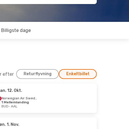
Billigste dage
er efter
Returflyvning
Enkeltbillet
an. 12. Okt.
Norwegian Air Sweden
1 Mellemlanding
BUD
- AAL
øn. 1. Nov.