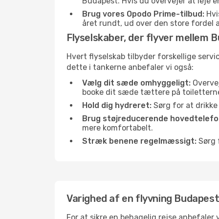
Budapest. Hvis du overvejer at leje 
Brug vores Opodo Prime-tilbud:
Hvis
året rundt, ud over den store fordel a
Flyselskaber, der flyver mellem 
Hvert flyselskab tilbyder forskellige serv
dette i tankerne anbefaler vi også:
Vælg dit sæde omhyggeligt:
Overvej
booke dit sæde tættere på toilettern
Hold dig hydreret:
Sørg for at drikk
Brug støjreducerende hovedtelefon
mere komfortabelt.
Stræk benene regelmæssigt:
Sørg f
Varighed af en flyvning Budapest
For at sikre en behagelig rejse anbefaler