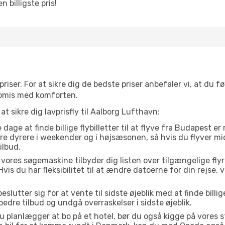
 billigste pris!
priser. For at sikre dig de bedste priser anbefaler vi, at du fø
omis med komforten.
at sikre dig lavprisfly til Aalborg Lufthavn:
dage at finde billige flybilletter til at flyve fra Budapest 
være dyrere i weekender og i højsæsonen, så hvis du flyver m
ilbud.
vores søgemaskine tilbyder dig listen over tilgængelige flyrejs
Hvis du har fleksibilitet til at ændre datoerne for din rejse, v
lutter sig for at vente til sidste øjeblik med at finde billige
 bedre tilbud og undgå overraskelser i sidste øjeblik.
u planlægger at bo på et hotel, bør du også kigge på vores 