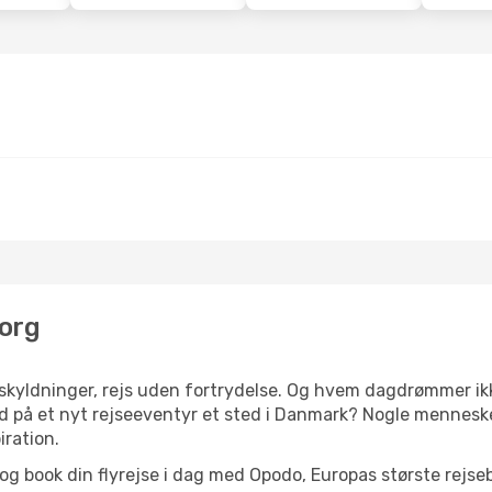
borg
yldninger, rejs uden fortrydelse. Og hvem dagdrømmer ikke
på et nyt rejseeventyr et sted i Danmark? Nogle mennesker h
iration.
og book din flyrejse i dag med Opodo, Europas største rejse