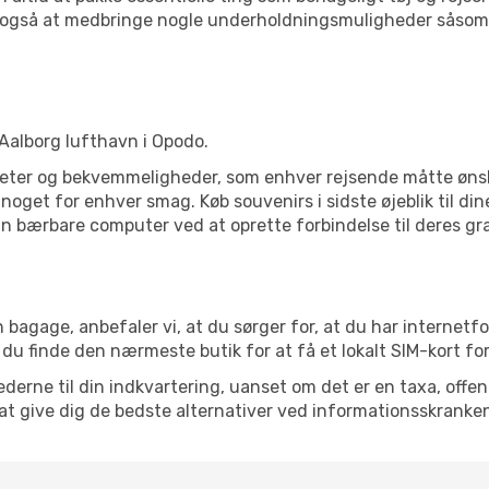
j også at medbringe nogle underholdningsmuligheder såsom 
l Aalborg lufthavn i Opodo.
liteter og bekvemmeligheder, som enhver rejsende måtte ønske
oget for enhver smag. Køb souvenirs i sidste øjeblik til dine
in bærbare computer ved at oprette forbindelse til deres grat
 bagage, anbefaler vi, at du sørger for, at du har internetfo
 du finde den nærmeste butik for at få et lokalt SIM-kort fo
erne til din indkvartering, uanset om det er en taxa, offentl
at give dig de bedste alternativer ved informationsskranke