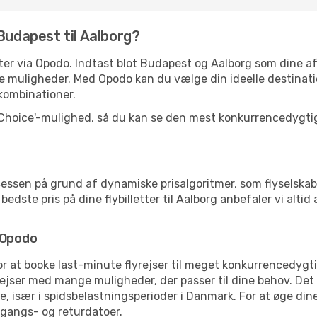
Budapest til Aalborg?
letter via Opodo. Indtast blot Budapest og Aalborg som dine 
e muligheder. Med Opodo kan du vælge din ideelle destinati
ykombinationer.
 Choice'-mulighed, så du kan se den mest konkurrencedygtige
essen på grund af dynamiske prisalgoritmer, som flyselskab
dste pris på dine flybilletter til Aalborg anbefaler vi altid 
 Opodo
for at booke last-minute flyrejser til meget konkurrencedygt
rejser med mange muligheder, der passer til dine behov. Det
, især i spidsbelastningsperioder i Danmark. For at øge dine
fgangs- og returdatoer.