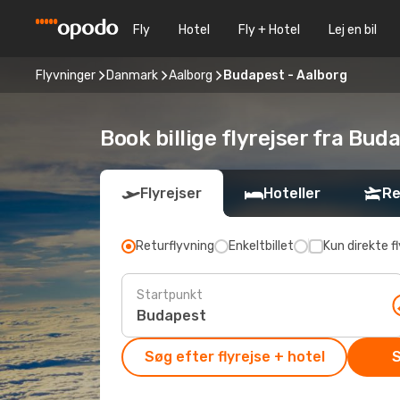
Fly
Hotel
Fly + Hotel
Lej en bil
Flyvninger
Danmark
Aalborg
Budapest - Aalborg
Book billige flyrejser fra Bud
Flyrejser
Hoteller
Re
Returflyvning
Enkeltbillet
Kun direkte fl
Startpunkt
Søg efter flyrejse + hotel
S