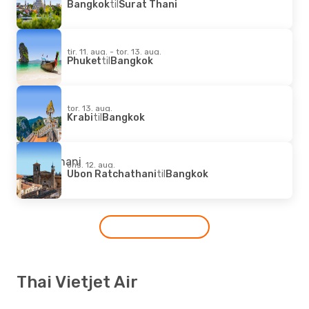
Bangkok
til
Surat Thani
tir. 11. aug. - tor. 13. aug.
Phuket
til
Bangkok
tor. 13. aug.
Krabi
til
Bangkok
ons. 12. aug.
Ubon Ratchathani
til
Bangkok
Thai Vietjet Air