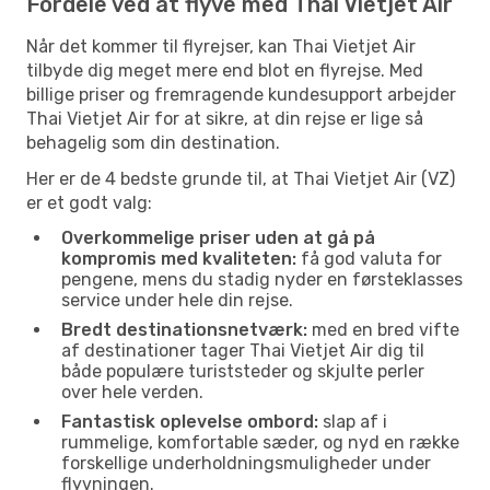
Fordele ved at flyve med Thai Vietjet Air
Når det kommer til flyrejser, kan Thai Vietjet Air
tilbyde dig meget mere end blot en flyrejse. Med
billige priser og fremragende kundesupport arbejder
Thai Vietjet Air for at sikre, at din rejse er lige så
behagelig som din destination.
Her er de 4 bedste grunde til, at Thai Vietjet Air (VZ)
er et godt valg:
Overkommelige priser uden at gå på
kompromis med kvaliteten:
få god valuta for
pengene, mens du stadig nyder en førsteklasses
service under hele din rejse.
Bredt destinationsnetværk:
med en bred vifte
af destinationer tager Thai Vietjet Air dig til
både populære turiststeder og skjulte perler
over hele verden.
Fantastisk oplevelse ombord:
slap af i
rummelige, komfortable sæder, og nyd en række
forskellige underholdningsmuligheder under
flyvningen.