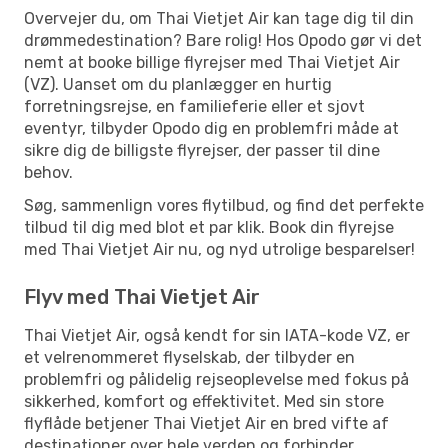
Overvejer du, om Thai Vietjet Air kan tage dig til din
drømmedestination? Bare rolig! Hos Opodo gør vi det
nemt at booke billige flyrejser med Thai Vietjet Air
(VZ). Uanset om du planlægger en hurtig
forretningsrejse, en familieferie eller et sjovt
eventyr, tilbyder Opodo dig en problemfri måde at
sikre dig de billigste flyrejser, der passer til dine
behov.
Søg, sammenlign vores flytilbud, og find det perfekte
tilbud til dig med blot et par klik. Book din flyrejse
med Thai Vietjet Air nu, og nyd utrolige besparelser!
Flyv med Thai Vietjet Air
Thai Vietjet Air, også kendt for sin IATA-kode VZ, er
et velrenommeret flyselskab, der tilbyder en
problemfri og pålidelig rejseoplevelse med fokus på
sikkerhed, komfort og effektivitet. Med sin store
flyflåde betjener Thai Vietjet Air en bred vifte af
destinationer over hele verden og forbinder