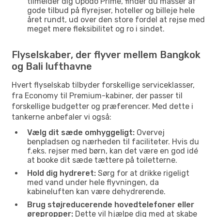
tilmelder dig Opodo Prime, finder du masser af
gode tilbud på flyrejser, hoteller og billeje hele
året rundt, ud over den store fordel at rejse med
meget mere fleksibilitet og ro i sindet.
Flyselskaber, der flyver mellem Bangkok
og Bali lufthavne
Hvert flyselskab tilbyder forskellige serviceklasser,
fra Economy til Premium-kabiner, der passer til
forskellige budgetter og præferencer. Med dette i
tankerne anbefaler vi også:
Vælg dit sæde omhyggeligt:
Overvej
benpladsen og nærheden til faciliteter. Hvis du
f.eks. rejser med børn, kan det være en god idé
at booke dit sæde tættere på toiletterne.
Hold dig hydreret:
Sørg for at drikke rigeligt
med vand under hele flyvningen, da
kabineluften kan være dehydrerende.
Brug støjreducerende hovedtelefoner eller
ørepropper:
Dette vil hjælpe dig med at skabe