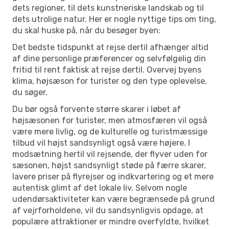
dets regioner, til dets kunstneriske landskab og til
dets utrolige natur. Her er nogle nyttige tips om ting,
du skal huske på, når du besøger byen:
Det bedste tidspunkt at rejse dertil afhænger altid
af dine personlige præferencer og selvfølgelig din
fritid til rent faktisk at rejse dertil. Overvej byens
klima, højsæson for turister og den type oplevelse,
du søger.
Du bør også forvente større skarer i løbet af
højsæsonen for turister, men atmosfæren vil også
være mere livlig, og de kulturelle og turistmæssige
tilbud vil højst sandsynligt også være højere. I
modsætning hertil vil rejsende, der flyver uden for
sæsonen, højst sandsynligt støde på færre skarer,
lavere priser på flyrejser og indkvartering og et mere
autentisk glimt af det lokale liv. Selvom nogle
udendørsaktiviteter kan være begrænsede på grund
af vejrforholdene, vil du sandsynligvis opdage, at
populære attraktioner er mindre overfyldte, hvilket