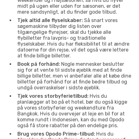
weekender og i højsæsonen, så hvis du flyver
midt på ugen eller uden for sæsonen, er det
mere sandsynligt, at du finder gode tilbud.
Tjek altid alle flyselskaber:
Så snart vores
søgemaskine tilbyder dig listen over
tilgængelige flyrejser, skal du tjekke alle
flybilletter fra lavpris- og traditionelle
flyselskaber. Hvis du har fleksibilitet til at ændre
datoerne for din rejse, vil det også være lettere
at finde billige billetter.
Book på forhånd:
Nogle mennesker beslutter
sig for at vente til sidste øjeblik med at finde
billige billetter, men vi anbefaler alle at købe dine
billetter på forhånd for at finde bedre tilbud og
undgå overraskelser i sidste øjeblik.
Tjek vores storbyferietilbud:
Hvis du
planlægger at bo på et hotel, bør du også kigge
på vores storbyferier og weekendture fra
Bangkok. Hvis du overvejer at leje en bil for at
komme rundt i Indonesien, kan du med Opodo
også få store rabatter på den endelige pris.
Brug vores Opodo Prime-tilbud:
Hvis du