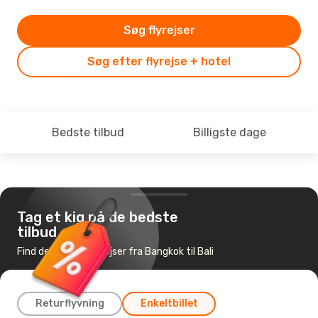
Søg flyrejser
Søg efter flyrejse + hotel
Bedste tilbud
Billigste dage
Tag et kig på de bedste
tilbud
Find de billigste flyrejser fra Bangkok til Bali
Returflyvning
Enkeltbillet