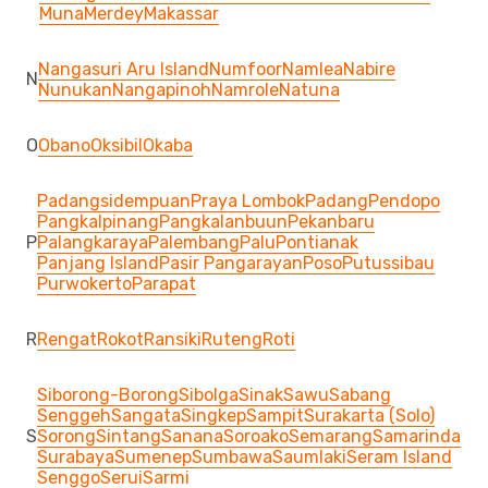
Muna
Merdey
Makassar
Nangasuri Aru Island
Numfoor
Namlea
Nabire
N
Nunukan
Nangapinoh
Namrole
Natuna
O
Obano
Oksibil
Okaba
Padangsidempuan
Praya Lombok
Padang
Pendopo
Pangkalpinang
Pangkalanbuun
Pekanbaru
P
Palangkaraya
Palembang
Palu
Pontianak
Panjang Island
Pasir Pangarayan
Poso
Putussibau
Purwokerto
Parapat
R
Rengat
Rokot
Ransiki
Ruteng
Roti
Siborong-Borong
Sibolga
Sinak
Sawu
Sabang
Senggeh
Sangata
Singkep
Sampit
Surakarta (Solo)
S
Sorong
Sintang
Sanana
Soroako
Semarang
Samarinda
Surabaya
Sumenep
Sumbawa
Saumlaki
Seram Island
Senggo
Serui
Sarmi