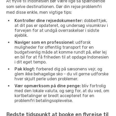
At flyve til Indonesien bør være lige så spændende
som selve destinationen. Gør din rejse problemfri
med disse enkle, men vigtige tips:
Kontroller dine rejsedokumenter:
dobbelttjek,
at dit pas er opdateret, og undersøg visumkrav i
forvejen for at undgå overraskelser i sidste
øjeblik.
Naviger som en professionel:
udforsk
muligheder for offentlig transport for en
budgetvenlig måde at komme rundt på, eller lej
en bil for at få friheden til at opdage Indonesien
i dit eget tempo.
Pak klogt:
forbered dig på sæsonens vejr, og
glem ikke behagelige sko - du vil gerne udforske
hver skjult perle uden problemer.
Vær opmærksom på dine penge:
bliv fortrolig
med den lokale valuta, og sørg for, at du ved, om
kortbetalinger er bredt accepteret for en
problemfri betalingsoplevelse.
Bedste tidspunkt at booke en flyrejse til