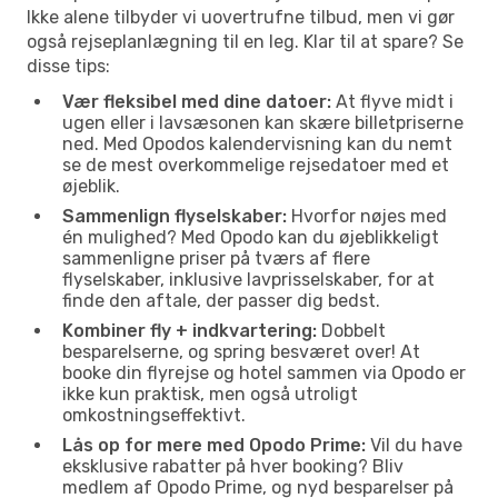
Ikke alene tilbyder vi uovertrufne tilbud, men vi gør
også rejseplanlægning til en leg. Klar til at spare? Se
disse tips:
Vær fleksibel med dine datoer:
At flyve midt i
ugen eller i lavsæsonen kan skære billetpriserne
ned. Med Opodos kalendervisning kan du nemt
se de mest overkommelige rejsedatoer med et
øjeblik.
Sammenlign flyselskaber:
Hvorfor nøjes med
én mulighed? Med Opodo kan du øjeblikkeligt
sammenligne priser på tværs af flere
flyselskaber, inklusive lavprisselskaber, for at
finde den aftale, der passer dig bedst.
Kombiner fly + indkvartering:
Dobbelt
besparelserne, og spring besværet over! At
booke din flyrejse og hotel sammen via Opodo er
ikke kun praktisk, men også utroligt
omkostningseffektivt.
Lås op for mere med Opodo Prime:
Vil du have
eksklusive rabatter på hver booking? Bliv
medlem af Opodo Prime, og nyd besparelser på