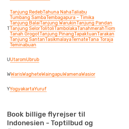
Tanjung Redeb
Tahuna Naha
Taliabu
Tumbang Samba
Tembagapura - Timika
Tanjung Balai
Tanjung Warukin
Tanjung Pandan
T
Tanjung Selor
Tolitoli
Tambolaka
Tanahmerah
Tiom
Tanah Grogot
Tanjung Pinang
Tapaktuan
Tarakan
Tanjung Santan
Tasikmalaya
Ternate
Tana Toraja
Teminabuan
U
Utarom
Ubrub
W
Waris
Waghete
Waingapu
Wamena
Wasior
Y
Yogyakarta
Yuruf
Book billige flyrejser til
Indonesien - Toptilbud og