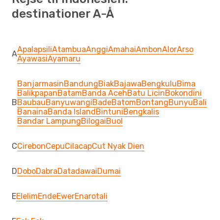
destinationer A-Å
Apalapsili
Atambua
Anggi
Amahai
Ambon
Alor
Arso
A
Ayawasi
Ayamaru
Banjarmasin
Bandung
Biak
Bajawa
Bengkulu
Bima
Balikpapan
Batam
Banda Aceh
Batu Licin
Bokondini
B
Baubau
Banyuwangi
Bade
Batom
Bontang
Bunyu
Bali
Banaina
Banda Island
Bintuni
Bengkalis
Bandar Lampung
Bilogai
Buol
C
Cirebon
Cepu
Cilacap
Cut Nyak Dien
D
Dobo
Dabra
Datadawai
Dumai
E
Elelim
Ende
Ewer
Enarotali