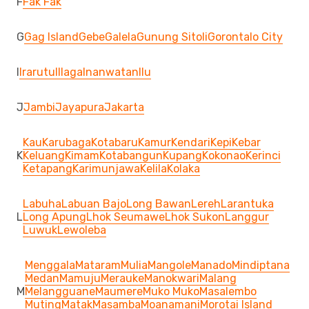
F
Fak Fak
G
Gag Island
Gebe
Galela
Gunung Sitoli
Gorontalo City
I
Irarutu
Illaga
Inanwatan
Ilu
J
Jambi
Jayapura
Jakarta
Kau
Karubaga
Kotabaru
Kamur
Kendari
Kepi
Kebar
K
Keluang
Kimam
Kotabangun
Kupang
Kokonao
Kerinci
Ketapang
Karimunjawa
Kelila
Kolaka
Labuha
Labuan Bajo
Long Bawan
Lereh
Larantuka
L
Long Apung
Lhok Seumawe
Lhok Sukon
Langgur
Luwuk
Lewoleba
Menggala
Mataram
Mulia
Mangole
Manado
Mindiptana
Medan
Mamuju
Merauke
Manokwari
Malang
M
Melangguane
Maumere
Muko Muko
Masalembo
Muting
Matak
Masamba
Moanamani
Morotai Island