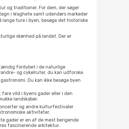
tur og traditioner. For dem, der søger
 vartegn i Waghete samt udendørs markeder
 lange ture i byen, besøge det historiske
urlige skønhed på landet. Der er
stændig fordybet i de naturlige
 vandre- og cykelruter, du kan udforske.
s gastronomi. Du kan ikke besøge byen
fare vild i byens gader eller i den
mukke landskaber.
oncerter og andre kulturfestivaler
tronomiske aktiviteter.
ste gader er en af de mest berigende
res fascinerende arkitektur.