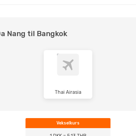
 Da Nang til Bangkok
Thai Airasia
Vekselkurs
1 DKK = 5.13 THB