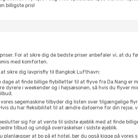
 billigste pris!
priser. For at sikre dig de bedste priser anbefaler vi, at du fø
omis med komforten.
at sikre dig lavprisfly til Bangkok Lufthavn:
dage at finde billige flybilletter til at flyve fra Da Nang e
være dyrere i weekender og i højsæsonen, så hvis du flyver m
ilbud.
vores søgemaskine tilbyder dig listen over tilgængelige flyrejs
Hvis du har fleksibilitet til at ændre datoerne for din rejse, v
lutter sig for at vente til sidste øjeblik med at finde billige
 bedre tilbud og undgå overraskelser i sidste øjeblik.
u planlægger at bo på et hotel, bør du også kigge på vores 