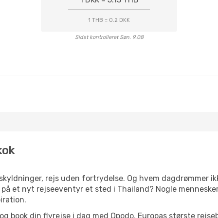
1 THB = 0.2 DKK
Sidst kontrolleret Søn. 9.08
kok
yldninger, rejs uden fortrydelse. Og hvem dagdrømmer ikke
å et nyt rejseeventyr et sted i Thailand? Nogle mennesker h
iration.
og book din flyrejse i dag med Opodo, Europas største rejse