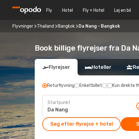
Fly
Hotel
Fly + Hotel
Lej en bil
Flyvninger
Thailand
Bangkok
Da Nang - Bangkok
Book billige flyrejser fra Da 
Flyrejser
Hoteller
Re
Returflyvning
Enkeltbillet
Kun direkte fl
Startpunkt
Søg efter flyrejse + hotel
S