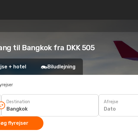
Nang til Bangkok fra DKK 505
jse + hotel
Biludlejning
yrejser
Destination
Afrejse
Dato
øg flyrejser