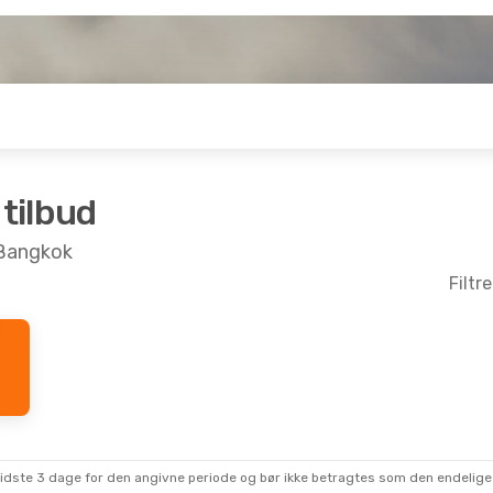
 tilbud
l Bangkok
Filtr
- Søn. 6. Sep.
 Air
Direkte
 Air
Direkte
sidste 3 dage for den angivne periode og bør ikke betragtes som den endelige