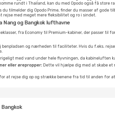
at komme rundt i Thailand, kan du med Opodo også få store ra
 du tilmelder dig Opodo Prime, finder du masser af gode tilbu
t rejse med meget mere fleksibilitet og ro i sindet.
Da Nang og Bangkok lufthavne
iceklasser, fra Economy til Premium-kabiner, der passer til 
 benpladsen og nærheden til faciliteter. Hvis du f.eks. rejs
e.
e rigeligt med vand under hele flyvningen, da kabineluften
er eller ørepropper:
Dette vil hjælpe dig med at skabe et 
or at rejse dig op og strække benene fra tid til anden for at
- Bangkok