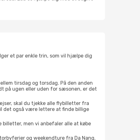
lger et par enkle trin, som vil hjælpe dig
r mellem tirsdag og torsdag. På den anden
idt på ugen eller uden for sæsonen, er det
er, skal du tjekke alle flybilletter fra
il det også være lettere at finde billige
 billetter, men vi anbefaler alle at købe
storbyferier og weekendture fra Da Nang.