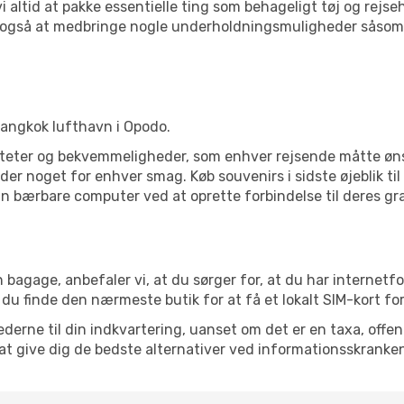
 vi altid at pakke essentielle ting som behageligt tøj og re
j også at medbringe nogle underholdningsmuligheder såsom 
l Bangkok lufthavn i Opodo.
liteter og bekvemmeligheder, som enhver rejsende måtte ønsk
er noget for enhver smag. Køb souvenirs i sidste øjeblik til 
in bærbare computer ved at oprette forbindelse til deres grat
 bagage, anbefaler vi, at du sørger for, at du har internetfo
 du finde den nærmeste butik for at få et lokalt SIM-kort fo
erne til din indkvartering, uanset om det er en taxa, offentl
at give dig de bedste alternativer ved informationsskranke