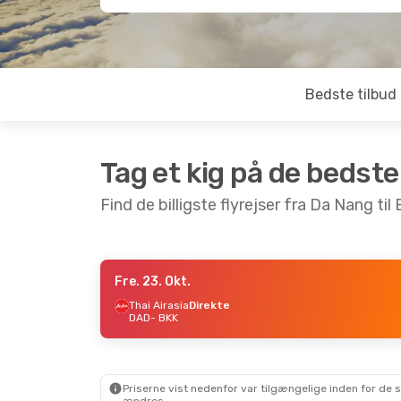
Bedste tilbud
Tag et kig på de bedste
Find de billigste flyrejser fra Da Nang ti
Fre. 23. Okt.
Tor. 10. Sep.
- Søn. 13. Sep.
Tor. 3. Sep.
Thai Airasia
Direkte
DAD
- BKK
Thai Vietjet Air
Direkte
Thai Vietjet
DAD
- BKK
DAD
- BKK
Thai Vietjet Air
Direkte
Thai Vietjet
BKK
- DAD
BKK
- DAD
Priserne vist nedenfor var tilgængelige inden for de 