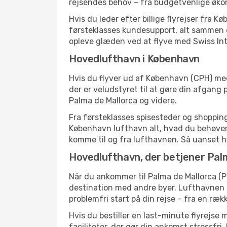
rejsendes behov – fra budgetvenlige økonom
Hvis du leder efter billige flyrejser fra 
førsteklasses kundesupport, alt sammen de
opleve glæden ved at flyve med Swiss Inte
Hovedlufthavn i København
Hvis du flyver ud af København (CPH) med 
der er veludstyret til at gøre din afga
Palma de Mallorca og videre.
Fra førsteklasses spisesteder og shopping 
København lufthavn alt, hvad du behøver
komme til og fra lufthavnen. Så uanset hvor
Hovedlufthavn, der betjener Pal
Når du ankommer til Palma de Mallorca (P
destination med andre byer. Lufthavnen e
problemfri start på din rejse – fra en ræk
Hvis du bestiller en last-minute flyrejse
faciliteter, der gør din ankomst stressfri