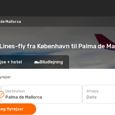
de Mallorca
r Lines-fly fra København til Palma de M
jse + hotel
Biludlejning
yrejser
Destination
Afrejse
Dato
øg flyrejser