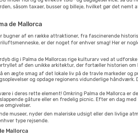
en, såsom taxaer, busser og billeje, hvilket gør det nemt at
lma de Mallorca
r bugner af en række attraktioner, fra fascinerende histori
 friluftsmenneske, er der noget for enhver smag! Her er no
dyb dig i Palma de Mallorcas rige kulturarv ved at udforske
ortryllet af den unikke arkitektur, der fortæller historien om
å en ægte smag af det lokale liv på de travle markeder og 
gsoplevelser og opdage regionens vidunderlige håndværk. D
 være i deres rette element! Omkring Palma de Mallorca er 
fslappende gåture eller en fredelig picnic. Efter en dag med
ne omgivelser.
e museer, nyder den maleriske udsigt eller den livlige at
enhver type rejsende.
de Mallorca