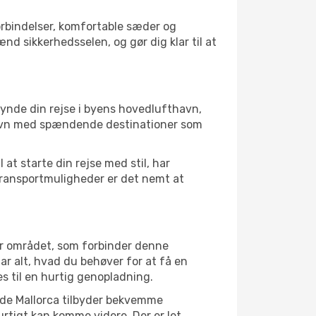
forbindelser, komfortable sæder og
nd sikkerhedsselen, og gør dig klar til at
gynde din rejse i byens hovedlufthavn,
nhavn med spændende destinationer som
at starte din rejse med stil, har
transportmuligheder er det nemt at
er området, som forbinder denne
r alt, hvad du behøver for at få en
es til en hurtig genopladning.
a de Mallorca tilbyder bekvemme
hurtigt kan komme videre. Der er let