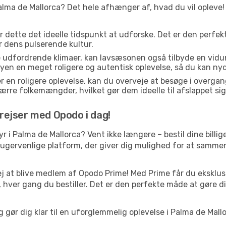
alma de Mallorca? Det hele afhænger af, hvad du vil opleve! H
er dette det ideelle tidspunkt at udforske. Det er den perfe
er dens pulserende kultur.
e udfordrende klimaer, kan lavsæsonen også tilbyde en vidun
n en meget roligere og autentisk oplevelse, så du kan nyde 
r en roligere oplevelse, kan du overveje at besøge i over
rre folkemængder, hvilket gør dem ideelle til afslappet sig
yrejser med Opodo i dag!
tyr i Palma de Mallorca? Vent ikke længere – bestil dine billi
ugervenlige platform, der giver dig mulighed for at sammenl
j at blive medlem af Opodo Prime! Med Prime får du eksklusi
 hver gang du bestiller. Det er den perfekte måde at gøre d
g gør dig klar til en uforglemmelig oplevelse i Palma de Mal