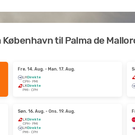
fra København til Palma de Mallo
Fre. 14. Aug.
- Man. 17. Aug.
S
LH
Direkte
CPH
- PMI
LX
Direkte
PMI
- CPH
Søn. 16. Aug.
- Ons. 19. Aug.
F
LX
Direkte
CPH
- PMI
LH
Direkte
PMI
- CPH