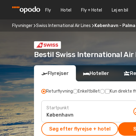
Fly
Hotel
Fly + Hotel
Lej en bil
Flyvninger
Swiss International Air Lines
København - Palma 
Bestil Swiss International Ai
Flyrejser
Hoteller
Re
Returflyvning
Enkeltbillet
Kun direkte fl
Startpunkt
Søg efter flyrejse + hotel
S