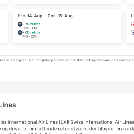
Fre. 14. Aug.
- Ons. 19. Aug.
L
FR
Direkte
CPH
- PMI
FR
Direkte
PMI
- CPH
sidste 3 dage for den angivne periode og bør ikke betragtes som den endelige
Lines
iss International Air Lines (LX)! Swiss International Air Line
se og driver et omfattende rutenetværk, der tilbyder en række