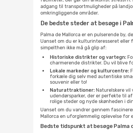
adgang til transportmuligheder på landjord
omkringliggende områder.
De bedste steder at besøge i Pa
Palma de Mallorca er en pulserende by, de
Uanset om du er kulturinteresseret eller
simpelthen ikke må gå glip af:
Historiske distrikter og vartegn:
For
charmerende distrikter. Du vil blive f
Lokale markeder og kulturcentre:
F
forkæle dig selv med autentiske sma
souvenir eller to!
Naturattraktioner:
Naturelskere vil
udendørsparker, der er perfekte til a
rolige steder og nyde skønheden i di
Uanset om du vandrer gennem fascinerend
Mallorca en uforglemmelig oplevelse for 
Bedste tidspunkt at besøge Palma 