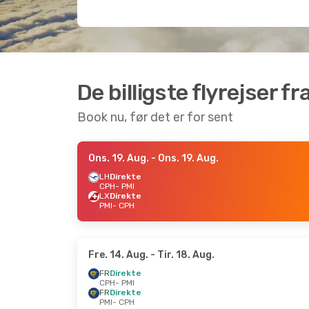
De billigste flyrejser 
Book nu, før det er for sent
Ons. 19. Aug.
- Ons. 19. Aug.
LH
Direkte
CPH
- PMI
LX
Direkte
PMI
- CPH
Fre. 14. Aug.
- Tir. 18. Aug.
FR
Direkte
CPH
- PMI
FR
Direkte
PMI
- CPH