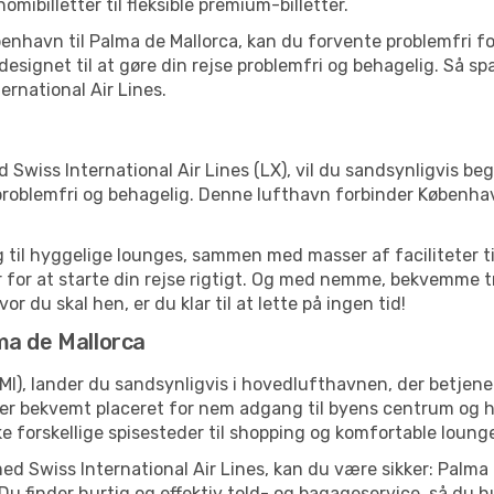
ibilletter til fleksible premium-billetter.
København til Palma de Mallorca, kan du forvente problemfri 
signet til at gøre din rejse problemfri og behagelig. Så spæ
rnational Air Lines.
Swiss International Air Lines (LX), vil du sandsynligvis be
ng problemfri og behagelig. Denne lufthavn forbinder Købe
til hyggelige lounges, sammen med masser af faciliteter til 
 for at starte din rejse rigtigt. Og med nemme, bekvemme 
 du skal hen, er du klar til at lette på ingen tid!
ma de Mallorca
MI), lander du sandsynligvis i hovedlufthavnen, der betjen
r bekvemt placeret for nem adgang til byens centrum og ha
ke forskellige spisesteder til shopping og komfortable loung
 med Swiss International Air Lines, kan du være sikker: Palm
. Du finder hurtig og effektiv told- og bagageservice, så du 