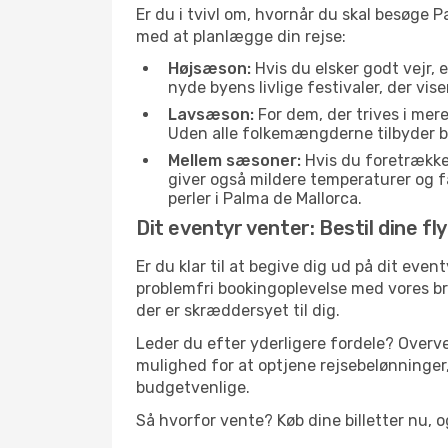
Er du i tvivl om, hvornår du skal besøge P
med at planlægge din rejse:
Højsæson:
Hvis du elsker godt vejr, 
nyde byens livlige festivaler, der vis
Lavsæson:
For dem, der trives i mer
Uden alle folkemængderne tilbyder bye
Mellem sæsoner:
Hvis du foretrække
giver også mildere temperaturer og fæ
perler i Palma de Mallorca.
Dit eventyr venter: Bestil dine fl
Er du klar til at begive dig ud på dit even
problemfri bookingoplevelse med vores br
der er skræddersyet til dig.
Leder du efter yderligere fordele? Overve
mulighed for at optjene rejsebelønninger,
budgetvenlige.
Så hvorfor vente? Køb dine billetter nu, o