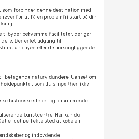
t, som forbinder denne destination med
øver for at få en problemfri start på din
dning.
e tilbyder bekvemme faciliteter, der gør
dere. Der er let adgang til
stination i byen eller de omkringliggende
r til betagende naturvidundere. Uanset om
e højdepunkter, som du simpelthen ikke
iske historiske steder og charmerende
pulserende kunstcentre! Her kan du
et er det perfekte sted at købe en
 landskaber og indbydende