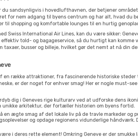
r du sandsynligvis i hovedlufthavnen, der betjener område
et for nem adgang til byens centrum og har alt, hvad du beh
der til shopping og komfortable lounges til en hurtig genopla
med Swiss International Air Lines, kan du være sikker: Genev
 effektiv told- og bagageservice, så du hurtigt kan komme vi
taxaer, busser og billeje, hvilket gør det nemt at nå din de
neve
f en række attraktioner, fra fascinerende historiske stede
enneske, er der noget for enhver smag! Her er nogle must-se
rdyb dig i Geneves rige kulturarv ved at udforske dens ikon
den unikke arkitektur, der fortæller historien om byens fortid.
å en ægte smag af det lokale liv på de travle markeder og 
gsoplevelser og opdage regionens vidunderlige håndværk. D
 være i deres rette element! Omkring Geneve er der smukke