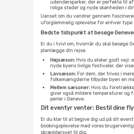
udendørsparker, der er perfekte til a
rolige steder og nyde skønheden i di
Uanset om du vandrer gennem fascinerend
uforglemmelig oplevelse for enhver type 
Bedste tidspunkt at besøge Genev
Er du i tvivl om, hvornår du skal besøge 
planlægge din rejse:
Højsæson:
Hvis du elsker godt vejr, 
nyde byens livlige festivaler, der vis
Lavsæson:
For dem, der trives i mer
folkemængderne tilbyder byen en meget
Mellem sæsoner:
Hvis du foretrække
giver også mildere temperaturer og fæ
perler i Geneve.
Dit eventyr venter: Bestil dine fl
Er du klar til at begive dig ud på dit eve
bookingoplevelse med vores brugervenlige 
skræddersyet til dig.