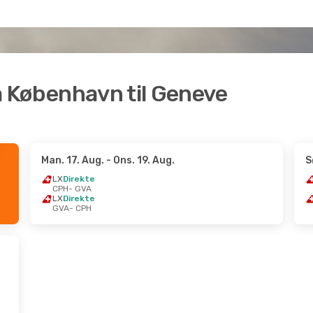
fra København til Geneve
Man. 17. Aug.
- Ons. 19. Aug.
S
LX
Direkte
CPH
- GVA
LX
Direkte
GVA
- CPH