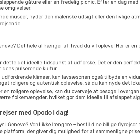
fslappende gåture eller en fredelig picnic. Efter en dag med
ne omgivelser.
e museer, nyder den maleriske udsigt eller den livlige at
rejsende.
e
Geneve? Det hele afhænger af, hvad du vil opleve! Her er en p
er dette det ideelle tidspunkt at udforske. Det er den perfe
er dens pulserende kultur.
e udfordrende klimaer, kan lavsæsonen også tilbyde en vidun
 roligere og autentisk oplevelse, så du kan nyde det lokale
r en roligere oplevelse, kan du overveje at besøge i over
rre folkemængder, hvilket gør dem ideelle til afslappet sig
yrejser med Opodo i dag!
ntyr i Geneve? Vent ikke længere – bestil dine billige flyrejs
platform, der giver dig mulighed for at sammenligne priser 