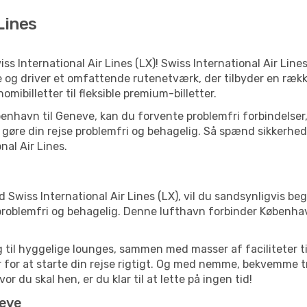
Lines
iss International Air Lines (LX)! Swiss International Air Line
se og driver et omfattende rutenetværk, der tilbyder en række
ibilletter til fleksible premium-billetter.
 København til Geneve, kan du forvente problemfri forbindels
gøre din rejse problemfri og behagelig. Så spænd sikkerhedss
al Air Lines.
Swiss International Air Lines (LX), vil du sandsynligvis be
ng problemfri og behagelig. Denne lufthavn forbinder Købe
til hyggelige lounges, sammen med masser af faciliteter til 
 for at starte din rejse rigtigt. Og med nemme, bekvemme 
 du skal hen, er du klar til at lette på ingen tid!
neve