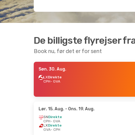
De billigste flyrejser 
Book nu, før det er for sent
Søn. 30. Aug.
LX
Direkte
CPH
- GVA
Lør. 15. Aug.
- Ons. 19. Aug.
SN
Direkte
CPH
- GVA
LX
Direkte
GVA
- CPH