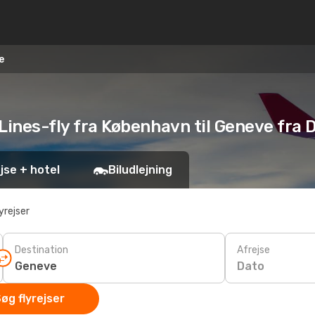
e
 Lines-fly fra København til Geneve fra 
jse + hotel
Biludlejning
yrejser
Destination
Afrejse
Dato
øg flyrejser