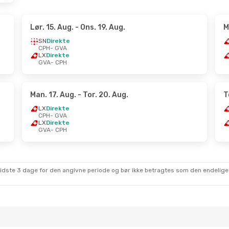
Lør. 15. Aug.
- Ons. 19. Aug.
M
SN
Direkte
CPH
- GVA
LX
Direkte
GVA
- CPH
Man. 17. Aug.
- Tor. 20. Aug.
T
LX
Direkte
CPH
- GVA
LX
Direkte
GVA
- CPH
sidste 3 dage for den angivne periode og bør ikke betragtes som den endelige