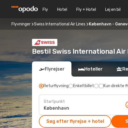
Fly
Hotel
Fly + Hotel
Lej en bil
Flyvninger
Swiss International Air Lines
København - Genev
Bestil Swiss International Air
Flyrejser
Hoteller
Re
Returflyvning
Enkeltbillet
Kun direkte fl
Startpunkt
Søg efter flyrejse + hotel
S