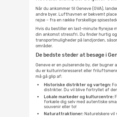
Når du ankommer til Geneve (GVA), lande
andre byer. Lufthavnen er bekvemt placer
rejse – fra en række forskellige spiseste
Hvis du bestiller en last-minute flyrejse 
din ankomst stressfri. Du finder hurtig og
transportmuligheder på landjorden, såsom 
områder.
De bedste steder at besøge i Ge
Geneve er en pulserende by, der bugner a
du er kulturinteresseret eller friluftsm
må gå glip af:
Historiske distrikter og vartegn:
Fo
distrikter. Du vil blive fortryllet af 
Lokale markeder og kulturcentre:
F
forkæle dig selv med autentiske sma
souvenir eller to!
Naturattraktioner:
Naturelskere vil