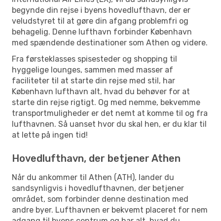
begynde din rejse i byens hovedlufthavn, der er
veludstyret til at gøre din afgang problemfri og
behagelig. Denne lufthavn forbinder København
med spændende destinationer som Athen og videre.
Fra førsteklasses spisesteder og shopping til
hyggelige lounges, sammen med masser af
faciliteter til at starte din rejse med stil, har
København lufthavn alt, hvad du behøver for at
starte din rejse rigtigt. Og med nemme, bekvemme
transportmuligheder er det nemt at komme til og fra
lufthavnen. Så uanset hvor du skal hen, er du klar til
at lette på ingen tid!
Hovedlufthavn, der betjener Athen
Når du ankommer til Athen (ATH), lander du
sandsynligvis i hovedlufthavnen, der betjener
området, som forbinder denne destination med
andre byer. Lufthavnen er bekvemt placeret for nem
adgang til byens centrum og har alt, hvad du