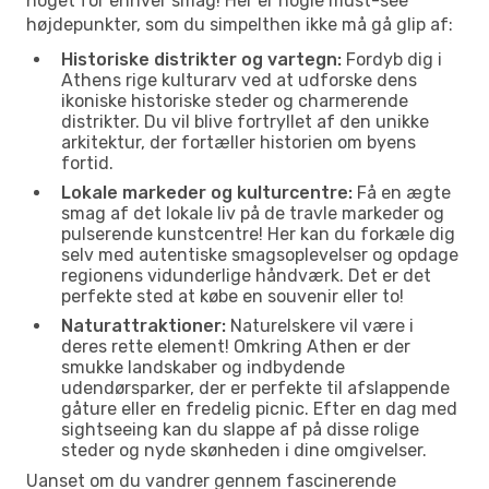
noget for enhver smag! Her er nogle must-see
højdepunkter, som du simpelthen ikke må gå glip af:
Historiske distrikter og vartegn:
Fordyb dig i
Athens rige kulturarv ved at udforske dens
ikoniske historiske steder og charmerende
distrikter. Du vil blive fortryllet af den unikke
arkitektur, der fortæller historien om byens
fortid.
Lokale markeder og kulturcentre:
Få en ægte
smag af det lokale liv på de travle markeder og
pulserende kunstcentre! Her kan du forkæle dig
selv med autentiske smagsoplevelser og opdage
regionens vidunderlige håndværk. Det er det
perfekte sted at købe en souvenir eller to!
Naturattraktioner:
Naturelskere vil være i
deres rette element! Omkring Athen er der
smukke landskaber og indbydende
udendørsparker, der er perfekte til afslappende
gåture eller en fredelig picnic. Efter en dag med
sightseeing kan du slappe af på disse rolige
steder og nyde skønheden i dine omgivelser.
Uanset om du vandrer gennem fascinerende