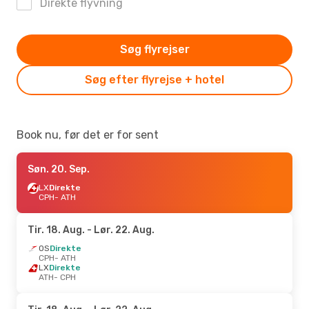
Direkte flyvning
Søg flyrejser
Søg efter flyrejse + hotel
Book nu, før det er for sent
Søn. 20. Sep.
LX
Direkte
CPH
- ATH
Tir. 18. Aug.
- Lør. 22. Aug.
OS
Direkte
CPH
- ATH
LX
Direkte
ATH
- CPH