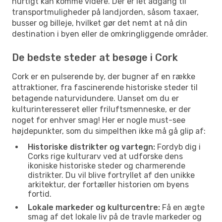
hurtigt kan komme videre. Der er let adgang til
transportmuligheder på landjorden, såsom taxaer,
busser og billeje, hvilket gør det nemt at nå din
destination i byen eller de omkringliggende områder.
De bedste steder at besøge i Cork
Cork er en pulserende by, der bugner af en række
attraktioner, fra fascinerende historiske steder til
betagende naturvidundere. Uanset om du er
kulturinteresseret eller friluftsmenneske, er der
noget for enhver smag! Her er nogle must-see
højdepunkter, som du simpelthen ikke må gå glip af:
Historiske distrikter og vartegn:
Fordyb dig i
Corks rige kulturarv ved at udforske dens
ikoniske historiske steder og charmerende
distrikter. Du vil blive fortryllet af den unikke
arkitektur, der fortæller historien om byens
fortid.
Lokale markeder og kulturcentre:
Få en ægte
smag af det lokale liv på de travle markeder og