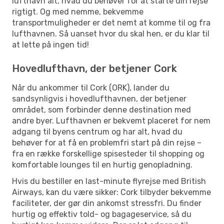
lufthavn alt, hvad du behøver for at starte din rejse
rigtigt. Og med nemme, bekvemme
transportmuligheder er det nemt at komme til og fra
lufthavnen. Så uanset hvor du skal hen, er du klar til
at lette på ingen tid!
Hovedlufthavn, der betjener Cork
Når du ankommer til Cork (ORK), lander du
sandsynligvis i hovedlufthavnen, der betjener
området, som forbinder denne destination med
andre byer. Lufthavnen er bekvemt placeret for nem
adgang til byens centrum og har alt, hvad du
behøver for at få en problemfri start på din rejse –
fra en række forskellige spisesteder til shopping og
komfortable lounges til en hurtig genopladning.
Hvis du bestiller en last-minute flyrejse med British
Airways, kan du være sikker: Cork tilbyder bekvemme
faciliteter, der gør din ankomst stressfri. Du finder
hurtig og effektiv told- og bagageservice, så du