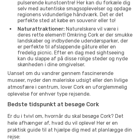
pulserende kunstcentre! Her kan du forkæle dig
selv med autentiske smagsoplevelser og opdage
regionens vidunderlige håndværk. Det er det
perfekte sted at købe en souvenir eller to!
Naturattraktioner:
Naturelskere vil være i
deres rette element! Omkring Cork er der smukke
landskaber og indbydende udendørsparker, der
er perfekte til afslappende gåture eller en
fredelig picnic. Efter en dag med sightseeing
kan du slappe af på disse rolige steder og nyde
skønheden i dine omgivelser.
Uanset om du vandrer gennem fascinerende
museer, nyder den maleriske udsigt eller den livlige
atmosfære i centrum, lover Cork en uforglemmelig
oplevelse for enhver type rejsende.
Bedste tidspunkt at besøge Cork
Er du i tvivl om, hvornår du skal besøge Cork? Det
hele afhænger af, hvad du vil opleve! Her er en
praktisk guide til at hjælpe dig med at planlægge din
rejse: