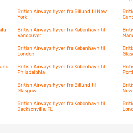
British Airways flyver fra Billund til New
Brit
York
Can
ila
British Airways flyver fra København til
Brit
Vancouver
Man
British Airways flyver fra København til
Brit
London
Gla
llund
British Airways flyver fra København til
Brit
Philadelphia
Port
British Airways flyver fra Billund til
Brit
Glasgow
New 
British Airways flyver fra København til
Brit
Jacksonville, FL
Lon