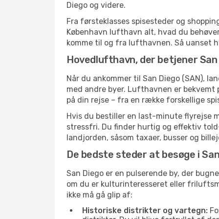
Diego og videre.
Fra førsteklasses spisesteder og shopping 
København lufthavn alt, hvad du behøver
komme til og fra lufthavnen. Så uanset hvor
Hovedlufthavn, der betjener San
Når du ankommer til San Diego (SAN), lan
med andre byer. Lufthavnen er bekvemt pl
på din rejse – fra en række forskellige sp
Hvis du bestiller en last-minute flyrejse
stressfri. Du finder hurtig og effektiv t
landjorden, såsom taxaer, busser og bille
De bedste steder at besøge i Sa
San Diego er en pulserende by, der bugne
om du er kulturinteresseret eller friluf
ikke må gå glip af:
Historiske distrikter og vartegn:
For