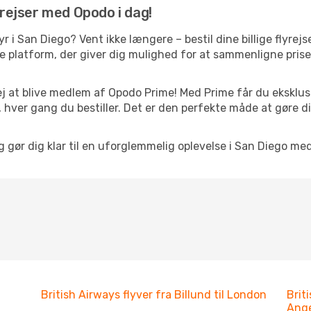
yrejser med Opodo i dag!
tyr i San Diego? Vent ikke længere – bestil dine billige flyr
platform, der giver dig mulighed for at sammenligne priser 
j at blive medlem af Opodo Prime! Med Prime får du eksklusi
 hver gang du bestiller. Det er den perfekte måde at gøre d
g gør dig klar til en uforglemmelig oplevelse i San Diego me
British Airways flyver fra Billund til London
Brit
Ang