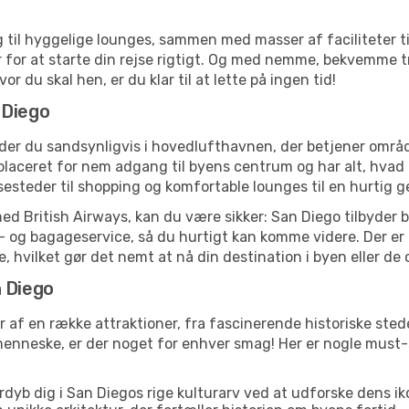
til hyggelige lounges, sammen med masser af faciliteter til 
 for at starte din rejse rigtigt. Og med nemme, bekvemme 
 du skal hen, er du klar til at lette på ingen tid!
 Diego
der du sandsynligvis i hovedlufthavnen, der betjener områ
aceret for nem adgang til byens centrum og har alt, hvad d
isesteder til shopping og komfortable lounges til en hurtig 
 med British Airways, kan du være sikker: San Diego tilbyder
old- og bagageservice, så du hurtigt kan komme videre. Der er
je, hvilket gør det nemt at nå din destination i byen eller d
n Diego
r af en række attraktioner, fra fascinerende historiske ste
tsmenneske, er der noget for enhver smag! Her er nogle mus
dyb dig i San Diegos rige kulturarv ved at udforske dens i