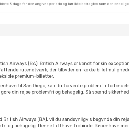
sidste 3 dage for den angivne periode og bør ikke betragtes som den endelige
itish Airways (BA)! British Airways er kendt for sin exception
fattende rutenetværk, der tilbyder en række billetmulighede
eksible premium-billetter.
 København til San Diego, kan du forvente problemfri forbinde
gøre din rejse problemfri og behagelig. Så spænd sikkerhedss
 British Airways (BA), vil du sandsynligvis begynde din rej
lemfri og behagelig. Denne lufthavn forbinder København 