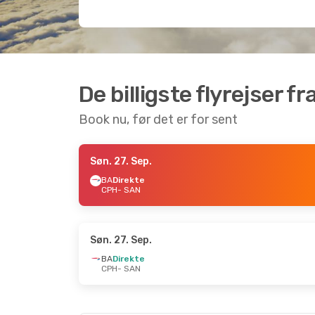
De billigste flyrejser f
Book nu, før det er for sent
Søn. 27. Sep.
BA
Direkte
CPH
- SAN
Søn. 27. Sep.
BA
Direkte
CPH
- SAN