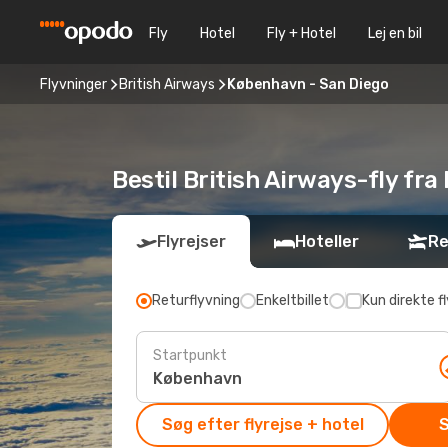
Fly
Hotel
Fly + Hotel
Lej en bil
Flyvninger
British Airways
København - San Diego
Bestil British Airways-fly fr
Flyrejser
Hoteller
Re
Returflyvning
Enkeltbillet
Kun direkte fl
Startpunkt
Søg efter flyrejse + hotel
S