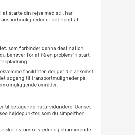
at starte din rejse med stil, har
transportmuligheder er det nemt at
det, som forbinder denne destination
u behøver for at få en problemfri start
genopladning.
 bekvemme faciliteter, der gør din ankomst
 let adgang til transportmuligheder på
e omkringliggende områder.
der til betagende naturvidundere. Uanset
t-see højdepunkter, som du simpelthen
koniske historiske steder og charmerende