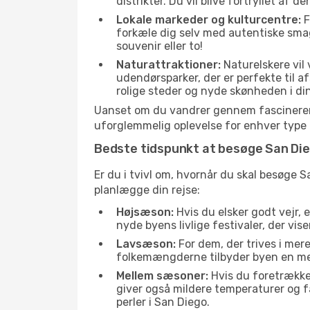
distrikter. Du vil blive fortryllet af 
Lokale markeder og kulturcentre:
F
forkæle dig selv med autentiske sma
souvenir eller to!
Naturattraktioner:
Naturelskere vil
udendørsparker, der er perfekte til a
rolige steder og nyde skønheden i di
Uanset om du vandrer gennem fascinerend
uforglemmelig oplevelse for enhver type 
Bedste tidspunkt at besøge San Di
Er du i tvivl om, hvornår du skal besøge S
planlægge din rejse:
Højsæson:
Hvis du elsker godt vejr, 
nyde byens livlige festivaler, der vis
Lavsæson:
For dem, der trives i mer
folkemængderne tilbyder byen en meget
Mellem sæsoner:
Hvis du foretrække
giver også mildere temperaturer og fæ
perler i San Diego.