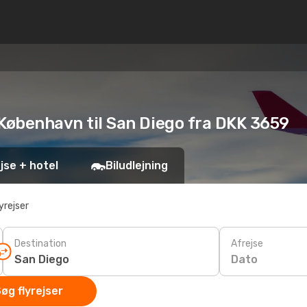
a København til San Diego fra DKK 3659
jse + hotel
Biludlejning
yrejser
Destination
Afrejse
Dato
øg flyrejser