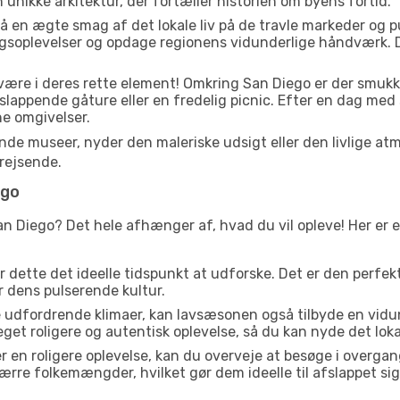
den unikke arkitektur, der fortæller historien om byens fortid.
å en ægte smag af det lokale liv på de travle markeder og 
gsoplevelser og opdage regionens vidunderlige håndværk. D
 være i deres rette element! Omkring San Diego er der smu
fslappende gåture eller en fredelig picnic. Efter en dag med
ne omgivelser.
e museer, nyder den maleriske udsigt eller den livlige atm
rejsende.
ego
an Diego? Det hele afhænger af, hvad du vil opleve! Her er e
er dette det ideelle tidspunkt at udforske. Det er den perfe
er dens pulserende kultur.
e udfordrende klimaer, kan lavsæsonen også tilbyde en vidun
 roligere og autentisk oplevelse, så du kan nyde det lokale
r en roligere oplevelse, kan du overveje at besøge i over
rre folkemængder, hvilket gør dem ideelle til afslappet sig