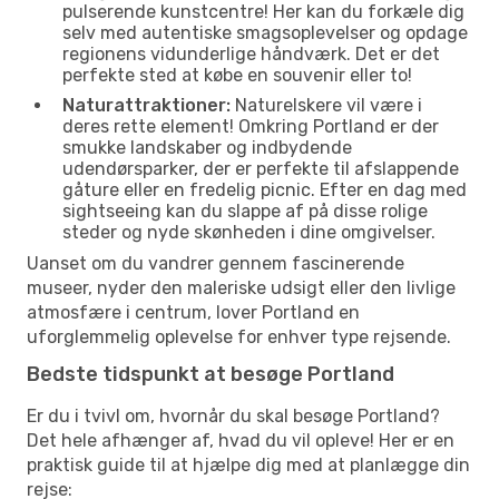
pulserende kunstcentre! Her kan du forkæle dig
selv med autentiske smagsoplevelser og opdage
regionens vidunderlige håndværk. Det er det
perfekte sted at købe en souvenir eller to!
Naturattraktioner:
Naturelskere vil være i
deres rette element! Omkring Portland er der
smukke landskaber og indbydende
udendørsparker, der er perfekte til afslappende
gåture eller en fredelig picnic. Efter en dag med
sightseeing kan du slappe af på disse rolige
steder og nyde skønheden i dine omgivelser.
Uanset om du vandrer gennem fascinerende
museer, nyder den maleriske udsigt eller den livlige
atmosfære i centrum, lover Portland en
uforglemmelig oplevelse for enhver type rejsende.
Bedste tidspunkt at besøge Portland
Er du i tvivl om, hvornår du skal besøge Portland?
Det hele afhænger af, hvad du vil opleve! Her er en
praktisk guide til at hjælpe dig med at planlægge din
rejse: