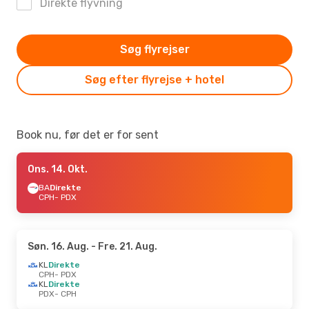
Direkte flyvning
Søg flyrejser
Søg efter flyrejse + hotel
Book nu, før det er for sent
Ons. 14. Okt.
BA
Direkte
CPH
- PDX
Søn. 16. Aug.
- Fre. 21. Aug.
KL
Direkte
CPH
- PDX
KL
Direkte
PDX
- CPH