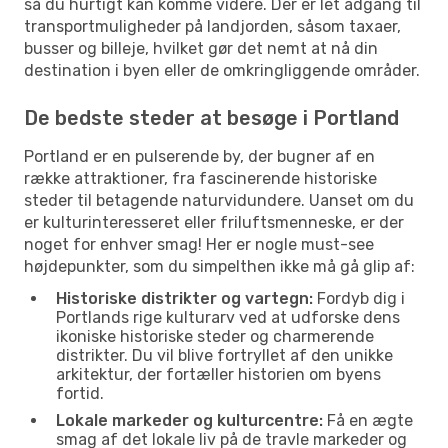
så du hurtigt kan komme videre. Der er let adgang til
transportmuligheder på landjorden, såsom taxaer,
busser og billeje, hvilket gør det nemt at nå din
destination i byen eller de omkringliggende områder.
De bedste steder at besøge i Portland
Portland er en pulserende by, der bugner af en
række attraktioner, fra fascinerende historiske
steder til betagende naturvidundere. Uanset om du
er kulturinteresseret eller friluftsmenneske, er der
noget for enhver smag! Her er nogle must-see
højdepunkter, som du simpelthen ikke må gå glip af:
Historiske distrikter og vartegn:
Fordyb dig i
Portlands rige kulturarv ved at udforske dens
ikoniske historiske steder og charmerende
distrikter. Du vil blive fortryllet af den unikke
arkitektur, der fortæller historien om byens
fortid.
Lokale markeder og kulturcentre:
Få en ægte
smag af det lokale liv på de travle markeder og