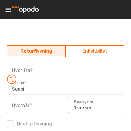
Returflyvning
Enkeltbillet
Hvor fra?
Hvor til?
Suabi
Passagerer
Hvornår?
1 voksen
Direkte flyvning