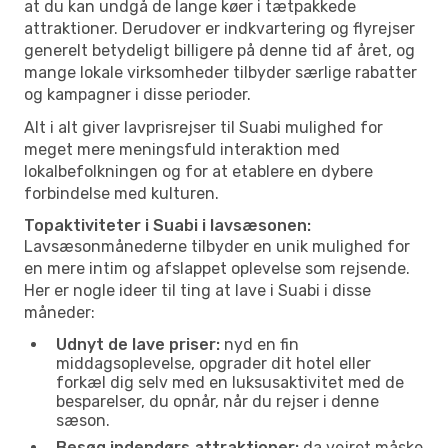
at du kan undgå de lange køer i tætpakkede
attraktioner. Derudover er indkvartering og flyrejser
generelt betydeligt billigere på denne tid af året, og
mange lokale virksomheder tilbyder særlige rabatter
og kampagner i disse perioder.
Alt i alt giver lavprisrejser til Suabi mulighed for
meget mere meningsfuld interaktion med
lokalbefolkningen og for at etablere en dybere
forbindelse med kulturen.
Topaktiviteter i Suabi i lavsæsonen:
Lavsæsonmånederne tilbyder en unik mulighed for
en mere intim og afslappet oplevelse som rejsende.
Her er nogle ideer til ting at lave i Suabi i disse
måneder:
Udnyt de lave priser:
nyd en fin
middagsoplevelse, opgrader dit hotel eller
forkæl dig selv med en luksusaktivitet med de
besparelser, du opnår, når du rejser i denne
sæson.
Besøg indendørs attraktioner:
da vejret måske