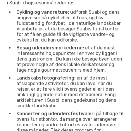
i Suabi i højsæsonmånederne:
Cykling og vandreture:
udforsk Suabi og dens
omgivelser på cykel eller til fods, og bliv
fuldstændig fordybet i de naturlige landskaber.
Vi anbefaler, at du besøger Suabis turistkontor
for at få en guide til de vigtigste vandre- og
cykelruter, du kan udforske.
Besøg udendørsmarkederne:
et af de mest
interessante højdepunkter i enhver by ligger i
dens gastronomi. Du kan ikke besøge byen uden
at prøve nogle af dens lokale delikatesser og
tage nogle gourmetsouvenirs med hjem.
Landskabsfotografering:
en af de mest
afslappende aktiviteter, du kan lave, når du
rejser, er at fare vild i byens gader eller i den
omkringliggende natur med dit kamera. Fang
arkitekturen i Suabi, dens gadekunst og dens
smukke landskaber.
Koncerter og udendørsfestivaler:
gå tilbage til
byens turistkontor, da mange byer arrangerer
koncerter og andre kulturfestivaler udendørs i
disse måneder. Tjek deres program for