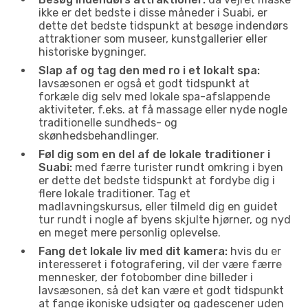
ikke er det bedste i disse måneder i Suabi, er
dette det bedste tidspunkt at besøge indendørs
attraktioner som museer, kunstgallerier eller
historiske bygninger.
Slap af og tag den med ro i et lokalt spa:
lavsæsonen er også et godt tidspunkt at
forkæle dig selv med lokale spa-afslappende
aktiviteter, f.eks. at få massage eller nyde nogle
traditionelle sundheds- og
skønhedsbehandlinger.
Føl dig som en del af de lokale traditioner i
Suabi:
med færre turister rundt omkring i byen
er dette det bedste tidspunkt at fordybe dig i
flere lokale traditioner. Tag et
madlavningskursus, eller tilmeld dig en guidet
tur rundt i nogle af byens skjulte hjørner, og nyd
en meget mere personlig oplevelse.
Fang det lokale liv med dit kamera:
hvis du er
interesseret i fotografering, vil der være færre
mennesker, der fotobomber dine billeder i
lavsæsonen, så det kan være et godt tidspunkt
at fange ikoniske udsigter og gadescener uden