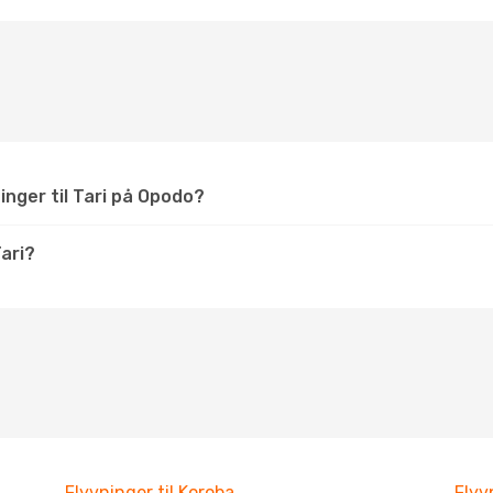
inger til Tari på Opodo?
ari?
Flyvninger til Koroba
Flyv