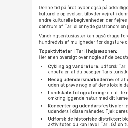
Denne tid på året byder også på adskillige
kulturelle oplevelser, tilbyder vejret i 
andre kulturelle begivenheder, der fejres
centrum af Tari eller nyde gastronomien p
Vandringsentusiaster kan også drage ford
hundredvis af muligheder for dagsture og 
Topaktiviteter i Tari i højsæsonen:
Her er en oversigt over nogle af de bedst
Cykling og vandreture:
udforsk Tari 
anbefaler, at du besøger Taris turistk
Besøg udendørsmarkederne:
et af 
uden at prøve nogle af dens lokale 
Landskabsfotografering:
en af de m
omkringliggende natur med dit kamer
Koncerter og udendørsfestivaler:
g
udendørs i disse måneder. Tjek deres
Udforsk de historiske distrikter:
blo
aktiviteter, du kan lave i Tari. Gå en