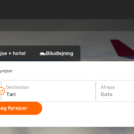
jse + hotel
Biludlejning
yrejser
Destination
Afrejse
Dato
øg flyrejser