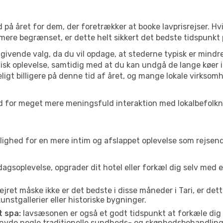
 på året for dem, der foretrækker at booke lavprisrejser. Hv
mere begrænset, er dette helt sikkert det bedste tidspunkt p
ivende valg, da du vil opdage, at stederne typisk er mindre
sk oplevelse, samtidig med at du kan undgå de lange køer i
ligt billigere på denne tid af året, og mange lokale virksom
lighed for meget mere meningsfuld interaktion med lokalbefolk
ed for en mere intim og afslappet oplevelse som rejsende. He
agsoplevelse, opgrader dit hotel eller forkæl dig selv med 
ejret måske ikke er det bedste i disse måneder i Tari, er de
nstgallerier eller historiske bygninger.
t spa:
lavsæsonen er også et godt tidspunkt at forkæle dig
er nyde nogle traditionelle sundheds- og skønhedsbehandling