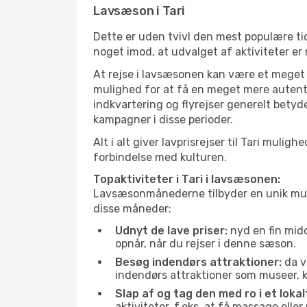
Lavsæson i Tari
Dette er uden tvivl den mest populære tid
noget imod, at udvalget af aktiviteter er 
At rejse i lavsæsonen kan være et meget g
mulighed for at få en meget mere autenti
indkvartering og flyrejser generelt betyde
kampagner i disse perioder.
Alt i alt giver lavprisrejser til Tari mu
forbindelse med kulturen.
Topaktiviteter i Tari i lavsæsonen:
Lavsæsonmånederne tilbyder en unik muligh
disse måneder:
Udnyt de lave priser:
nyd en fin midd
opnår, når du rejser i denne sæson.
Besøg indendørs attraktioner:
da v
indendørs attraktioner som museer, ku
Slap af og tag den med ro i et lokal
aktiviteter, f.eks. at få massage ell