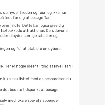
is du nyder freden og roen og ikke har
å året for dig at besøge Tari.
 overfyldte. Dette kan også give dig
 tætpakkede attraktioner. Derudover er
heder tilbyder særlige rabatter og
ningen og for at etablere en dybere
r er nogle ideer til ting at lave i Tari i
en luksusaktivitet med de besparelser, du
tte det bedste tidspunkt at besøge
 selv med lokale spa-afslappende
er.