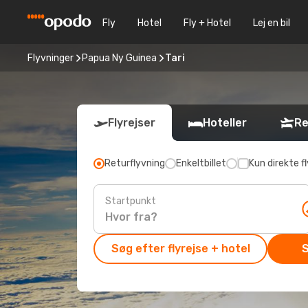
Fly
Hotel
Fly + Hotel
Lej en bil
Flyvninger
Papua Ny Guinea
Tari
Flyrejser
Hoteller
Re
Returflyvning
Enkeltbillet
Kun direkte fl
Startpunkt
Søg efter flyrejse + hotel
S