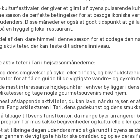
 kulturfestivaler, der giver et glimt af byens pulserende kul
denne sæson de perfekte betingelser for at besøge ikoniske v
 udendørs. Disse måneder er også et godt tidspunkt at gå la
å en hyggelig lokal restaurant.
el af den klare himmel i denne sæson for at opdage den nat
aktiviteter, der kan teste dit adrenalinniveau.
e aktiviteter i Tari i højsæsonmånederne:
og dens omgivelser på cykel eller til fods, og bliv fuldstænd
ontor for at få en guide til de vigtigste vandre- og cykelrut
de mest interessante højdepunkter i enhver by ligger i den
delikatesser og tage nogle gourmetsouvenirs med hjem.
est afslappende aktiviteter, du kan lave, når du rejser, er at 
a. Fang arkitekturen i Tari, dens gadekunst og dens smukke
å tilbage til byens turistkontor, da mange byer arrangerer k
 program for musikalske begivenheder og kulturelle eller gas
t at tilbringe dagen udendørs med at gå rundt i byens æld
 tur gennem de vigtigste historiske områder, og oplev deres f