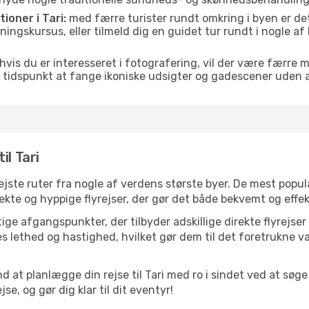
tioner i Tari:
med færre turister rundt omkring i byen er det
vningskursus, eller tilmeld dig en guidet tur rundt i nogle a
hvis du er interesseret i fotografering, vil der være færre 
 tidspunkt at fange ikoniske udsigter og gadescener uden
il Tari
lrejste ruter fra nogle af verdens største byer. De mest pop
ekte og hyppige flyrejser, der gør det både bekvemt og effekt
ge afgangspunkter, der tilbyder adskillige direkte flyrejser 
 lethed og hastighed, hvilket gør dem til det foretrukne va
d at planlægge din rejse til Tari med ro i sindet ved at sø
se, og gør dig klar til dit eventyr!