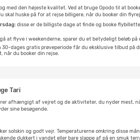
s og med den højeste kvalitet. Ved at bruge Opodo til at booke 
 skal huske på for at rejse billigere, når du booker din flyrejs
orsdag:
disse er de billigste dage at finde og booke flybillette
 at flyve i weekenderne, sparer du et betydeligt beløb på di
30-dages gratis prøveperiode får du eksklusive tilbud på di
når du booker din rejse.
ge Tari
erer afhængigt af vejret og de aktiviteter, du nyder mest, når
lbyder sine besøgende.
lsker solskin og godt vejr. Temperaturerne omkring disse mån
iskende dukkert i vandet eller bare slappe af på en smuk terr