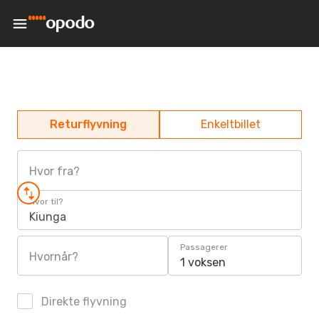
Returflyvning
Enkeltbillet
Hvor fra?
Hvor til?
Kiunga
Passagerer
Hvornår?
1 voksen
Direkte flyvning