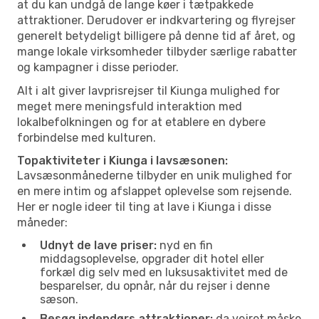
at du kan undgå de lange køer i tætpakkede
attraktioner. Derudover er indkvartering og flyrejser
generelt betydeligt billigere på denne tid af året, og
mange lokale virksomheder tilbyder særlige rabatter
og kampagner i disse perioder.
Alt i alt giver lavprisrejser til Kiunga mulighed for
meget mere meningsfuld interaktion med
lokalbefolkningen og for at etablere en dybere
forbindelse med kulturen.
Topaktiviteter i Kiunga i lavsæsonen:
Lavsæsonmånederne tilbyder en unik mulighed for
en mere intim og afslappet oplevelse som rejsende.
Her er nogle ideer til ting at lave i Kiunga i disse
måneder:
Udnyt de lave priser:
nyd en fin
middagsoplevelse, opgrader dit hotel eller
forkæl dig selv med en luksusaktivitet med de
besparelser, du opnår, når du rejser i denne
sæson.
Besøg indendørs attraktioner:
da vejret måske