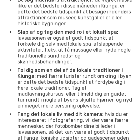
ikke er det bedste i disse måneder i Kiunga, er
dette det bedste tidspunkt at besøge indendørs
attraktioner som museer, kunstgallerier eller
historiske bygninger.
Slap af og tag den med ro i et lokalt spa:
lavsæsonen er også et godt tidspunkt at
forkæle dig selv med lokale spa-afslappende
aktiviteter, f.eks. at få massage eller nyde nogle
traditionelle sundheds- og
skønhedsbehandlinger.
Føl dig som en del af de lokale traditioner i
Kiunga:
med færre turister rundt omkring i byen
er dette det bedste tidspunkt at fordybe dig i
flere lokale traditioner. Tag et
madlavningskursus, eller tilmeld dig en guidet
tur rundt i nogle af byens skjulte hjørner, og nyd
en meget mere personlig oplevelse.
Fang det lokale liv med dit kamera:
hvis du er
interesseret i fotografering, vil der være færre
mennesker, der fotobomber dine billeder i
lavsæsonen, så det kan være et godt tidspunkt
at fange ikoniske udsigter og gadescener uden