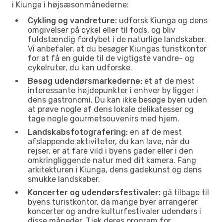
i Kiunga i højsæsonmånederne:
Cykling og vandreture:
udforsk Kiunga og dens
omgivelser på cykel eller til fods, og bliv
fuldstændig fordybet i de naturlige landskaber.
Vi anbefaler, at du besøger Kiungas turistkontor
for at få en guide til de vigtigste vandre- og
cykelruter, du kan udforske.
Besøg udendørsmarkederne:
et af de mest
interessante højdepunkter i enhver by ligger i
dens gastronomi. Du kan ikke besøge byen uden
at prøve nogle af dens lokale delikatesser og
tage nogle gourmetsouvenirs med hjem.
Landskabsfotografering:
en af de mest
afslappende aktiviteter, du kan lave, når du
rejser, er at fare vild i byens gader eller i den
omkringliggende natur med dit kamera. Fang
arkitekturen i Kiunga, dens gadekunst og dens
smukke landskaber.
Koncerter og udendørsfestivaler:
gå tilbage til
byens turistkontor, da mange byer arrangerer
koncerter og andre kulturfestivaler udendørs i
disse måneder. Tjek deres program for