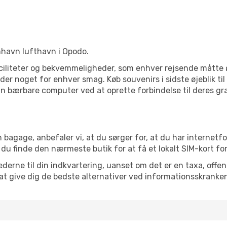
benhavn lufthavn i Opodo.
ciliteter og bekvemmeligheder, som enhver rejsende måtte ø
er noget for enhver smag. Køb souvenirs i sidste øjeblik til 
in bærbare computer ved at oprette forbindelse til deres grat
 bagage, anbefaler vi, at du sørger for, at du har internetfo
 du finde den nærmeste butik for at få et lokalt SIM-kort fo
erne til din indkvartering, uanset om det er en taxa, offentl
at give dig de bedste alternativer ved informationsskranke