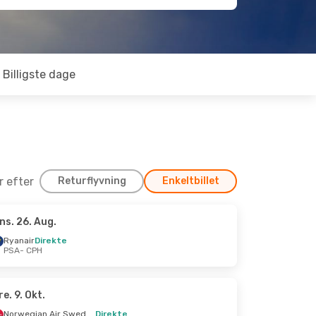
Billigste dage
er efter
Returflyvning
Enkeltbillet
ns. 26. Aug.
. Aug.
Ryanair
Direkte
PSA
- CPH
re. 9. Okt.
Norwegian Air Sweden
Direkte