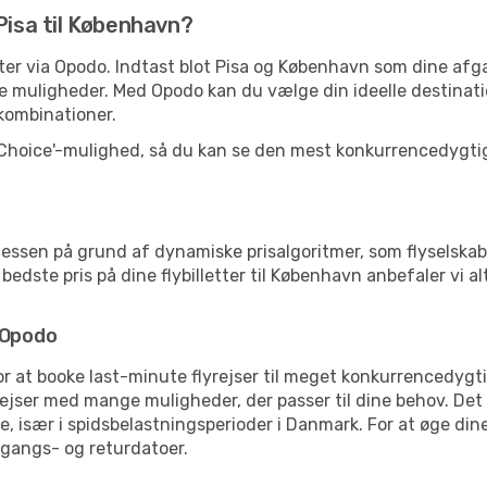
Pisa til København?
letter via Opodo. Indtast blot Pisa og København som dine af
e muligheder. Med Opodo kan du vælge din ideelle destinati
ykombinationer.
 Choice'-mulighed, så du kan se den mest konkurrencedygtige
essen på grund af dynamiske prisalgoritmer, som flyselskab
dste pris på dine flybilletter til København anbefaler vi alt
 Opodo
for at booke last-minute flyrejser til meget konkurrencedygt
rejser med mange muligheder, der passer til dine behov. Det
, især i spidsbelastningsperioder i Danmark. For at øge dine
fgangs- og returdatoer.