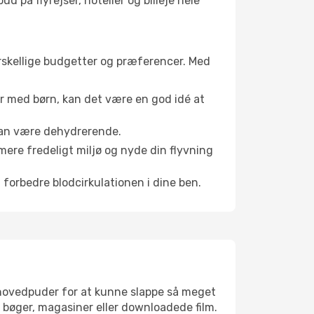
d på flyrejser, hoteller og billeje hele
forskellige budgetter og præferencer. Med
er med børn, kan det være en god idé at
 kan være dehydrerende.
mere fredeligt miljø og nyde din flyvning
 forbedre blodcirkulationen i dine ben.
jsehovedpuder for at kunne slappe så meget
bøger, magasiner eller downloadede film.