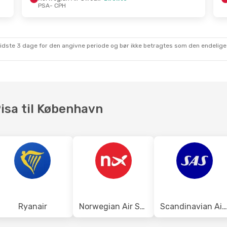
PSA
- CPH
ep.
- Søn. 27. Sep.
irekte
H
sidste 3 dage for den angivne periode og bør ikke betragtes som den endelige
irekte
A
Pisa til København
Ryanair
Norwegian Air Shuttle
Scandinavian Airlines