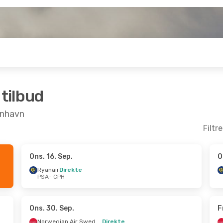
 tilbud
benhavn
Filtr
Ons. 16. Sep.
O
p.
- Søn. 6. Sep.
Lør. 29. Aug.
- Man. 31
Ryanair
Direkte
PSA
- CPH
irekte
Norwegian Air Sweden
H
Direkte
irekte
PSA
- CPH
A
Norwegian Air Sweden
Direkte
Ons. 30. Sep.
F
CPH
- PSA
Norwegian Air Sweden
Direkte