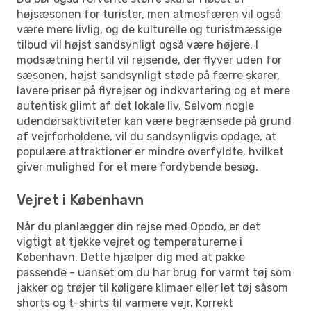
højsæsonen for turister, men atmosfæren vil også
være mere livlig, og de kulturelle og turistmæssige
tilbud vil højst sandsynligt også være højere. I
modsætning hertil vil rejsende, der flyver uden for
sæsonen, højst sandsynligt støde på færre skarer,
lavere priser på flyrejser og indkvartering og et mere
autentisk glimt af det lokale liv. Selvom nogle
udendørsaktiviteter kan være begrænsede på grund
af vejrforholdene, vil du sandsynligvis opdage, at
populære attraktioner er mindre overfyldte, hvilket
giver mulighed for et mere fordybende besøg.
Vejret i København
Når du planlægger din rejse med Opodo, er det
vigtigt at tjekke vejret og temperaturerne i
København. Dette hjælper dig med at pakke
passende - uanset om du har brug for varmt tøj som
jakker og trøjer til køligere klimaer eller let tøj såsom
shorts og t-shirts til varmere vejr. Korrekt