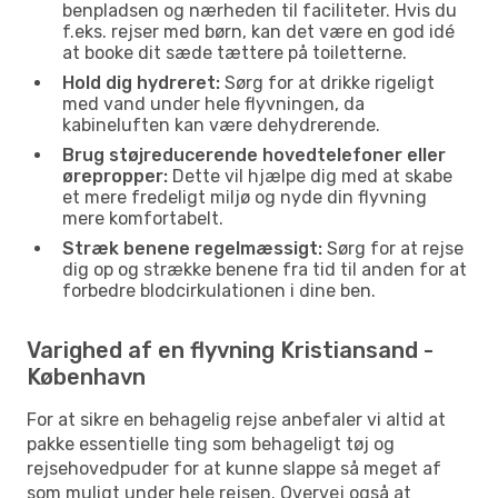
benpladsen og nærheden til faciliteter. Hvis du
f.eks. rejser med børn, kan det være en god idé
at booke dit sæde tættere på toiletterne.
Hold dig hydreret:
Sørg for at drikke rigeligt
med vand under hele flyvningen, da
kabineluften kan være dehydrerende.
Brug støjreducerende hovedtelefoner eller
ørepropper:
Dette vil hjælpe dig med at skabe
et mere fredeligt miljø og nyde din flyvning
mere komfortabelt.
Stræk benene regelmæssigt:
Sørg for at rejse
dig op og strække benene fra tid til anden for at
forbedre blodcirkulationen i dine ben.
Varighed af en flyvning Kristiansand -
København
For at sikre en behagelig rejse anbefaler vi altid at
pakke essentielle ting som behageligt tøj og
rejsehovedpuder for at kunne slappe så meget af
som muligt under hele rejsen. Overvej også at