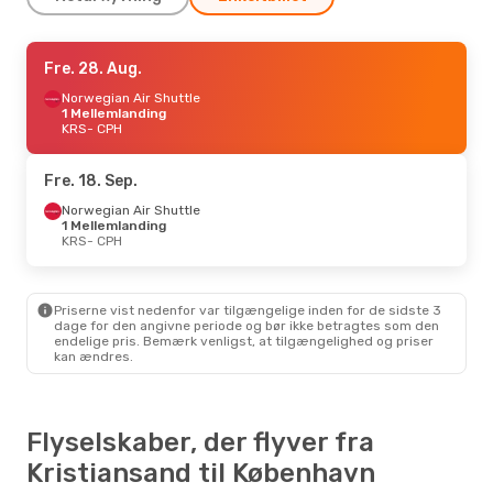
Tor. 27. Aug.
Fre. 28. Aug.
- Man. 31. Aug.
Norwegian Air Shuttle
Norwegian Air Shuttle
1 Mellemlanding
KRS
1 Mellemlanding
- CPH
Wizz Air
KRS
- CPH
2 Mellemlandinger
CPH
- KRS
Fre. 18. Sep.
Fre. 11. Sep.
- Man. 14. Sep.
Norwegian Air Shuttle
Norwegian Air Shuttle
1 Mellemlanding
1 Mellemlanding
KRS
KRS
- CPH
- CPH
Norwegian Air Sweden
1 Mellemlanding
CPH
- KRS
Priserne vist nedenfor var tilgængelige inden for de sidste 3
dage for den angivne periode og bør ikke betragtes som den
Fre. 16. Okt.
- Søn. 18. Okt.
endelige pris. Bemærk venligst, at tilgængelighed og priser
kan ændres.
Norwegian Air Shuttle
1 Mellemlanding
KRS
- CPH
Norwegian Air Shuttle
1 Mellemlanding
CPH
- KRS
Flyselskaber, der flyver fra
Kristiansand til København
Søn. 27. Sep.
- Ons. 30. Sep.