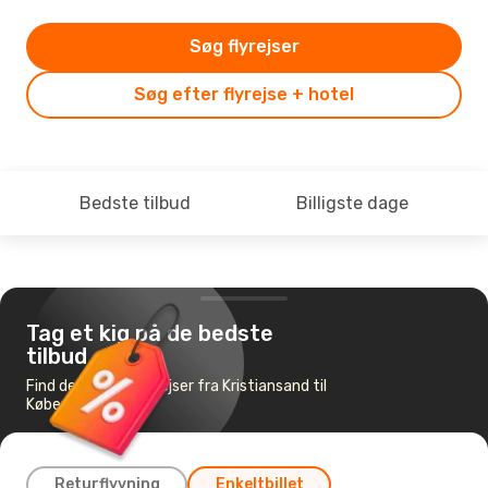
Søg flyrejser
Søg efter flyrejse + hotel
Bedste tilbud
Billigste dage
Tag et kig på de bedste
tilbud
Find de billigste flyrejser fra Kristiansand til
København
Returflyvning
Enkeltbillet