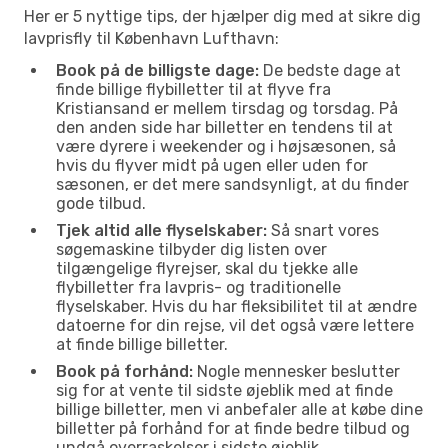
Her er 5 nyttige tips, der hjælper dig med at sikre dig
lavprisfly til København Lufthavn:
Book på de billigste dage:
De bedste dage at
finde billige flybilletter til at flyve fra
Kristiansand er mellem tirsdag og torsdag. På
den anden side har billetter en tendens til at
være dyrere i weekender og i højsæsonen, så
hvis du flyver midt på ugen eller uden for
sæsonen, er det mere sandsynligt, at du finder
gode tilbud.
Tjek altid alle flyselskaber:
Så snart vores
søgemaskine tilbyder dig listen over
tilgængelige flyrejser, skal du tjekke alle
flybilletter fra lavpris- og traditionelle
flyselskaber. Hvis du har fleksibilitet til at ændre
datoerne for din rejse, vil det også være lettere
at finde billige billetter.
Book på forhånd:
Nogle mennesker beslutter
sig for at vente til sidste øjeblik med at finde
billige billetter, men vi anbefaler alle at købe dine
billetter på forhånd for at finde bedre tilbud og
undgå overraskelser i sidste øjeblik.