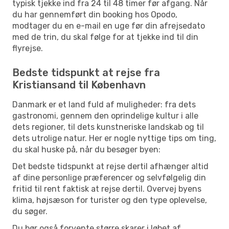
typisk tjekke ind fra 24 til 48 timer før afgang. Når
du har gennemført din booking hos Opodo,
modtager du en e-mail en uge før din afrejsedato
med de trin, du skal følge for at tjekke ind til din
flyrejse.
Bedste tidspunkt at rejse fra
Kristiansand til København
Danmark er et land fuld af muligheder: fra dets
gastronomi, gennem den oprindelige kultur i alle
dets regioner, til dets kunstneriske landskab og til
dets utrolige natur. Her er nogle nyttige tips om ting,
du skal huske på, når du besøger byen:
Det bedste tidspunkt at rejse dertil afhænger altid
af dine personlige præferencer og selvfølgelig din
fritid til rent faktisk at rejse dertil. Overvej byens
klima, højsæson for turister og den type oplevelse,
du søger.
Du bør også forvente større skarer i løbet af