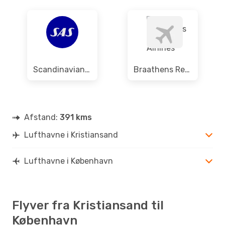
Norwegian Air Shuttle
1 Mellemlanding
KRS
- CPH
Norwegian Air Sweden
1 Mellemlanding
CPH
- KRS
Scandinavian Airlines
Braathens Regional Airlines
Afstand:
391 kms
Lufthavne i Kristiansand
Lufthavne i København
Flyver fra Kristiansand til
København