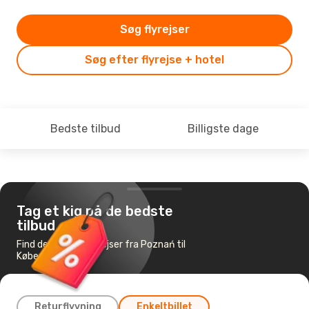
Søg flyrejser
Søg efter flyrejse + hotel
Bedste tilbud
Billigste dage
Tag et kig på de bedste
tilbud
Find de billigste flyrejser fra Poznań til
København
Returflyvning
Enkeltbillet