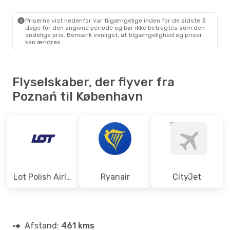
POZ
- CPH
Ryanair
Direkte
CPH
- POZ
Priserne vist nedenfor var tilgængelige inden for de sidste 3
dage for den angivne periode og bør ikke betragtes som den
endelige pris. Bemærk venligst, at tilgængelighed og priser
kan ændres.
Flyselskaber, der flyver fra
Poznań til København
Lot Polish Airlines
Ryanair
CityJet
Afstand:
461 kms