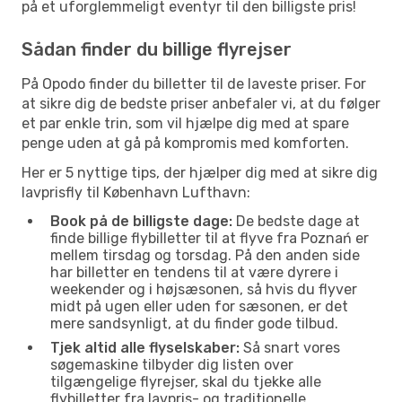
på et uforglemmeligt eventyr til den billigste pris!
Sådan finder du billige flyrejser
På Opodo finder du billetter til de laveste priser. For
at sikre dig de bedste priser anbefaler vi, at du følger
et par enkle trin, som vil hjælpe dig med at spare
penge uden at gå på kompromis med komforten.
Her er 5 nyttige tips, der hjælper dig med at sikre dig
lavprisfly til København Lufthavn:
Book på de billigste dage:
De bedste dage at
finde billige flybilletter til at flyve fra Poznań er
mellem tirsdag og torsdag. På den anden side
har billetter en tendens til at være dyrere i
weekender og i højsæsonen, så hvis du flyver
midt på ugen eller uden for sæsonen, er det
mere sandsynligt, at du finder gode tilbud.
Tjek altid alle flyselskaber:
Så snart vores
søgemaskine tilbyder dig listen over
tilgængelige flyrejser, skal du tjekke alle
flybilletter fra lavpris- og traditionelle