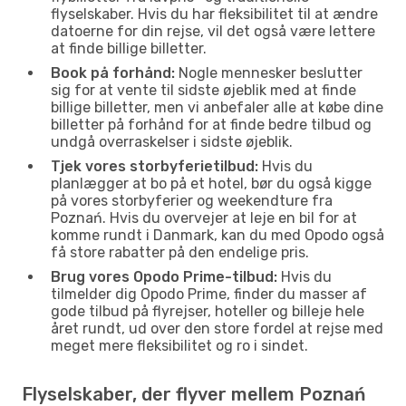
flyselskaber. Hvis du har fleksibilitet til at ændre
datoerne for din rejse, vil det også være lettere
at finde billige billetter.
Book på forhånd:
Nogle mennesker beslutter
sig for at vente til sidste øjeblik med at finde
billige billetter, men vi anbefaler alle at købe dine
billetter på forhånd for at finde bedre tilbud og
undgå overraskelser i sidste øjeblik.
Tjek vores storbyferietilbud:
Hvis du
planlægger at bo på et hotel, bør du også kigge
på vores storbyferier og weekendture fra
Poznań. Hvis du overvejer at leje en bil for at
komme rundt i Danmark, kan du med Opodo også
få store rabatter på den endelige pris.
Brug vores Opodo Prime-tilbud:
Hvis du
tilmelder dig Opodo Prime, finder du masser af
gode tilbud på flyrejser, hoteller og billeje hele
året rundt, ud over den store fordel at rejse med
meget mere fleksibilitet og ro i sindet.
Flyselskaber, der flyver mellem Poznań