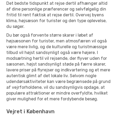
Det bedste tidspunkt at rejse dertil afhænger altid
af dine personlige præferencer og selvfølgelig din
fritid til rent faktisk at rejse dertil. Overvej byens
klima, højsæson for turister og den type oplevelse,
du søger.
Du bør også forvente større skarer i løbet af
højsæsonen for turister, men atmosfæren vil også
være mere livlig, og de kulturelle og turistmæssige
tilbud vil højst sandsynligt også være højere. I
modsætning hertil vil rejsende, der flyver uden for
sæsonen, højst sandsynligt støde på færre skarer,
lavere priser på flyrejser og indkvartering og et mere
autentisk glimt af det lokale liv. Selvom nogle
udendørsaktiviteter kan være begrænsede på grund
af vejrforholdene, vil du sandsynligvis opdage, at
populære attraktioner er mindre overfyldte, hvilket
giver mulighed for et mere fordybende besøg.
Vejret i København