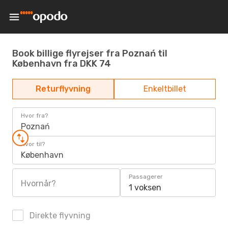
Book billige flyrejser fra Poznań til
København fra DKK 74
Returflyvning
Enkeltbillet
Hvor fra?
Poznań
Hvor til?
København
Passagerer
Hvornår?
1 voksen
Direkte flyvning