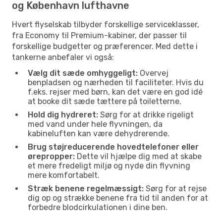
og København lufthavne
Hvert flyselskab tilbyder forskellige serviceklasser,
fra Economy til Premium-kabiner, der passer til
forskellige budgetter og præferencer. Med dette i
tankerne anbefaler vi også:
Vælg dit sæde omhyggeligt:
Overvej
benpladsen og nærheden til faciliteter. Hvis du
f.eks. rejser med børn, kan det være en god idé
at booke dit sæde tættere på toiletterne.
Hold dig hydreret:
Sørg for at drikke rigeligt
med vand under hele flyvningen, da
kabineluften kan være dehydrerende.
Brug støjreducerende hovedtelefoner eller
ørepropper:
Dette vil hjælpe dig med at skabe
et mere fredeligt miljø og nyde din flyvning
mere komfortabelt.
Stræk benene regelmæssigt:
Sørg for at rejse
dig op og strække benene fra tid til anden for at
forbedre blodcirkulationen i dine ben.