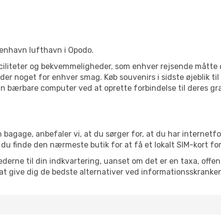
København lufthavn i Opodo.
ciliteter og bekvemmeligheder, som enhver rejsende måtte ø
er noget for enhver smag. Køb souvenirs i sidste øjeblik til 
in bærbare computer ved at oprette forbindelse til deres grat
 bagage, anbefaler vi, at du sørger for, at du har internetfo
 du finde den nærmeste butik for at få et lokalt SIM-kort fo
erne til din indkvartering, uanset om det er en taxa, offentl
at give dig de bedste alternativer ved informationsskranke