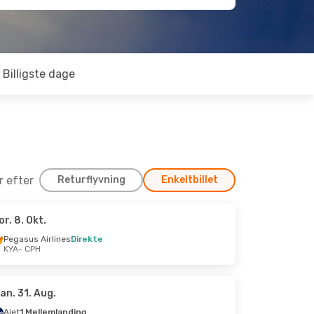
Billigste dage
er efter
Returflyvning
Enkeltbillet
or. 8. Okt.
. 27. Sep.
Pegasus Airlines
Direkte
KYA
- CPH
irekte
te
an. 31. Aug.
Ajet
1 Mellemlanding