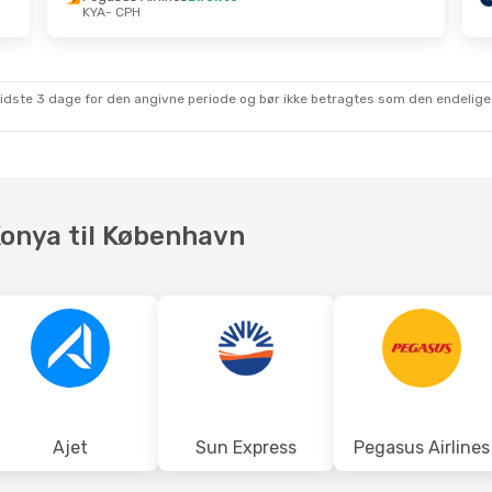
KYA
- CPH
. Aug.
- Ons. 2. Sep.
Ons. 21. Okt.
- Lør
Mellemlanding
Pegasus Airlines
CPH
1 Mellemlanding
xpress
Direkte
KYA
- CPH
KYA
Pegasus Airlines
D
sidste 3 dage for den angivne periode og bør ikke betragtes som den endelige
CPH
- KYA
 Konya til København
Ajet
Sun Express
Pegasus Airlines