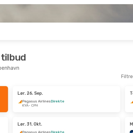
 tilbud
København
Filtr
Lør. 26. Sep.
T
Sep.
- Tor. 10. Sep.
Lør. 26. Sep.
- Søn
Pegasus Airlines
Direkte
KYA
- CPH
s Airlines
Direkte
Pegasus Airlines
D
CPH
KYA
- CPH
s Airlines
Direkte
Sun Express
Direk
KYA
CPH
- KYA
Lør. 31. Okt.
M
Pegasus Airlines
Direkte