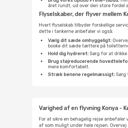
Brug vores Opodo Prime-tilbud:
Hvis
året rundt, ud over den store fordel a
Flyselskaber, der flyver mellem 
Hvert flyselskab tilbyder forskellige serv
dette i tankerne anbefaler vi også:
Vælg dit sæde omhyggeligt:
Overvej
booke dit sæde tættere på toilettern
Hold dig hydreret:
Sørg for at drikk
Brug støjreducerende hovedtelefon
mere komfortabelt.
Stræk benene regelmæssigt:
Sørg f
Varighed af en flyvning Konya - 
For at sikre en behagelig rejse anbefaler
af som muligt under hele rejsen. Overve