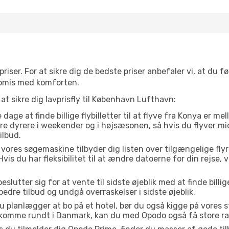
priser. For at sikre dig de bedste priser anbefaler vi, at du fø
omis med komforten.
 at sikre dig lavprisfly til København Lufthavn:
dage at finde billige flybilletter til at flyve fra Konya er 
være dyrere i weekender og i højsæsonen, så hvis du flyver m
ilbud.
vores søgemaskine tilbyder dig listen over tilgængelige flyrejs
Hvis du har fleksibilitet til at ændre datoerne for din rejse, v
lutter sig for at vente til sidste øjeblik med at finde billige
 bedre tilbud og undgå overraskelser i sidste øjeblik.
u planlægger at bo på et hotel, bør du også kigge på vores 
at komme rundt i Danmark, kan du med Opodo også få store ra