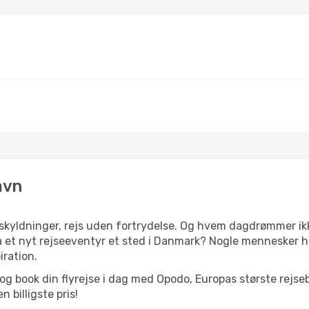
avn
yldninger, rejs uden fortrydelse. Og hvem dagdrømmer ikke
et nyt rejseeventyr et sted i Danmark? Nogle mennesker har 
iration.
og book din flyrejse i dag med Opodo, Europas største rejse
 billigste pris!