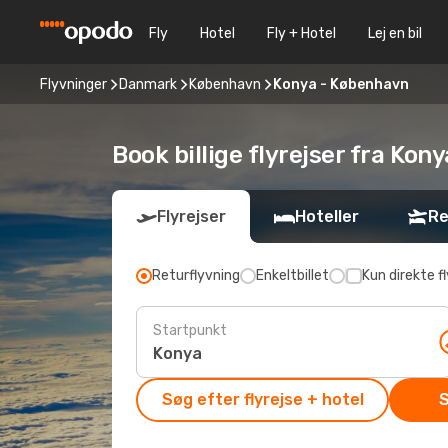
Fly
Hotel
Fly + Hotel
Lej en bil
Flyvninger
Danmark
København
Konya - København
Book billige flyrejser fra Kon
Flyrejser
Hoteller
Re
Returflyvning
Enkeltbillet
Kun direkte fl
Startpunkt
Søg efter flyrejse + hotel
S