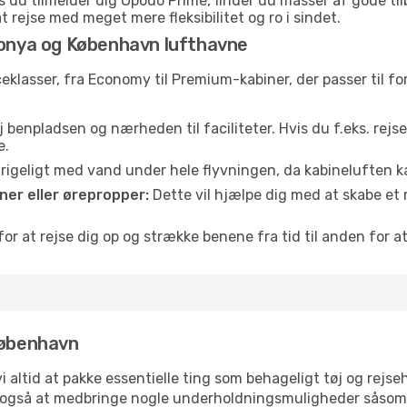
 du tilmelder dig Opodo Prime, finder du masser af gode tilbu
t rejse med meget mere fleksibilitet og ro i sindet.
Konya og København lufthavne
iceklasser, fra Economy til Premium-kabiner, der passer til 
 benpladsen og nærheden til faciliteter. Hvis du f.eks. rejs
e.
e rigeligt med vand under hele flyvningen, da kabineluften
er eller ørepropper:
Dette vil hjælpe dig med at skabe et 
or at rejse dig op og strække benene fra tid til anden for at
København
 vi altid at pakke essentielle ting som behageligt tøj og re
j også at medbringe nogle underholdningsmuligheder såsom 