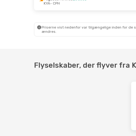
KYA
- CPH
Tor. 8. Okt.
- Søn. 18. Okt.
Ons. 26
Pegasus Airlines
Direkte
Ajet
1 
KYA
- CPH
KYA
- 
Sun Express
Direkte
Sun E
CPH
- KYA
CPH
- 
Priserne vist nedenfor var tilgængelige inden for de 
ændres.
Flyselskaber, der flyver fra