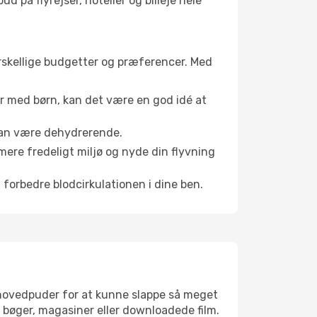
d på flyrejser, hoteller og billeje hele
forskellige budgetter og præferencer. Med
er med børn, kan det være en god idé at
 kan være dehydrerende.
mere fredeligt miljø og nyde din flyvning
 forbedre blodcirkulationen i dine ben.
jsehovedpuder for at kunne slappe så meget
bøger, magasiner eller downloadede film.