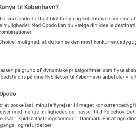
 Konya til København?
letter via Opodo. Indtast blot Konya og København som dine 
e muligheder. Med Opodo kan du vælge din ideelle destinati
ykombinationer.
 Choice'-mulighed, så du kan se den mest konkurrencedygtige
essen på grund af dynamiske prisalgoritmer, som flyselskab
dste pris på dine flybilletter til København anbefaler vi alt
 Opodo
for at booke last-minute flyrejser til meget konkurrencedygt
rejser med mange muligheder, der passer til dine behov. Det
, især i spidsbelastningsperioder i Danmark. For at øge dine
fgangs- og returdatoer.