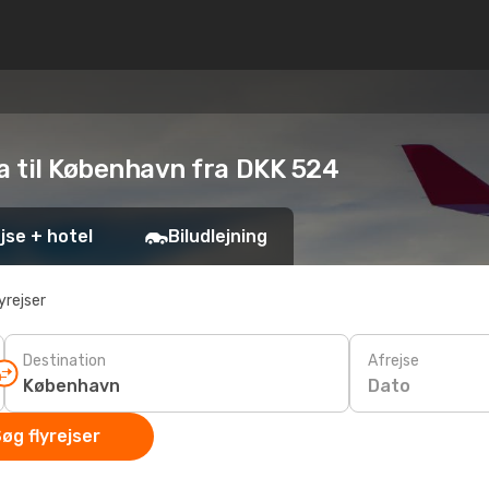
ya til København fra DKK 524
jse + hotel
Biludlejning
yrejser
Destination
Afrejse
Dato
øg flyrejser