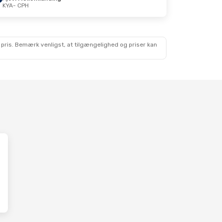
KYA
- CPH
. 31. Okt.
irekte
 pris. Bemærk venligst, at tilgængelighed og priser kan