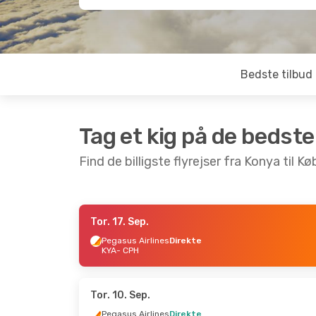
Bedste tilbud
Tag et kig på de bedste
Find de billigste flyrejser fra Konya til 
Tor. 17. Sep.
Tor. 17. Sep.
- Tor. 24. Sep.
Tor. 3. 
Pegasus Airlines
Direkte
KYA
- CPH
Pegasus Airlines
Direkte
Pegasu
KYA
- CPH
KYA
- 
Pegasus Airlines
Direkte
Pegasu
CPH
- KYA
CPH
- 
Tor. 10. Sep.
Pegasus Airlines
Direkte