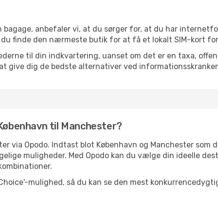
 bagage, anbefaler vi, at du sørger for, at du har internetfo
 du finde den nærmeste butik for at få et lokalt SIM-kort fo
erne til din indkvartering, uanset om det er en taxa, offentl
at give dig de bedste alternativer ved informationsskranke
 København til Manchester?
lletter via Opodo. Indtast blot København og Manchester som
elige muligheder. Med Opodo kan du vælge din ideelle dest
ykombinationer.
 Choice'-mulighed, så du kan se den mest konkurrencedygtige