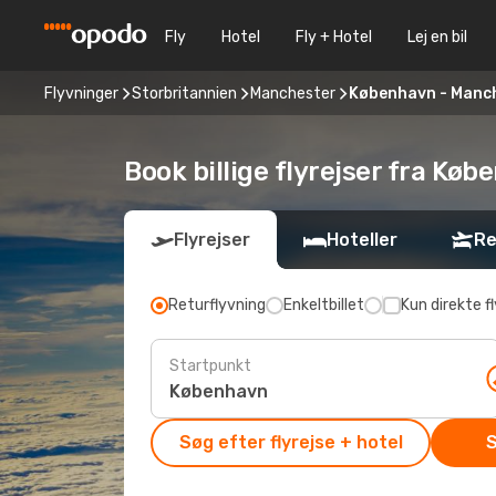
Fly
Hotel
Fly + Hotel
Lej en bil
Flyvninger
Storbritannien
Manchester
København - Manc
Book billige flyrejser fra Kø
Flyrejser
Hoteller
Re
Returflyvning
Enkeltbillet
Kun direkte fl
Startpunkt
Søg efter flyrejse + hotel
S