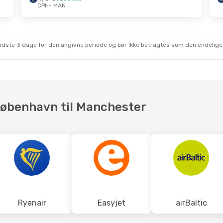
CPH
- MAN
t.
- Tir. 20. Okt.
Fre. 21. Aug.
- Lør. 22. 
rekte
Ryanair
Direkte
CPH
- MAN
rekte
Ryanair
Direkte
MAN
- CPH
sidste 3 dage for den angivne periode og bør ikke betragtes som den endelige
 København til Manchester
Ryanair
Easyjet
airBaltic