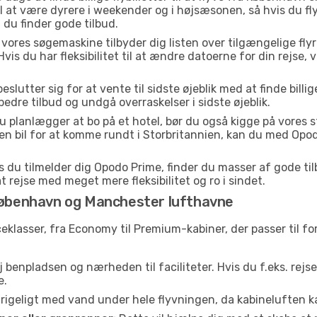
il at være dyrere i weekender og i højsæsonen, så hvis du fl
 du finder gode tilbud.
vores søgemaskine tilbyder dig listen over tilgængelige flyrejs
Hvis du har fleksibilitet til at ændre datoerne for din rejse, v
lutter sig for at vente til sidste øjeblik med at finde billige
 bedre tilbud og undgå overraskelser i sidste øjeblik.
u planlægger at bo på et hotel, bør du også kigge på vores 
 en bil for at komme rundt i Storbritannien, kan du med Opo
 du tilmelder dig Opodo Prime, finder du masser af gode tilbu
t rejse med meget mere fleksibilitet og ro i sindet.
 København og Manchester lufthavne
iceklasser, fra Economy til Premium-kabiner, der passer til 
 benpladsen og nærheden til faciliteter. Hvis du f.eks. rejs
e.
e rigeligt med vand under hele flyvningen, da kabineluften