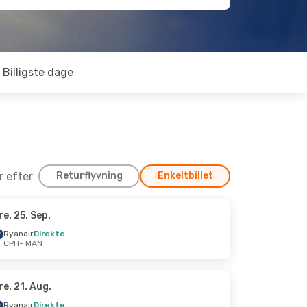
Billigste dage
er efter
Returflyvning
Enkeltbillet
re. 25. Sep.
.
Ryanair
Direkte
CPH
- MAN
re. 21. Aug.
Ryanair
Direkte