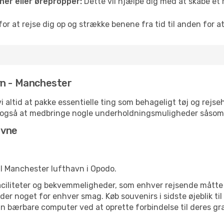
er eller ørepropper:
Dette vil hjælpe dig med at skabe et 
or at rejse dig op og strække benene fra tid til anden for at
vn - Manchester
 vi altid at pakke essentielle ting som behageligt tøj og re
j også at medbringe nogle underholdningsmuligheder såsom 
avne
til Manchester lufthavn i Opodo.
aciliteter og bekvemmeligheder, som enhver rejsende måtte ø
er noget for enhver smag. Køb souvenirs i sidste øjeblik til 
in bærbare computer ved at oprette forbindelse til deres grat