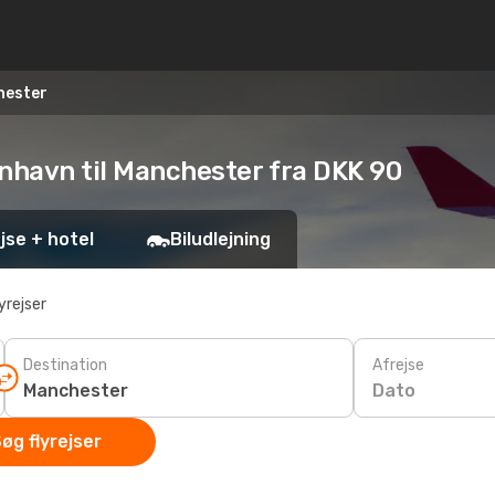
hester
benhavn til Manchester fra DKK 90
jse + hotel
Biludlejning
yrejser
Destination
Afrejse
Dato
øg flyrejser