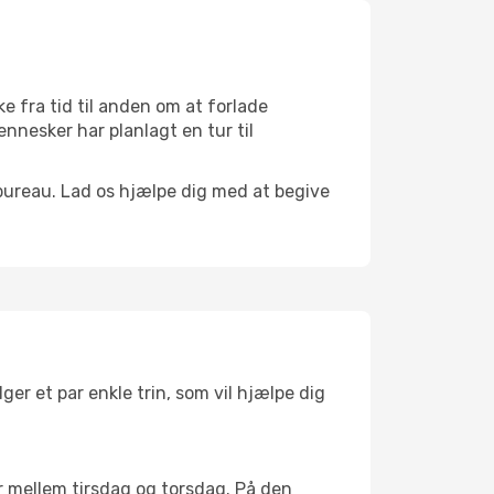
 fra tid til anden om at forlade
nnesker har planlagt en tur til
bureau. Lad os hjælpe dig med at begive
lger et par enkle trin, som vil hjælpe dig
 er mellem tirsdag og torsdag. På den