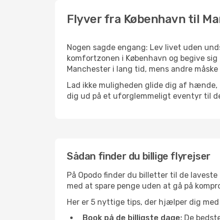
Flyver fra København til M
Nogen sagde engang: Lev livet uden undsk
komfortzonen i København og begive sig u
Manchester i lang tid, mens andre måske s
Lad ikke muligheden glide dig af hænde, 
dig ud på et uforglemmeligt eventyr til den
Sådan finder du billige flyrejser
På Opodo finder du billetter til de laveste 
med at spare penge uden at gå på kompr
Her er 5 nyttige tips, der hjælper dig med
Book på de billigste dage:
De bedste 