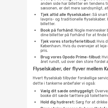
anden side har billetter en tendens t
sæsonen, er det mere sandsynligt, at
Tjek altid alle flyselskaber:
Så snart 
lavpris- og traditionelle flyselskaber. 
billetter.
Book på forhånd:
Nogle mennesker bes
dine billetter på forhånd for at finde
Tjek vores storbyferietilbud:
Hvis d
København. Hvis du overvejer at leje
pris.
Brug vores Opodo Prime-tilbud:
Hvis
året rundt, ud over den store fordel a
Flyselskaber, der flyver mellem
Hvert flyselskab tilbyder forskellige serv
dette i tankerne anbefaler vi også:
Vælg dit sæde omhyggeligt:
Overvej
booke dit sæde tættere på toilettern
Hold dig hydreret:
Sørg for at drikk