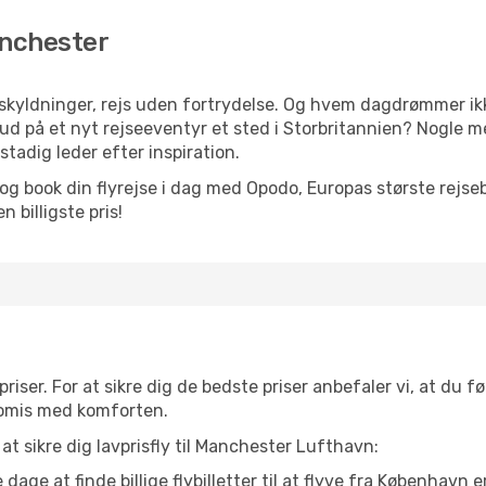
anchester
yldninger, rejs uden fortrydelse. Og hvem dagdrømmer ikke
d på et nyt rejseeventyr et sted i Storbritannien? Nogle me
tadig leder efter inspiration.
og book din flyrejse i dag med Opodo, Europas største rejse
 billigste pris!
priser. For at sikre dig de bedste priser anbefaler vi, at du fø
omis med komforten.
 at sikre dig lavprisfly til Manchester Lufthavn:
dage at finde billige flybilletter til at flyve fra København