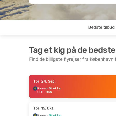
Bedste tilbud
Tag et kig på de bedste
Find de billigste flyrejser fra København 
Tor. 24. Sep.
Ons. 21. Okt.
- Ons. 21. Okt.
Tor. 1. Okt
Ryanair
Direkte
CPH
- MAN
Ryanair
Direkte
Ryanair
Di
CPH
- MAN
CPH
- MAN
Ryanair
Direkte
Ryanair
Di
MAN
- CPH
MAN
- CPH
Tor. 15. Okt.
Ryanair
Direkte