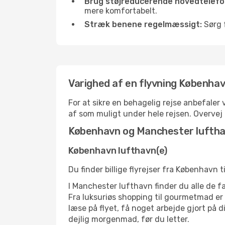
Brug støjreducerende hovedtelefon
mere komfortabelt.
Stræk benene regelmæssigt:
Sørg f
Varighed af en flyvning Københa
For at sikre en behagelig rejse anbefaler
af som muligt under hele rejsen. Overve
København og Manchester lufth
København lufthavn(e)
Du finder billige flyrejser fra København 
I Manchester lufthavn finder du alle de f
Fra luksuriøs shopping til gourmetmad er d
læse på flyet, få noget arbejde gjort på d
dejlig morgenmad, før du letter.