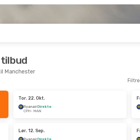
 tilbud
til Manchester
Filtr
Tor. 22. Okt.
F
.
- Lør. 3. Okt.
Lør. 5. Sep.
- Ons. 9. Sep
Ryanair
Direkte
CPH
- MAN
rekte
Ryanair
Direkte
CPH
- MAN
rekte
Ryanair
Direkte
MAN
- CPH
Lør. 12. Sep.
F
Ryanair
Direkte