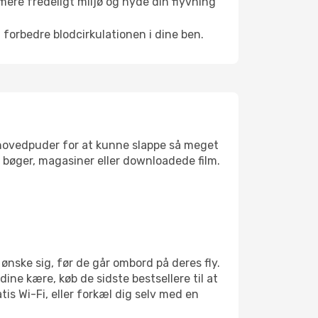
mere fredeligt miljø og nyde din flyvning
 forbedre blodcirkulationen i dine ben.
jsehovedpuder for at kunne slappe så meget
bøger, magasiner eller downloadede film.
nske sig, før de går ombord på deres fly.
dine kære, køb de sidste bestsellere til at
is Wi-Fi, eller forkæl dig selv med en