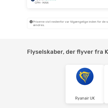
CPH
- MAN
Ons. 16. Sep.
- Ons. 23. Sep.
Tor. 15. Ok
Ryanair
Direkte
Ryanair
Di
CPH
- MAN
CPH
- MAN
Ryanair
Direkte
Easyjet
Di
MAN
- CPH
MAN
- CPH
Priserne vist nedenfor var tilgængelige inden for de 
ændres.
Flyselskaber, der flyver fra
Ryanair UK