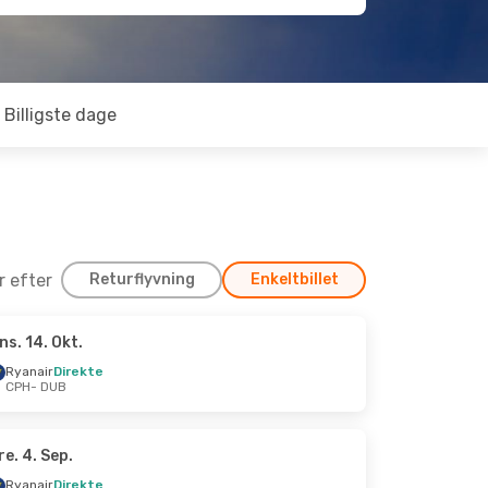
Billigste dage
er efter
Returflyvning
Enkeltbillet
ns. 14. Okt.
Okt.
Ryanair
Direkte
CPH
- DUB
re. 4. Sep.
Ryanair
Direkte