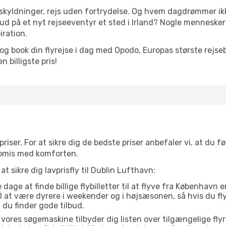
yldninger, rejs uden fortrydelse. Og hvem dagdrømmer ikke
 på et nyt rejseeventyr et sted i Irland? Nogle mennesker har
iration.
og book din flyrejse i dag med Opodo, Europas største rejse
 billigste pris!
priser. For at sikre dig de bedste priser anbefaler vi, at du fø
omis med komforten.
at sikre dig lavprisfly til Dublin Lufthavn:
dage at finde billige flybilletter til at flyve fra København
il at være dyrere i weekender og i højsæsonen, så hvis du fl
 du finder gode tilbud.
vores søgemaskine tilbyder dig listen over tilgængelige flyrejs