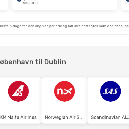
CPH
- DUB
.
- Søn. 6. Sep.
Lør. 31. Okt.
- Tir. 3. No
irekte
Ryanair
Direkte
CPH
- DUB
irekte
Ryanair
Direkte
DUB
- CPH
sidste 3 dage for den angivne periode og bør ikke betragtes som den endelige
København til Dublin
KM Malta Airlines
Norwegian Air Sweden
Scandinavian Airlines