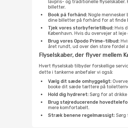
lavpris- og traditionelle flyselskaber. 
billetter.
Book på forhånd:
Nogle mennesker bes
dine billetter på forhånd for at finde
Tjek vores storbyferietilbud:
Hvis d
København. Hvis du overvejer at leje 
Brug vores Opodo Prime-tilbud:
Hvis
året rundt, ud over den store fordel a
Flyselskaber, der flyver mellem 
Hvert flyselskab tilbyder forskellige serv
dette i tankerne anbefaler vi også:
Vælg dit sæde omhyggeligt:
Overvej
booke dit sæde tættere på toilettern
Hold dig hydreret:
Sørg for at drikk
Brug støjreducerende hovedtelefon
mere komfortabelt.
Stræk benene regelmæssigt:
Sørg f