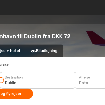
enhavn til Dublin fra DKK 72
jse + hotel
Biludlejning
yrejser
Destination
Afrejse
Dato
øg flyrejser