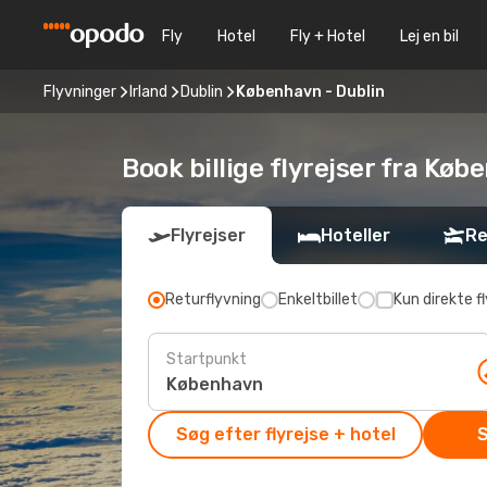
Fly
Hotel
Fly + Hotel
Lej en bil
Flyvninger
Irland
Dublin
København - Dublin
Book billige flyrejser fra Køb
Flyrejser
Hoteller
Re
Returflyvning
Enkeltbillet
Kun direkte fl
Startpunkt
Søg efter flyrejse + hotel
S