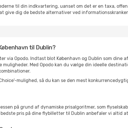
erne til din indkvartering, uanset om det er en taxa, offentl
at give dig de bedste alternativer ved informationsskranke
København til Dublin?
letter via Opodo. Indtast blot København og Dublin som dine
e muligheder. Med Opodo kan du vælge din ideelle destinati
ykombinationer.
 Choice'-mulighed, så du kan se den mest konkurrencedygtige
essen på grund af dynamiske prisalgoritmer, som flyselskab
dste pris på dine flybilletter til Dublin anbefaler vi altid at