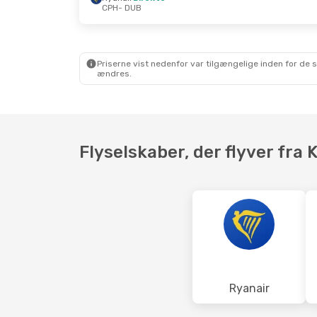
CPH
- DUB
Tir. 6. Okt.
- Lør. 10. Okt.
Fre. 4. Sep
Ryanair
Direkte
Ryanair
D
CPH
- DUB
CPH
- DUB
Ryanair
Direkte
Ryanair
D
DUB
- CPH
DUB
- CPH
Priserne vist nedenfor var tilgængelige inden for de 
ændres.
Flyselskaber, der flyver fra 
Ryanair