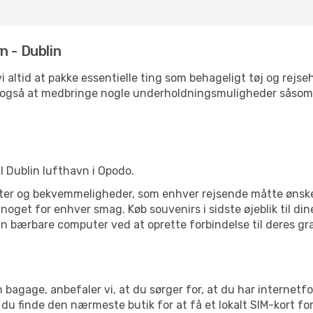
n - Dublin
 vi altid at pakke essentielle ting som behageligt tøj og re
j også at medbringe nogle underholdningsmuligheder såsom 
il Dublin lufthavn i Opodo.
iteter og bekvemmeligheder, som enhver rejsende måtte ønske 
oget for enhver smag. Køb souvenirs i sidste øjeblik til dine
in bærbare computer ved at oprette forbindelse til deres grat
 bagage, anbefaler vi, at du sørger for, at du har internetfo
 du finde den nærmeste butik for at få et lokalt SIM-kort fo