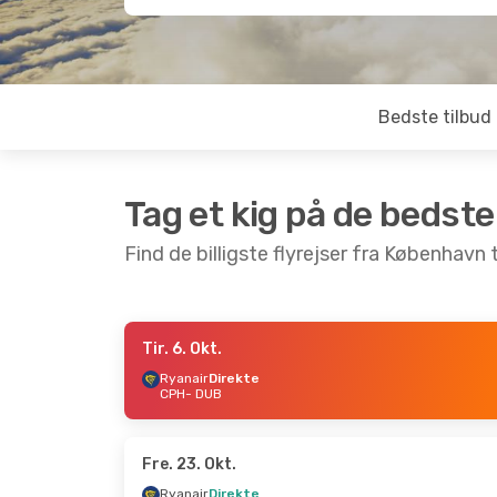
Bedste tilbud
Tag et kig på de bedste
Find de billigste flyrejser fra København t
Tir. 6. Okt.
Lør. 19. Sep.
- Søn. 20. Sep.
Søn. 13. S
Ryanair
Direkte
CPH
- DUB
Ryanair
Direkte
Ryanair
D
CPH
- DUB
CPH
- DUB
Ryanair
Direkte
Ryanair
D
DUB
- CPH
DUB
- CPH
Fre. 23. Okt.
Ryanair
Direkte