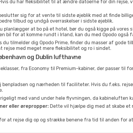
Hvis du har fleksibilitet til at ændre datoerne for din rejse, v
lutter sig for at vente til sidste øjeblik med at finde billige
 bedre tilbud og undgå overraskelser i sidste øjeblik.
u planlægger at bo på et hotel, bør du også kigge på vores 
en bil for at komme rundt i Irland, kan du med Opodo også få
 du tilmelder dig Opodo Prime, finder du masser af gode tilbu
t rejse med meget mere fleksibilitet og ro i sindet.
København og Dublin lufthavne
iceklasser, fra Economy til Premium-kabiner, der passer til 
 benpladsen og nærheden til faciliteter. Hvis du f.eks. rejs
e.
e rigeligt med vand under hele flyvningen, da kabineluften
er eller ørepropper:
Dette vil hjælpe dig med at skabe et 
or at rejse dig op og strække benene fra tid til anden for at