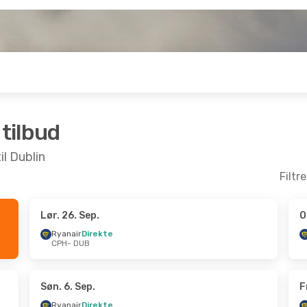
 tilbud
il Dublin
Filtr
Lør. 26. Sep.
O
ep.
- Man. 14. Sep.
Søn. 18. Okt.
- Tir. 20. 
Ryanair
Direkte
CPH
- DUB
irekte
Ryanair
Direkte
CPH
- DUB
irekte
Ryanair
Direkte
DUB
- CPH
Søn. 6. Sep.
F
Ryanair
Direkte