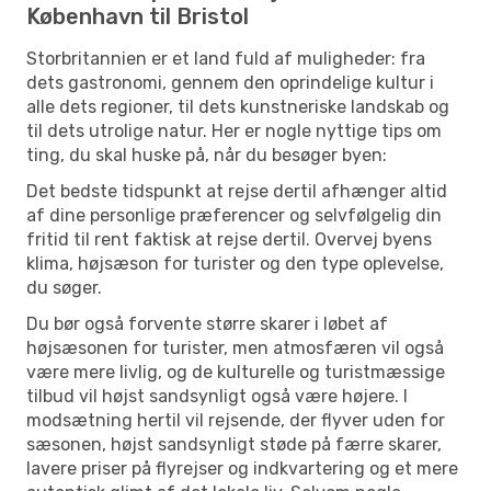
København til Bristol
Storbritannien er et land fuld af muligheder: fra
dets gastronomi, gennem den oprindelige kultur i
alle dets regioner, til dets kunstneriske landskab og
til dets utrolige natur. Her er nogle nyttige tips om
ting, du skal huske på, når du besøger byen:
Det bedste tidspunkt at rejse dertil afhænger altid
af dine personlige præferencer og selvfølgelig din
fritid til rent faktisk at rejse dertil. Overvej byens
klima, højsæson for turister og den type oplevelse,
du søger.
Du bør også forvente større skarer i løbet af
højsæsonen for turister, men atmosfæren vil også
være mere livlig, og de kulturelle og turistmæssige
tilbud vil højst sandsynligt også være højere. I
modsætning hertil vil rejsende, der flyver uden for
sæsonen, højst sandsynligt støde på færre skarer,
lavere priser på flyrejser og indkvartering og et mere