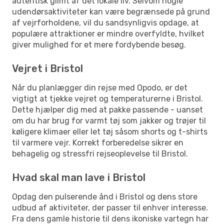
autentisk glimt af det lokale liv. Selvom nogle
udendørsaktiviteter kan være begrænsede på grund
af vejrforholdene, vil du sandsynligvis opdage, at
populære attraktioner er mindre overfyldte, hvilket
giver mulighed for et mere fordybende besøg.
Vejret i Bristol
Når du planlægger din rejse med Opodo, er det
vigtigt at tjekke vejret og temperaturerne i Bristol.
Dette hjælper dig med at pakke passende - uanset
om du har brug for varmt tøj som jakker og trøjer til
køligere klimaer eller let tøj såsom shorts og t-shirts
til varmere vejr. Korrekt forberedelse sikrer en
behagelig og stressfri rejseoplevelse til Bristol.
Hvad skal man lave i Bristol
Opdag den pulserende ånd i Bristol og dens store
udbud af aktiviteter, der passer til enhver interesse.
Fra dens gamle historie til dens ikoniske vartegn har