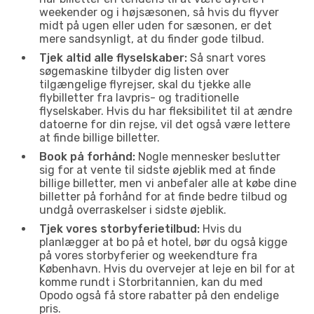
weekender og i højsæsonen, så hvis du flyver
midt på ugen eller uden for sæsonen, er det
mere sandsynligt, at du finder gode tilbud.
Tjek altid alle flyselskaber:
Så snart vores
søgemaskine tilbyder dig listen over
tilgængelige flyrejser, skal du tjekke alle
flybilletter fra lavpris- og traditionelle
flyselskaber. Hvis du har fleksibilitet til at ændre
datoerne for din rejse, vil det også være lettere
at finde billige billetter.
Book på forhånd:
Nogle mennesker beslutter
sig for at vente til sidste øjeblik med at finde
billige billetter, men vi anbefaler alle at købe dine
billetter på forhånd for at finde bedre tilbud og
undgå overraskelser i sidste øjeblik.
Tjek vores storbyferietilbud:
Hvis du
planlægger at bo på et hotel, bør du også kigge
på vores storbyferier og weekendture fra
København. Hvis du overvejer at leje en bil for at
komme rundt i Storbritannien, kan du med
Opodo også få store rabatter på den endelige
pris.