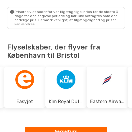
CPH
- BRS
Ryanair
Direkte
BRS
- CPH
Priserne vist nedenfor var tilgængelige inden for de sidste 3
dage for den angivne periode og bør ikke betragtes som den
endelige pris. Bemærk venligst, at tilgængelighed og priser
kan ændres.
Flyselskaber, der flyver fra
København til Bristol
Easyjet
Klm Royal Dutch Airlines
Eastern Airways
Vekselkurs