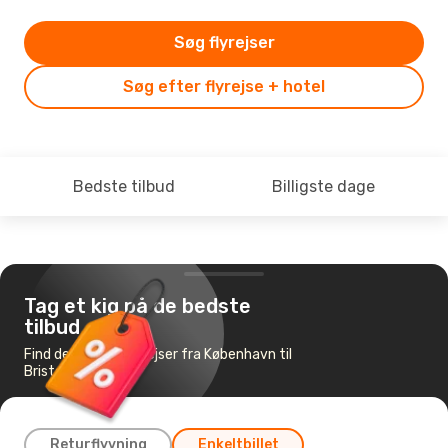
Søg flyrejser
Søg efter flyrejse + hotel
Bedste tilbud
Billigste dage
Tag et kig på de bedste
tilbud
Find de billigste flyrejser fra København til
Bristol
Returflyvning
Enkeltbillet