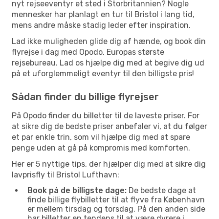
nyt rejseeventyr et sted i Storbritannien? Nogle
mennesker har planlagt en tur til Bristol i lang tid,
mens andre måske stadig leder efter inspiration.
Lad ikke muligheden glide dig af hænde, og book din
flyrejse i dag med Opodo, Europas største
rejsebureau. Lad os hjælpe dig med at begive dig ud
på et uforglemmeligt eventyr til den billigste pris!
Sådan finder du billige flyrejser
På Opodo finder du billetter til de laveste priser. For
at sikre dig de bedste priser anbefaler vi, at du følger
et par enkle trin, som vil hjælpe dig med at spare
penge uden at gå på kompromis med komforten.
Her er 5 nyttige tips, der hjælper dig med at sikre dig
lavprisfly til Bristol Lufthavn:
Book på de billigste dage:
De bedste dage at
finde billige flybilletter til at flyve fra København
er mellem tirsdag og torsdag. På den anden side
har billetter en tendens til at være dyrere i