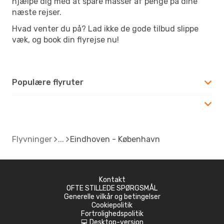
hjælpe dig med at spare masser af penge på dine
næste rejser.
Hvad venter du på? Lad ikke de gode tilbud slippe
væk, og book din flyrejse nu!
Populære flyruter
Flyvninger
Eindhoven - København
Kontakt
OFTE STILLEDE SPØRGSMÅL
Generelle vilkår og betingelser
Cookiepolitik
Fortrolighedspolitik
Desktop-version
d