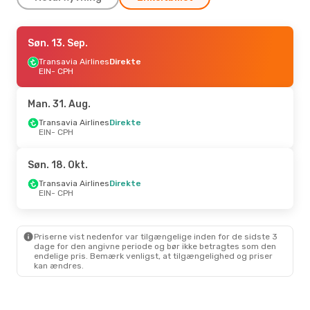
Fre. 25. Sep.
Søn. 13. Sep.
- Søn. 27. Sep.
Transavia Airlines
Transavia Airlines
Direkte
Direkte
EIN
EIN
- CPH
- CPH
Transavia Airlines
Direkte
CPH
- EIN
Man. 31. Aug.
Fre. 4. Sep.
Transavia Airlines
- Søn. 6. Sep.
Direkte
EIN
- CPH
Transavia Airlines
Direkte
EIN
- CPH
Transavia Airlines
Direkte
Søn. 18. Okt.
CPH
- EIN
Transavia Airlines
Direkte
EIN
- CPH
Priserne vist nedenfor var tilgængelige inden for de sidste 3
dage for den angivne periode og bør ikke betragtes som den
endelige pris. Bemærk venligst, at tilgængelighed og priser
kan ændres.