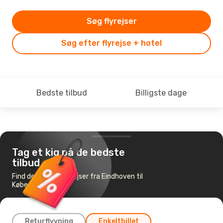
Søg flyrejser
Søg efter flyrejse + hotel
Bedste tilbud
Billigste dage
Tag et kig på de bedste
tilbud
Find de billigste flyrejser fra Eindhoven til
København
Returflyvning
Enkeltbillet