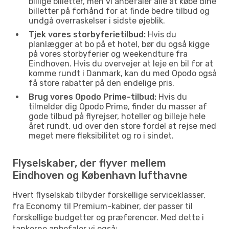
billige billetter, men vi anbefaler alle at købe dine
billetter på forhånd for at finde bedre tilbud og
undgå overraskelser i sidste øjeblik.
Tjek vores storbyferietilbud:
Hvis du
planlægger at bo på et hotel, bør du også kigge
på vores storbyferier og weekendture fra
Eindhoven. Hvis du overvejer at leje en bil for at
komme rundt i Danmark, kan du med Opodo også
få store rabatter på den endelige pris.
Brug vores Opodo Prime-tilbud:
Hvis du
tilmelder dig Opodo Prime, finder du masser af
gode tilbud på flyrejser, hoteller og billeje hele
året rundt, ud over den store fordel at rejse med
meget mere fleksibilitet og ro i sindet.
Flyselskaber, der flyver mellem
Eindhoven og København lufthavne
Hvert flyselskab tilbyder forskellige serviceklasser,
fra Economy til Premium-kabiner, der passer til
forskellige budgetter og præferencer. Med dette i
tankerne anbefaler vi også: