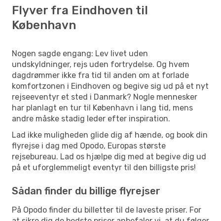
Flyver fra Eindhoven til
København
Nogen sagde engang: Lev livet uden
undskyldninger, rejs uden fortrydelse. Og hvem
dagdrømmer ikke fra tid til anden om at forlade
komfortzonen i Eindhoven og begive sig ud på et nyt
rejseeventyr et sted i Danmark? Nogle mennesker
har planlagt en tur til København i lang tid, mens
andre måske stadig leder efter inspiration.
Lad ikke muligheden glide dig af hænde, og book din
flyrejse i dag med Opodo, Europas største
rejsebureau. Lad os hjælpe dig med at begive dig ud
på et uforglemmeligt eventyr til den billigste pris!
Sådan finder du billige flyrejser
På Opodo finder du billetter til de laveste priser. For
at sikre dig de bedste priser anbefaler vi, at du følger