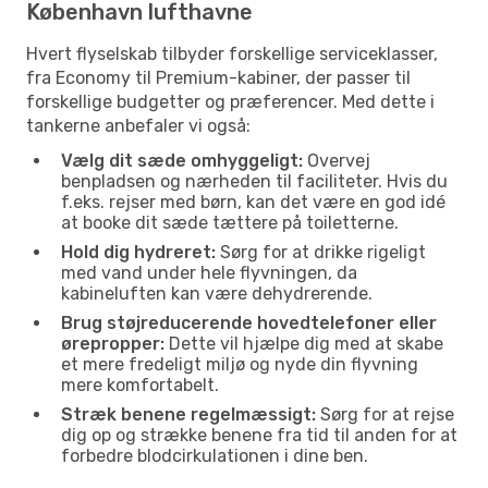
København lufthavne
Hvert flyselskab tilbyder forskellige serviceklasser,
fra Economy til Premium-kabiner, der passer til
forskellige budgetter og præferencer. Med dette i
tankerne anbefaler vi også:
Vælg dit sæde omhyggeligt:
Overvej
benpladsen og nærheden til faciliteter. Hvis du
f.eks. rejser med børn, kan det være en god idé
at booke dit sæde tættere på toiletterne.
Hold dig hydreret:
Sørg for at drikke rigeligt
med vand under hele flyvningen, da
kabineluften kan være dehydrerende.
Brug støjreducerende hovedtelefoner eller
ørepropper:
Dette vil hjælpe dig med at skabe
et mere fredeligt miljø og nyde din flyvning
mere komfortabelt.
Stræk benene regelmæssigt:
Sørg for at rejse
dig op og strække benene fra tid til anden for at
forbedre blodcirkulationen i dine ben.