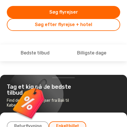
Søg flyrejser
Søg efter flyrejse + hotel
Bedste tilbud
Billigste dage
Tag et kig på de bedste
tilbud
Find de billigste flyrejser fra Bali til
København
Returflyvning
Enkeltbillet