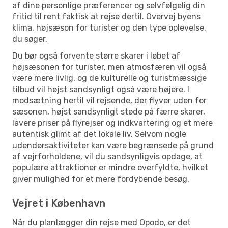
af dine personlige præferencer og selvfølgelig din
fritid til rent faktisk at rejse dertil. Overvej byens
klima, højsæson for turister og den type oplevelse,
du søger.
Du bør også forvente større skarer i løbet af
højsæsonen for turister, men atmosfæren vil også
være mere livlig, og de kulturelle og turistmæssige
tilbud vil højst sandsynligt også være højere. I
modsætning hertil vil rejsende, der flyver uden for
sæsonen, højst sandsynligt støde på færre skarer,
lavere priser på flyrejser og indkvartering og et mere
autentisk glimt af det lokale liv. Selvom nogle
udendørsaktiviteter kan være begrænsede på grund
af vejrforholdene, vil du sandsynligvis opdage, at
populære attraktioner er mindre overfyldte, hvilket
giver mulighed for et mere fordybende besøg.
Vejret i København
Når du planlægger din rejse med Opodo, er det