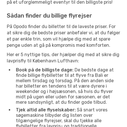
på et uforglemmeligt eventyr til den billigste pris!
Sådan finder du billige flyrejser
På Opodo finder du billetter til de laveste priser. For
at sikre dig de bedste priser anbefaler vi, at du følger
et par enkle trin, som vil hjælpe dig med at spare
penge uden at gå på kompromis med komforten.
Her er 5 nyttige tips, der hjælper dig med at sikre dig
lavprisfly til København Lufthavn:
Book på de billigste dage:
De bedste dage at
finde billige flybilletter til at flyve fra Bali er
mellem tirsdag og torsdag. På den anden side
har billetter en tendens til at være dyrere i
weekender og i højsæsonen, så hvis du flyver
midt på ugen eller uden for sæsonen, er det
mere sandsynligt, at du finder gode tilbud.
Tjek altid alle flyselskaber:
Så snart vores
søgemaskine tilbyder dig listen over
tilgængelige flyrejser, skal du tjekke alle
flybilletter fra lavpris- og traditionelle