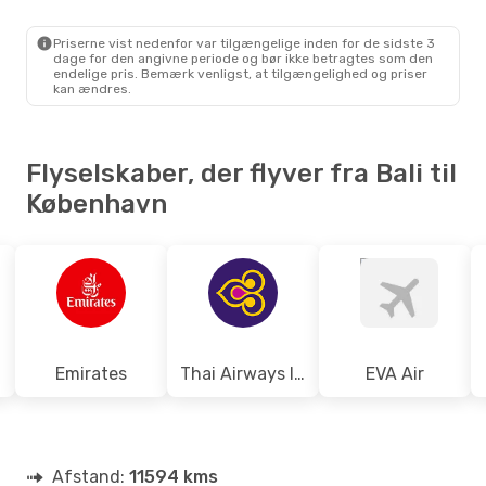
Emirates
2 Mellemlandinger
DPS
- CPH
Priserne vist nedenfor var tilgængelige inden for de sidste 3
Emirates
1 Mellemlanding
dage for den angivne periode og bør ikke betragtes som den
CPH
- DPS
endelige pris. Bemærk venligst, at tilgængelighed og priser
kan ændres.
Flyselskaber, der flyver fra Bali til
København
Emirates
Thai Airways International
EVA Air
Afstand:
11594 kms