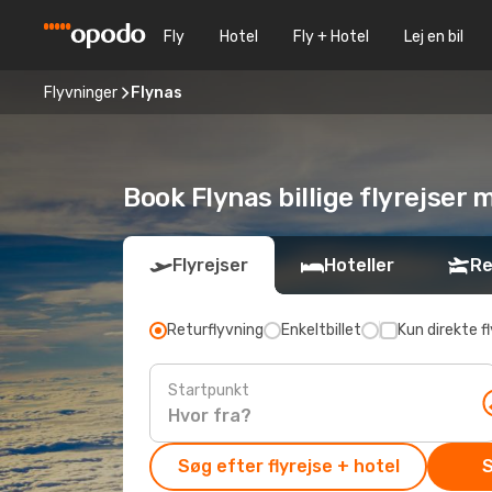
Fly
Hotel
Fly + Hotel
Lej en bil
Flyvninger
Flynas
Book Flynas billige flyrejser
Flyrejser
Hoteller
Re
Returflyvning
Enkeltbillet
Kun direkte fl
Startpunkt
Søg efter flyrejse + hotel
S