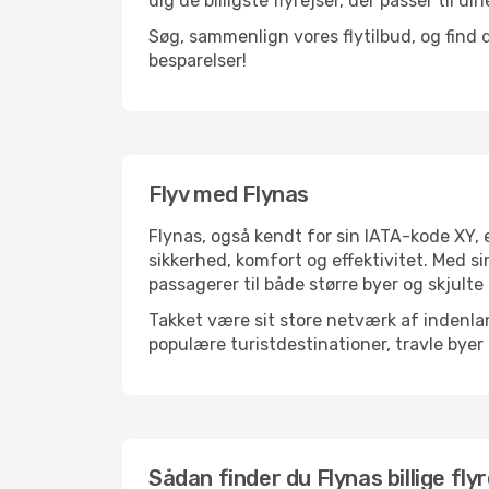
dig de billigste flyrejser, der passer til di
Søg, sammenlign vores flytilbud, og find d
besparelser!
Flyv med Flynas
Flynas, også kendt for sin IATA-kode XY, 
sikkerhed, komfort og effektivitet. Med si
passagerer til både større byer og skjulte 
Takket være sit store netværk af indenlan
populære turistdestinationer, travle byer 
Sådan finder du Flynas billige fly