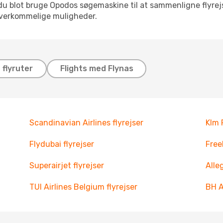
 du blot bruge Opodos søgemaskine til at sammenligne flyrejs
overkommelige muligheder.
flyruter
Flights med Flynas
Scandinavian Airlines flyrejser
Klm 
Flydubai flyrejser
Free
Superairjet flyrejser
Alleg
TUI Airlines Belgium flyrejser
BH A