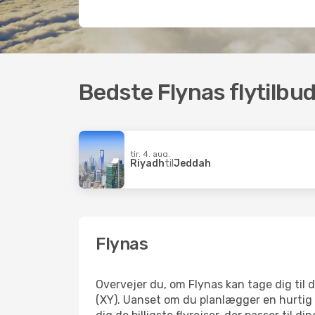
Bedste Flynas flytilbu
tir. 4. aug.
Riyadh
til
Jeddah
Flynas
Overvejer du, om Flynas kan tage dig til 
(XY). Uanset om du planlægger en hurtig f