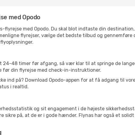
ejse med Opodo
s-flyrejse med Opodo. Du skal blot indtaste din destination
nligne flyrejser, vælge det bedste tilbud og gennemføre di
flyoplysninger.
24-48 timer før afgang, så vær klar til at springe de lange
 før din flyrejse med check-in-instruktioner.
cke ind på? Download Opodo-appen for at få adgang til vor
us i realtid.
kerhedsstatistik og sit engagement i de højeste sikkerhedsst
 sikre på, at de er i gode hænder. Flynas har også et soli
g