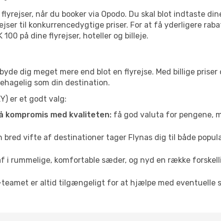
s flyrejser, når du booker via Opodo. Du skal blot indtaste di
ejser til konkurrencedygtige priser. For at få yderligere ra
0 på dine flyrejser, hoteller og billeje.
tilbyde dig meget mere end blot en flyrejse. Med billige pri
å behagelig som din destination.
Y) er et godt valg:
å kompromis med kvaliteten:
få god valuta for pengene, m
bred vifte af destinationer tager Flynas dig til både populæ
af i rummelige, komfortable sæder, og nyd en række forske
teamet er altid tilgængeligt for at hjælpe med eventuelle s