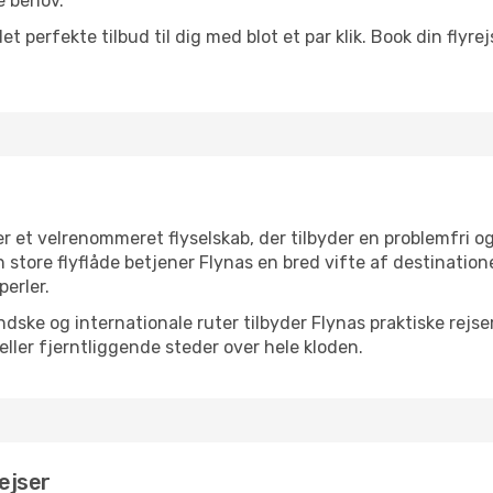
ne behov.
et perfekte tilbud til dig med blot et par klik. Book din flyr
er et velrenommeret flyselskab, der tilbyder en problemfri o
n store flyflåde betjener Flynas en bred vifte af destinatio
perler.
dske og internationale ruter tilbyder Flynas praktiske rejse
eller fjerntliggende steder over hele kloden.
rejser