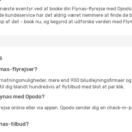
it næste eventyr ved at booke din Flynas-flyrejse med Opodo
e kundeservice har det aldrig været nemmere at finde de b
e glip af det - book nu, og begynd at udforske verden med Fly
s
ynas-flyrejser?
atningsmuligheder, mere end 900 biludlejningsfirmaer og o
il dig blandt hundredvis af flytilbud med blot et par klik.
 Flynas med Opodo?
rejse online eller via appen. Opodo sender dig en check-in-p
nas-tilbud?