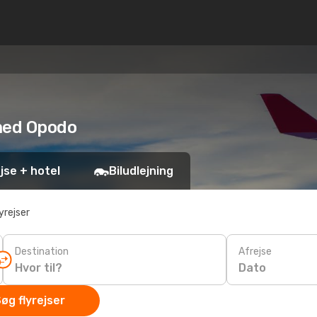
 med Opodo
jse + hotel
Biludlejning
yrejser
Destination
Afrejse
Dato
øg flyrejser