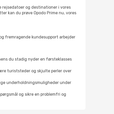
ne rejsedatoer og destinationer i vores
batter kan du prøve Opodo Prime nu, vores
ser og fremragende kundesupport arbejder
ens du stadig nyder en førsteklasses
re turiststeder og skjulte perler over
llige underholdningsmuligheder under
pørgsmål og sikre en problemfri og