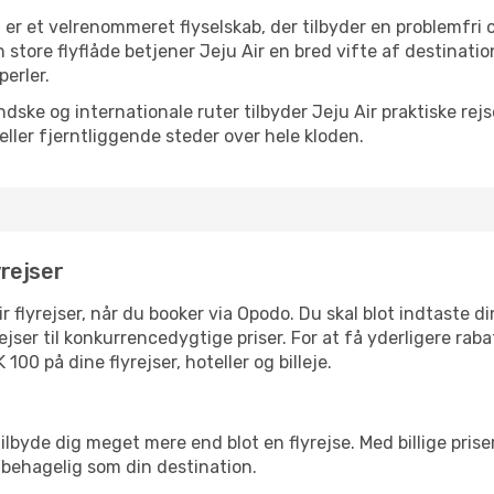
, er et velrenommeret flyselskab, der tilbyder en problemfri 
n store flyflåde betjener Jeju Air en bred vifte af destinati
perler.
dske og internationale ruter tilbyder Jeju Air praktiske rej
eller fjerntliggende steder over hele kloden.
yrejser
Air flyrejser, når du booker via Opodo. Du skal blot indtaste 
ejser til konkurrencedygtige priser. For at få yderligere ra
0 på dine flyrejser, hoteller og billeje.
r tilbyde dig meget mere end blot en flyrejse. Med billige p
så behagelig som din destination.