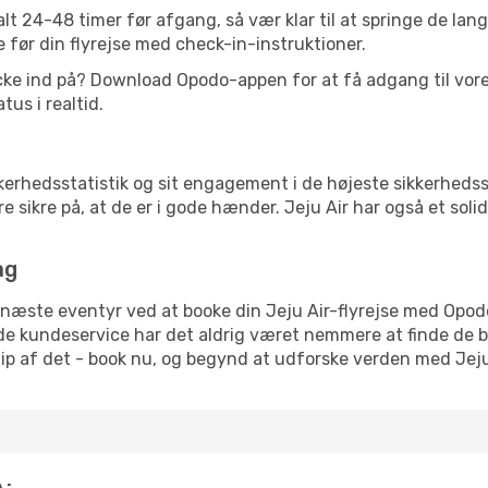
t 24-48 timer før afgang, så vær klar til at springe de lang
 før din flyrejse med check-in-instruktioner.
cke ind på? Download Opodo-appen for at få adgang til vor
us i realtid.
ikkerhedsstatistik og sit engagement i de højeste sikkerheds
sikre på, at de er i gode hænder. Jeju Air har også et so
ag
t næste eventyr ved at booke din Jeju Air-flyrejse med Opo
e kundeservice har det aldrig været nemmere at finde de b
e glip af det - book nu, og begynd at udforske verden med Jeju