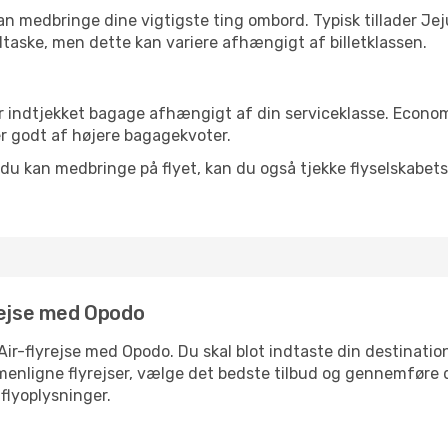
 kan medbringe dine vigtigste ting ombord. Typisk tillader J
dtaske, men dette kan variere afhængigt af billetklassen.
for indtjekket bagage afhængigt af din serviceklasse. Econo
 godt af højere bagagekvoter.
d du kan medbringe på flyet, kan du også tjekke flyselskabets
rejse med Opodo
Air-flyrejse med Opodo. Du skal blot indtaste din destinatio
nligne flyrejser, vælge det bedste tilbud og gennemføre di
flyoplysninger.