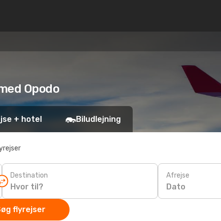
r med Opodo
jse + hotel
Biludlejning
yrejser
Destination
Afrejse
Dato
øg flyrejser