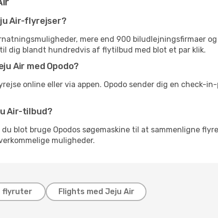
Air
u Air-flyrejser?
atningsmuligheder, mere end 900 biludlejningsfirmaer og o
il dig blandt hundredvis af flytilbud med blot et par klik.
Jeju Air med Opodo?
lyrejse online eller via appen. Opodo sender dig en check-in-
u Air-tilbud?
al du blot bruge Opodos søgemaskine til at sammenligne flyre
overkommelige muligheder.
flyruter
Flights med Jeju Air