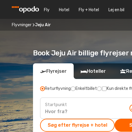
Fly
Hotel
Fly + Hotel
Lej en bil
Flyvninger
Jeju Air
Book Jeju Air billige flyrejse
Flyrejser
Hoteller
Re
Returflyvning
Enkeltbillet
Kun direkte fl
Startpunkt
Søg efter flyrejse + hotel
S