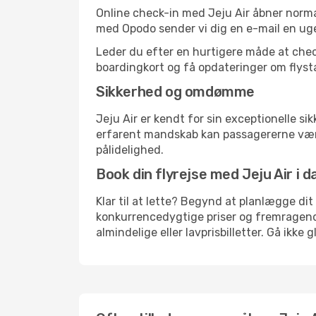
Online check-in med Jeju Air åbner normal
med Opodo sender vi dig en e-mail en uge
Leder du efter en hurtigere måde at che
boardingkort og få opdateringer om flystat
Sikkerhed og omdømme
Jeju Air er kendt for sin exceptionelle s
erfarent mandskab kan passagererne være 
pålidelighed.
Book din flyrejse med Jeju Air i d
Klar til at lette? Begynd at planlægge di
konkurrencedygtige priser og fremragend
almindelige eller lavprisbilletter. Gå ikk