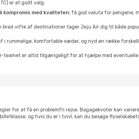
(7C) er et godt valg:
å kompromis med kvaliteten:
få god valuta for pengene, m
bred vifte af destinationer tager Jeju Air dig til både popu
af i rummelige, komfortable sæder, og nyd en række forske
r-teamet er altid tilgængeligt for at hjælpe med eventuelle
egler for at få en problemfri rejse. Bagagekvoter kan varier
 billetklasse, og hvis du er i tvivl, kan du besøge flyselskab