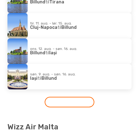
Billund
til
Tirana
tir. 11. aug. - lør. 15. aug.
Cluj-Napoca
til
Billund
ons. 12. aug. - søn. 16. aug.
Billund
til
Iași
søn. 9. aug. - søn. 16. aug.
Iași
til
Billund
Wizz Air Malta