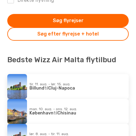
Direkte flyvning
Søg flyrejser
Søg efter flyrejse + hotel
Bedste Wizz Air Malta flytilbud
tir. 11. aug. - lør. 15. aug.
Billund
til
Cluj-Napoca
man. 10. aug. - ons. 12. aug.
København
til
Chisinau
lør. 8. aug. - tir. 11. aug.