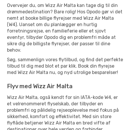
Overvejer du, om Wizz Air Malta kan tage dig til din
drømmedestination? Bare rolig! Hos Opodo gør vi det
nemt at booke billige flyrejser med Wizz Air Malta
(W4). Uanset om du planlægger en hurtig
forretningsrejse, en familieferie eller et sjovt
eventyr, tilbyder Opodo dig en problemfri måde at
sikre dig de billigste flyrejser, der passer til dine
behov.
Søg, sammenlign vores flytilbud, og find det perfekte
tilbud til dig med blot et par klik. Book din flyrejse
med Wizz Air Malta nu, og nyd utrolige besparelser!
Flyv med Wizz Air Malta
Wizz Air Malta, også kendt for sin IATA-kode W4, er
et velrenommeret flyselskab, der tilbyder en
problemfri og pålidelig rejseoplevelse med fokus på
sikkerhed, komfort og effektivitet. Med sin store
flyflåde betjener Wizz Air Malta en bred vifte af
destinationer over hele verden og forbinder