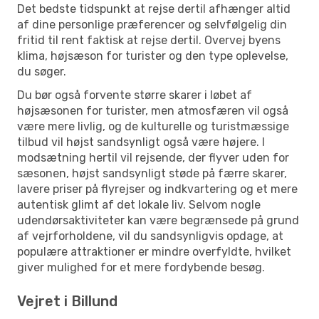
Det bedste tidspunkt at rejse dertil afhænger altid
af dine personlige præferencer og selvfølgelig din
fritid til rent faktisk at rejse dertil. Overvej byens
klima, højsæson for turister og den type oplevelse,
du søger.
Du bør også forvente større skarer i løbet af
højsæsonen for turister, men atmosfæren vil også
være mere livlig, og de kulturelle og turistmæssige
tilbud vil højst sandsynligt også være højere. I
modsætning hertil vil rejsende, der flyver uden for
sæsonen, højst sandsynligt støde på færre skarer,
lavere priser på flyrejser og indkvartering og et mere
autentisk glimt af det lokale liv. Selvom nogle
udendørsaktiviteter kan være begrænsede på grund
af vejrforholdene, vil du sandsynligvis opdage, at
populære attraktioner er mindre overfyldte, hvilket
giver mulighed for et mere fordybende besøg.
Vejret i Billund