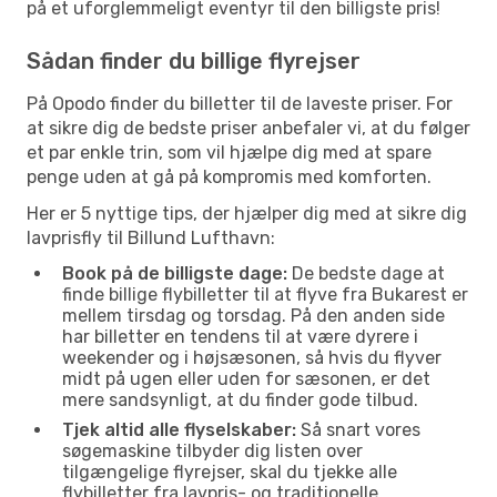
på et uforglemmeligt eventyr til den billigste pris!
Sådan finder du billige flyrejser
På Opodo finder du billetter til de laveste priser. For
at sikre dig de bedste priser anbefaler vi, at du følger
et par enkle trin, som vil hjælpe dig med at spare
penge uden at gå på kompromis med komforten.
Her er 5 nyttige tips, der hjælper dig med at sikre dig
lavprisfly til Billund Lufthavn:
Book på de billigste dage:
De bedste dage at
finde billige flybilletter til at flyve fra Bukarest er
mellem tirsdag og torsdag. På den anden side
har billetter en tendens til at være dyrere i
weekender og i højsæsonen, så hvis du flyver
midt på ugen eller uden for sæsonen, er det
mere sandsynligt, at du finder gode tilbud.
Tjek altid alle flyselskaber:
Så snart vores
søgemaskine tilbyder dig listen over
tilgængelige flyrejser, skal du tjekke alle
flybilletter fra lavpris- og traditionelle