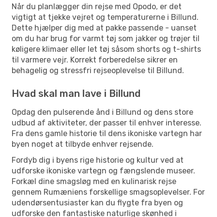
Når du planlægger din rejse med Opodo, er det
vigtigt at tjekke vejret og temperaturerne i Billund.
Dette hjælper dig med at pakke passende - uanset
om du har brug for varmt tøj som jakker og trøjer til
køligere klimaer eller let tøj såsom shorts og t-shirts
til varmere vejr. Korrekt forberedelse sikrer en
behagelig og stressfri rejseoplevelse til Billund.
Hvad skal man lave i Billund
Opdag den pulserende ånd i Billund og dens store
udbud af aktiviteter, der passer til enhver interesse.
Fra dens gamle historie til dens ikoniske vartegn har
byen noget at tilbyde enhver rejsende.
Fordyb dig i byens rige historie og kultur ved at
udforske ikoniske vartegn og fængslende museer.
Forkæl dine smagsløg med en kulinarisk rejse
gennem Rumæniens forskellige smagsoplevelser. For
udendørsentusiaster kan du flygte fra byen og
udforske den fantastiske naturlige skønhed i