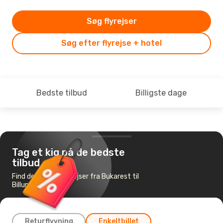
Søg flyrejser
Søg efter flyrejse + hotel
Bedste tilbud
Billigste dage
Tag et kig på de bedste
tilbud
Find de billigste flyrejser fra Bukarest til
Billund
Returflyvning
Enkeltbillet