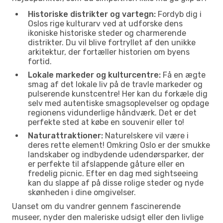
Historiske distrikter og vartegn:
Fordyb dig i
Oslos rige kulturarv ved at udforske dens
ikoniske historiske steder og charmerende
distrikter. Du vil blive fortryllet af den unikke
arkitektur, der fortæller historien om byens
fortid.
Lokale markeder og kulturcentre:
Få en ægte
smag af det lokale liv på de travle markeder og
pulserende kunstcentre! Her kan du forkæle dig
selv med autentiske smagsoplevelser og opdage
regionens vidunderlige håndværk. Det er det
perfekte sted at købe en souvenir eller to!
Naturattraktioner:
Naturelskere vil være i
deres rette element! Omkring Oslo er der smukke
landskaber og indbydende udendørsparker, der
er perfekte til afslappende gåture eller en
fredelig picnic. Efter en dag med sightseeing
kan du slappe af på disse rolige steder og nyde
skønheden i dine omgivelser.
Uanset om du vandrer gennem fascinerende
museer, nyder den maleriske udsigt eller den livlige