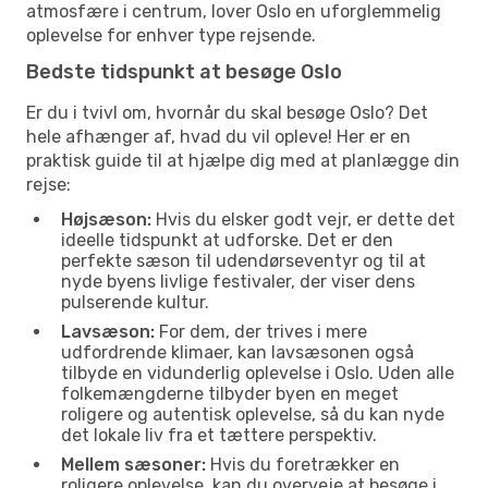
atmosfære i centrum, lover Oslo en uforglemmelig
oplevelse for enhver type rejsende.
Bedste tidspunkt at besøge Oslo
Er du i tvivl om, hvornår du skal besøge Oslo? Det
hele afhænger af, hvad du vil opleve! Her er en
praktisk guide til at hjælpe dig med at planlægge din
rejse:
Højsæson:
Hvis du elsker godt vejr, er dette det
ideelle tidspunkt at udforske. Det er den
perfekte sæson til udendørseventyr og til at
nyde byens livlige festivaler, der viser dens
pulserende kultur.
Lavsæson:
For dem, der trives i mere
udfordrende klimaer, kan lavsæsonen også
tilbyde en vidunderlig oplevelse i Oslo. Uden alle
folkemængderne tilbyder byen en meget
roligere og autentisk oplevelse, så du kan nyde
det lokale liv fra et tættere perspektiv.
Mellem sæsoner:
Hvis du foretrækker en
roligere oplevelse, kan du overveje at besøge i