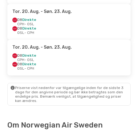
Tor. 20. Aug.
- Søn. 23. Aug.
D8
Direkte
CPH
- OSL
D8
Direkte
OSL
- CPH
Tor. 20. Aug.
- Søn. 23. Aug.
D8
Direkte
CPH
- OSL
D8
Direkte
OSL
- CPH
Priserne vist nedenfor var tilgængelige inden for de sidste 3
dage for den angivne periode og bør ikke betragtes som den
endelige pris. Bemærk venligst, at tilgængelighed og priser
kan ændres.
Om Norwegian Air Sweden