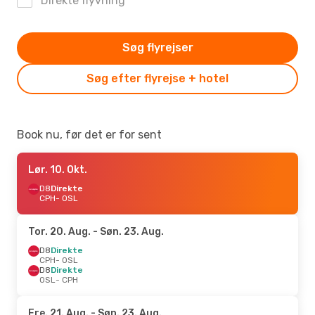
Direkte flyvning
Søg flyrejser
Søg efter flyrejse + hotel
Book nu, før det er for sent
Lør. 10. Okt.
D8
Direkte
CPH
- OSL
Tor. 20. Aug.
- Søn. 23. Aug.
D8
Direkte
CPH
- OSL
D8
Direkte
OSL
- CPH
Fre. 21. Aug.
- Søn. 23. Aug.